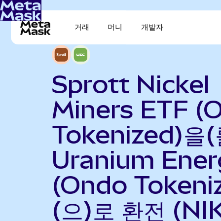
거래
머니
개발자
Sprott Nickel
Miners ETF (
Tokenized)을(
Uranium Ener
(Ondo Tokeni
(으)로 환전 (NI