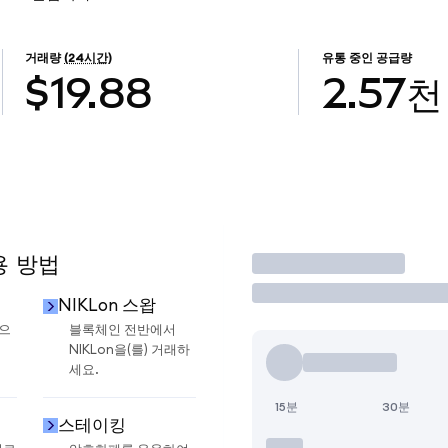
거래량
(24시간)
유통 중인 공급량
$19.88
2.57천
용 방법
거래
NIKLon 스왑
금으
블록체인 전반에서
NIKLon을(를) 거래하
세요.
15분
30분
스테이킹