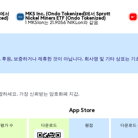
d)에서
MKS Inc. (Ondo Tokenized)에서 Sprott
zed)
Nickel Miners ETF (Ondo Tokenized)
1 MKSIon는 21.9056 NIKLon와 같음
F이(가) 발행, 후원, 보증하거나 제휴한 것이 아닙니다. 회사명 및 기타 상
, 스왑하세요. 가장 신뢰받는 암호화폐 지갑.
App Store
평가 수
다운로드
평점
다운로드