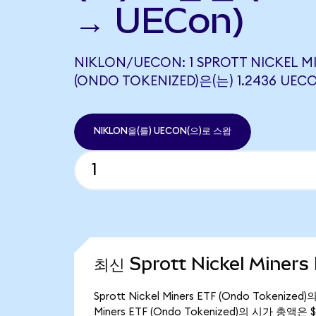
→ UECon)
NIKLON/UECON: 1 SPROTT NICKEL MI
(ONDO TOKENIZED)은(는) 1.2436 
NIKLON을(를) UECON(으)로 스왑
최신 Sprott Nickel Miner
Sprott Nickel Miners ETF (Ondo Tokeni
Miners ETF (Ondo Tokenized)의 시가 총액은