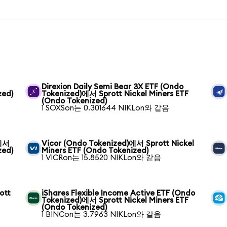
Direxion Daily Semi Bear 3X ETF (Ondo
zed)
Tokenized)에서 Sprott Nickel Miners ETF
(Ondo Tokenized)
1 SOXSon는 0.301644 NIKLon와 같음
)에서
Vicor (Ondo Tokenized)에서 Sprott Nickel
zed)
Miners ETF (Ondo Tokenized)
1 VICRon는 15.8520 NIKLon와 같음
ott
iShares Flexible Income Active ETF (Ondo
Tokenized)에서 Sprott Nickel Miners ETF
(Ondo Tokenized)
1 BINCon는 3.7963 NIKLon와 같음