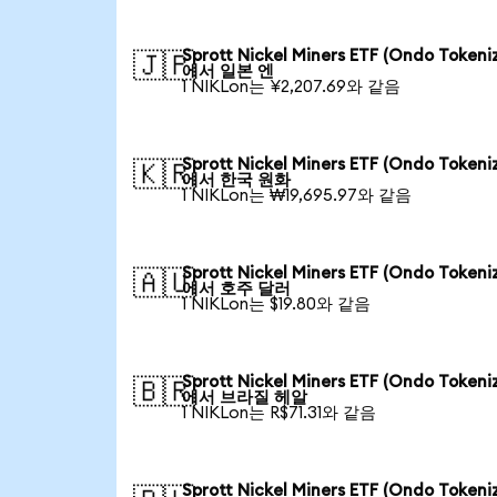
Sprott Nickel Miners ETF (Ondo Tokeni
🇯🇵
에서 일본 엔
1 NIKLon는 ¥2,207.69와 같음
Sprott Nickel Miners ETF (Ondo Tokeni
🇰🇷
에서 한국 원화
1 NIKLon는 ₩19,695.97와 같음
Sprott Nickel Miners ETF (Ondo Tokeni
🇦🇺
에서 호주 달러
1 NIKLon는 $19.80와 같음
Sprott Nickel Miners ETF (Ondo Tokeni
🇧🇷
에서 브라질 헤알
1 NIKLon는 R$71.31와 같음
Sprott Nickel Miners ETF (Ondo Tokeni