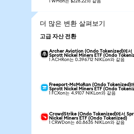
1 WMon는 $228.22와 같음
더 많은 변환 살펴보기
고급 자산 전환
Archer Aviation (Ondo Tokenized)에서
Sprott Nickel Miners ETF (Ondo Tokeni
1 ACHRon는 0.396712 NIKLon와 같음
Freeport-McMoRan (Ondo Tokenized
Sprott Nickel Miners ETF (Ondo Tokeni
1 FCXon는 4.9107 NIKLon와 같음
CrowdStrike (Ondo Tokenized)에서 Spr
Nickel Miners ETF (Ondo Tokenized)
1 CRWDon는 60.8635 NIKLon와 같음