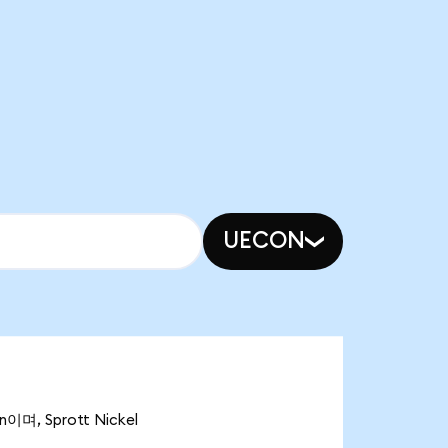
UECON
이며, Sprott Nickel