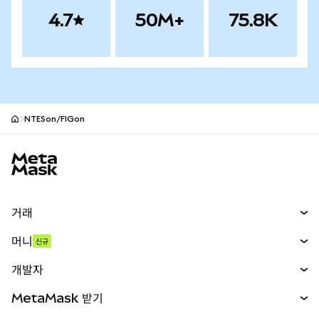
4.7
50M+
75.8K
NTESon/FIGon
MetaMask 사이트 바닥글
거래
스왑
머니
신규
예측 시장
신규
매수
개발자
무기한 선물
신규
카드
문서 보기
MetaMask 받기
실물자산
mUSD
신규
대시보드
Transaction Shield