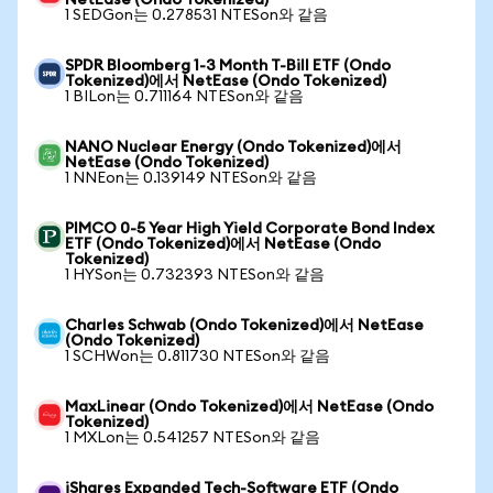
NetEase (Ondo Tokenized)
1 SEDGon는 0.278531 NTESon와 같음
SPDR Bloomberg 1-3 Month T-Bill ETF (Ondo
Tokenized)에서 NetEase (Ondo Tokenized)
1 BILon는 0.711164 NTESon와 같음
NANO Nuclear Energy (Ondo Tokenized)에서
NetEase (Ondo Tokenized)
1 NNEon는 0.139149 NTESon와 같음
PIMCO 0-5 Year High Yield Corporate Bond Index
ETF (Ondo Tokenized)에서 NetEase (Ondo
Tokenized)
1 HYSon는 0.732393 NTESon와 같음
Charles Schwab (Ondo Tokenized)에서 NetEase
(Ondo Tokenized)
1 SCHWon는 0.811730 NTESon와 같음
MaxLinear (Ondo Tokenized)에서 NetEase (Ondo
Tokenized)
1 MXLon는 0.541257 NTESon와 같음
iShares Expanded Tech-Software ETF (Ondo