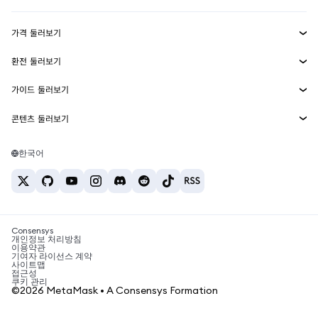
수익 창출
Smart Accounts Kit
에이전트 지갑
신규
가격 둘러보기
임베디드 지갑
Snaps
비트코인 가격
환전 둘러보기
MetaMask Connect
이더리움 가격
보상
신규
BTC를 USD로 환전
솔라나 가격
가이드 둘러보기
Snaps
보안
ETH를 USD로 환전
BTC 매수
시바이누 가격
USDT를 INR로 환전
콘텐츠 둘러보기
웹3 서비스
고객 지원
ETH 매수
페페 가격
비트코인 지갑
BTC를 USDT로 환전
SOL 매수
채용
테더 가격
솔라나 지갑
한국어
BTC를 INR로 환전
PEPE 매수
연락처
USDC 가격
최고의 암호화폐 카드
ETH를 USDT로 환전
USDT 매수
체인링크 가격
최고의 모바일 암호화폐 지갑
USDT를 PHP로 환전
USDC 매수
Polymarket이란?
BTC를 EUR로 환전
SHIB 매수
Consensys
암호화폐 세금 뉴스
개인정보 처리방침
이용약관
BNB 매수
기여자 라이선스 계약
암호화폐 매수 방법
사이트맵
접근성
비트코인 매도 방법
쿠키 관리
©2026 MetaMask • A Consensys Formation