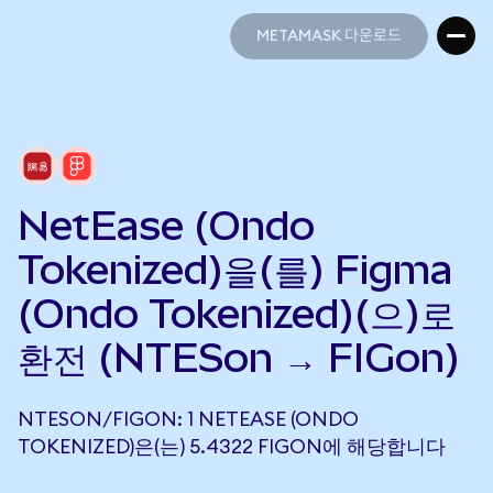
METAMASK 다운로드
METAMASK 다운로드
NetEase (Ondo
Tokenized)을(를) Figma
(Ondo Tokenized)(으)로
환전 (NTESon → FIGon)
NTESON/FIGON: 1 NETEASE (ONDO
TOKENIZED)은(는) 5.4322 FIGON에 해당합니다