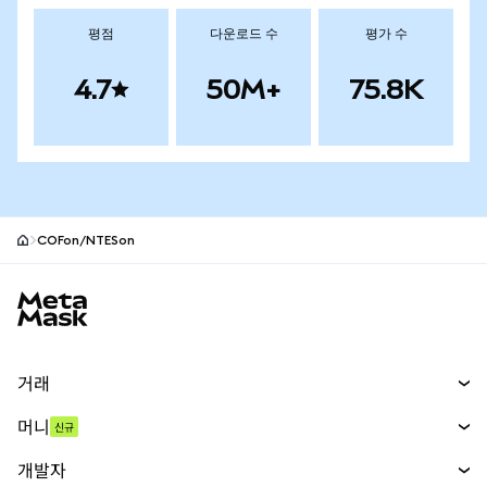
평점
다운로드 수
평가 수
4.7
50M+
75.8K
COFon/NTESon
MetaMask 사이트 바닥글
거래
스왑
머니
신규
예측 시장
신규
매수
개발자
무기한 선물
신규