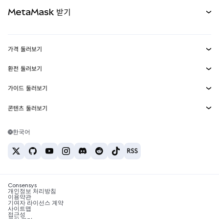
카드
문서 보기
MetaMask 받기
실물자산
mUSD
신규
대시보드
Transaction Shield
수익 창출
Smart Accounts Kit
에이전트 지갑
신규
가격 둘러보기
임베디드 지갑
Snaps
비트코인 가격
환전 둘러보기
MetaMask Connect
이더리움 가격
보상
신규
BTC를 USD로 환전
솔라나 가격
가이드 둘러보기
Snaps
보안
ETH를 USD로 환전
BTC 매수
시바이누 가격
USDT를 INR로 환전
콘텐츠 둘러보기
웹3 서비스
고객 지원
ETH 매수
페페 가격
비트코인 지갑
BTC를 USDT로 환전
SOL 매수
채용
테더 가격
솔라나 지갑
한국어
BTC를 INR로 환전
PEPE 매수
연락처
USDC 가격
최고의 암호화폐 카드
ETH를 USDT로 환전
USDT 매수
체인링크 가격
최고의 모바일 암호화폐 지갑
USDT를 PHP로 환전
USDC 매수
Polymarket이란?
BTC를 EUR로 환전
SHIB 매수
Consensys
암호화폐 세금 뉴스
개인정보 처리방침
이용약관
BNB 매수
기여자 라이선스 계약
암호화폐 매수 방법
사이트맵
접근성