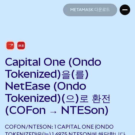
METAMASK 다운로드
METAMASK 다운로드
Capital One (Ondo
Tokenized)을(를)
NetEase (Ondo
Tokenized)(으)로 환전
(COFon → NTESon)
COFON/NTESON: 1 CAPITAL ONE (ONDO
TOKENIZED)은(는) 1.6975 NTESON에 해당합니다