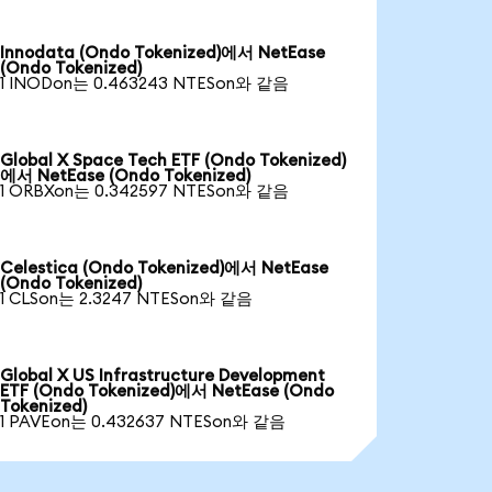
Innodata (Ondo Tokenized)에서 NetEase
(Ondo Tokenized)
1 INODon는 0.463243 NTESon와 같음
Global X Space Tech ETF (Ondo Tokenized)
에서 NetEase (Ondo Tokenized)
1 ORBXon는 0.342597 NTESon와 같음
Celestica (Ondo Tokenized)에서 NetEase
(Ondo Tokenized)
1 CLSon는 2.3247 NTESon와 같음
Global X US Infrastructure Development
ETF (Ondo Tokenized)에서 NetEase (Ondo
Tokenized)
1 PAVEon는 0.432637 NTESon와 같음