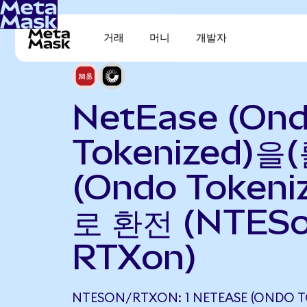
거래
머니
개발자
NetEase (On
Tokenized)을(
(Ondo Tokeni
로 환전 (NTES
RTXon)
NTESON/RTXON: 1 NETEASE (ONDO T