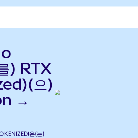
do
를) RTX
zed)(으)
on →
OKENIZED)은(는)