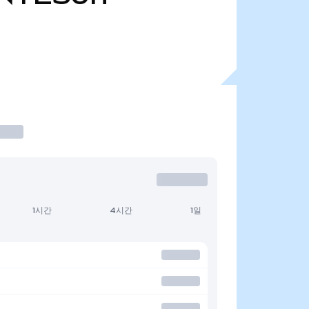
1시간
4시간
1일