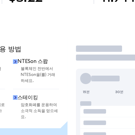
사용 방법
거래
NTESon 스왑
금
블록체인 전반에서
NTESon을(를) 거래
하세요.
15분
30분
스테이킹
지로
암호화폐를 운용하여
하
소극적 소득을 얻으세
요.