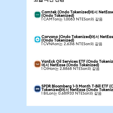
Camtek (Ondo Tokenized)에서 NetEas
(Ondo Tokenized)
1 CAMTon는 1.0083 NTESon와 같음
Carvana (Ondo Tokenized)에서 NetEa
(Ondo Tokenized)
1 CVNAon는 2.6316 NTESon와 같음
VanEck Oil Services ETF (Ondo Tokeni
에서 NetEase (Ondo Tokenized)
1 OIHon는 2.8868 NTESon와 같음
SPDR Bloomberg 1-3 Month T-Bill ETF 
Tokenized)에서 NetEase (Ondo Tokeniz
1 BILon는 0.681933 NTESon와 같음