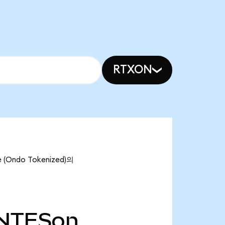
RTXON
(Ondo Tokenized)의
NTESon