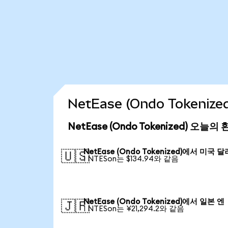
NetEase (Ondo Tokeni
NetEase (Ondo Tokenized) 오늘의
NetEase (Ondo Tokenized)에서 미국 달
🇺🇸
1 NTESon는 $134.94와 같음
NetEase (Ondo Tokenized)에서 일본 엔
🇯🇵
1 NTESon는 ¥21,294.2와 같음