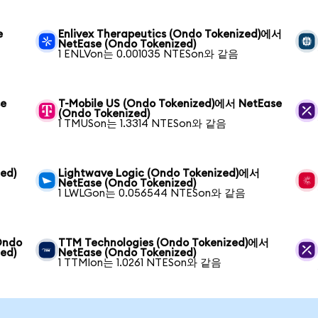
e
Enlivex Therapeutics (Ondo Tokenized)에서
NetEase (Ondo Tokenized)
1 ENLVon는 0.001035 NTESon와 같음
se
T-Mobile US (Ondo Tokenized)에서 NetEase
(Ondo Tokenized)
1 TMUSon는 1.3314 NTESon와 같음
zed)
Lightwave Logic (Ondo Tokenized)에서
NetEase (Ondo Tokenized)
1 LWLGon는 0.056544 NTESon와 같음
(Ondo
TTM Technologies (Ondo Tokenized)에서
ed)
NetEase (Ondo Tokenized)
1 TTMIon는 1.0261 NTESon와 같음