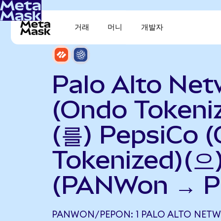
거래
머니
개발자
Palo Alto Ne
(Ondo Tokeni
(를) PepsiCo 
Tokenized)(
(PANWon → P
PANWON/PEPON: 1 PALO ALTO NET