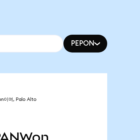
PEPON
이며, Palo Alto
PANWon