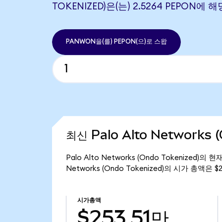
TOKENIZED)은(는) 2.5264 PEPON에
PANWON을(를) PEPON(으)로 스왑
최신 Palo Alto Networks 
Palo Alto Networks (Ondo Tokenized
Networks (Ondo Tokenized)의 시가 총액은 
시가총액
$253.51만