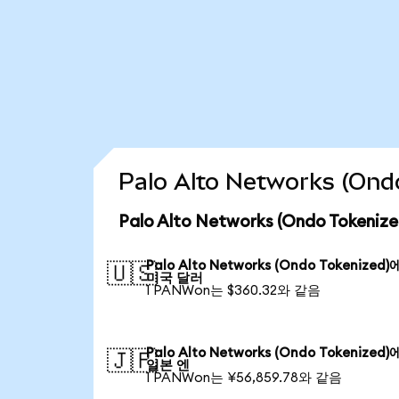
Palo Alto Networks (O
Palo Alto Networks (Ondo Toke
Palo Alto Networks (Ondo Tokenized
🇺🇸
미국 달러
1 PANWon는 $360.32와 같음
Palo Alto Networks (Ondo Tokenized
🇯🇵
일본 엔
1 PANWon는 ¥56,859.78와 같음