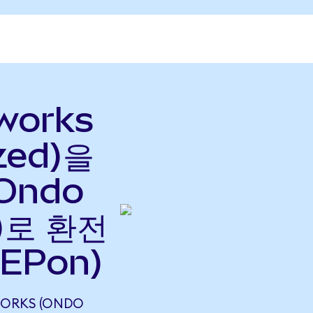
tworks
zed)을
(Ondo
으)로 환전
EPon)
WORKS (ONDO