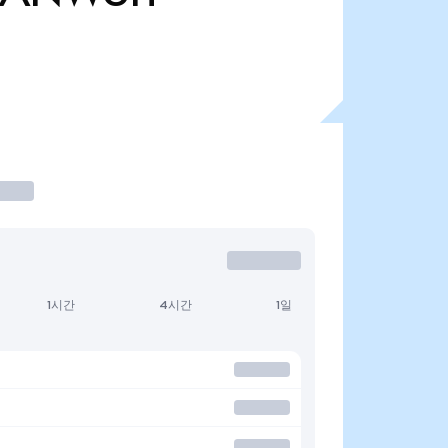
1시간
4시간
1일