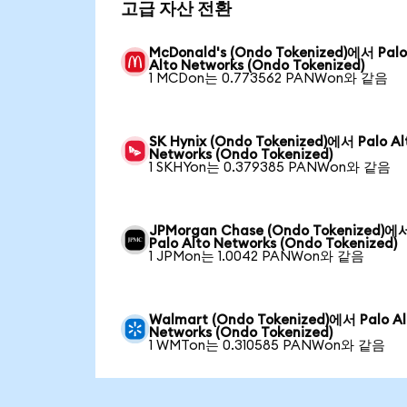
고급 자산 전환
McDonald's (Ondo Tokenized)에서 Pal
Alto Networks (Ondo Tokenized)
1 MCDon는 0.773562 PANWon와 같음
SK Hynix (Ondo Tokenized)에서 Palo Al
Networks (Ondo Tokenized)
1 SKHYon는 0.379385 PANWon와 같음
JPMorgan Chase (Ondo Tokenized)에
Palo Alto Networks (Ondo Tokenized)
1 JPMon는 1.0042 PANWon와 같음
Walmart (Ondo Tokenized)에서 Palo Al
Networks (Ondo Tokenized)
1 WMTon는 0.310585 PANWon와 같음