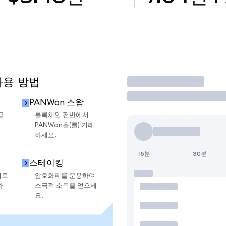
사용 방법
거래
PANWon 스왑
금
블록체인 전반에서
PANWon을(를) 거래
하세요.
15분
30분
스테이킹
지로
암호화폐를 운용하여
하
소극적 소득을 얻으세
요.