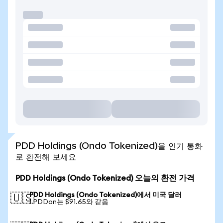
PDD Holdings (Ondo Tokenized)을 인기 통화
로 환전해 보세요
PDD Holdings (Ondo Tokenized) 오늘의 환전 가격
PDD Holdings (Ondo Tokenized)에서 미국 달러
🇺🇸
1 PDDon는 $91.65와 같음