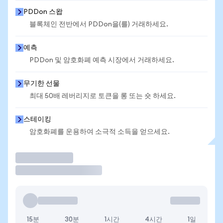
PDDon 스왑
블록체인 전반에서 PDDon을(를) 거래하세요.
예측
PDDon 및 암호화폐 예측 시장에서 거래하세요.
무기한 선물
최대 50배 레버리지로 토큰을 롱 또는 숏 하세요.
스테이킹
암호화폐를 운용하여 소극적 소득을 얻으세요.
거래
15분
30분
1시간
4시간
1일