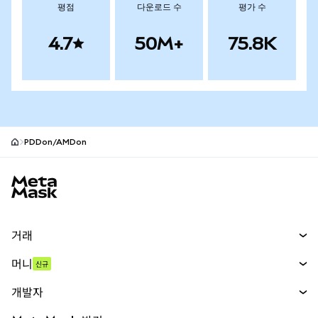
평점
다운로드 수
평가 수
4.7
50M+
75.8K
PDDon/AMDon
MetaMask 사이트 바닥글
거래
스왑
머니
신규
예측 시장
신규
매수
개발자
무기한 선물
신규
카드
문서 보기