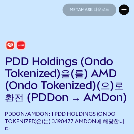
METAMASK 다운로드
METAMASK 다운로드
PDD Holdings (Ondo
Tokenized)을(를) AMD
(Ondo Tokenized)(으)로
환전 (PDDon → AMDon)
PDDON/AMDON: 1 PDD HOLDINGS (ONDO
TOKENIZED)은(는) 0.190477 AMDON에 해당합니
다