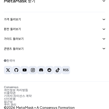
MetaMask 받기
실물자산
mUSD
신규
대시보드
Transaction Shield
수익 창출
Smart Accounts Kit
에이전트 지갑
신규
가격 둘러보기
임베디드 지갑
Snaps
비트코인 가격
환전 둘러보기
MetaMask Connect
이더리움 가격
보상
신규
BTC를 USD로 환전
솔라나 가격
가이드 둘러보기
Snaps
보안
ETH를 USD로 환전
BTC 매수
시바이누 가격
USDT를 INR로 환전
콘텐츠 둘러보기
웹3 서비스
고객 지원
ETH 매수
페페 가격
비트코인 지갑
BTC를 USDT로 환전
SOL 매수
채용
테더 가격
솔라나 지갑
한국어
BTC를 INR로 환전
PEPE 매수
연락처
USDC 가격
최고의 암호화폐 카드
ETH를 USDT로 환전
USDT 매수
체인링크 가격
최고의 모바일 암호화폐 지갑
USDT를 PHP로 환전
USDC 매수
Polymarket이란?
BTC를 EUR로 환전
SHIB 매수
Consensys
암호화폐 세금 뉴스
개인정보 처리방침
이용약관
BNB 매수
기여자 라이선스 계약
암호화폐 매수 방법
사이트맵
접근성
비트코인 매도 방법
쿠키 관리
©2026 MetaMask • A Consensys Formation