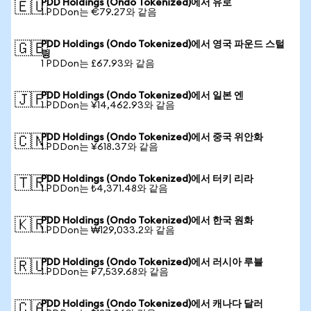
PDD Holdings (Ondo Tokenized)에서 유로
🇪🇺
1 PDDon는 €79.27와 같음
PDD Holdings (Ondo Tokenized)에서 영국 파운드 스털
🇬🇧
링
1 PDDon는 £67.93와 같음
PDD Holdings (Ondo Tokenized)에서 일본 엔
🇯🇵
1 PDDon는 ¥14,462.93와 같음
PDD Holdings (Ondo Tokenized)에서 중국 위안화
🇨🇳
1 PDDon는 ¥618.37와 같음
PDD Holdings (Ondo Tokenized)에서 터키 리라
🇹🇷
1 PDDon는 ₺4,371.48와 같음
PDD Holdings (Ondo Tokenized)에서 한국 원화
🇰🇷
1 PDDon는 ₩129,033.2와 같음
PDD Holdings (Ondo Tokenized)에서 러시아 루블
🇷🇺
1 PDDon는 ₽7,539.68와 같음
PDD Holdings (Ondo Tokenized)에서 캐나다 달러
🇨🇦