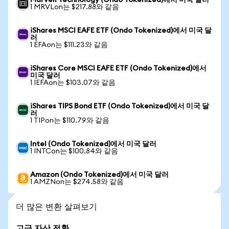
Marvell Technology (Ondo Tokenized)에서 미국 달러
1 MRVLon는 $217.88와 같음
iShares MSCI EAFE ETF (Ondo Tokenized)에서 미국 달
러
1 EFAon는 $111.23와 같음
iShares Core MSCI EAFE ETF (Ondo Tokenized)에서
미국 달러
1 IEFAon는 $103.07와 같음
iShares TIPS Bond ETF (Ondo Tokenized)에서 미국 달
러
1 TIPon는 $110.79와 같음
Intel (Ondo Tokenized)에서 미국 달러
1 INTCon는 $100.84와 같음
Amazon (Ondo Tokenized)에서 미국 달러
1 AMZNon는 $274.58와 같음
더 많은 변환 살펴보기
고급 자산 전환