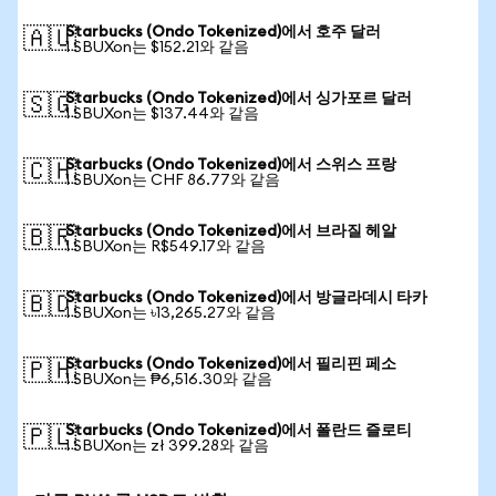
Starbucks (Ondo Tokenized)에서 호주 달러
🇦🇺
1 SBUXon는 $152.21와 같음
Starbucks (Ondo Tokenized)에서 싱가포르 달러
🇸🇬
1 SBUXon는 $137.44와 같음
Starbucks (Ondo Tokenized)에서 스위스 프랑
🇨🇭
1 SBUXon는 CHF 86.77와 같음
Starbucks (Ondo Tokenized)에서 브라질 헤알
🇧🇷
1 SBUXon는 R$549.17와 같음
Starbucks (Ondo Tokenized)에서 방글라데시 타카
🇧🇩
1 SBUXon는 ৳13,265.27와 같음
Starbucks (Ondo Tokenized)에서 필리핀 페소
🇵🇭
1 SBUXon는 ₱6,516.30와 같음
Starbucks (Ondo Tokenized)에서 폴란드 즐로티
🇵🇱
1 SBUXon는 zł 399.28와 같음