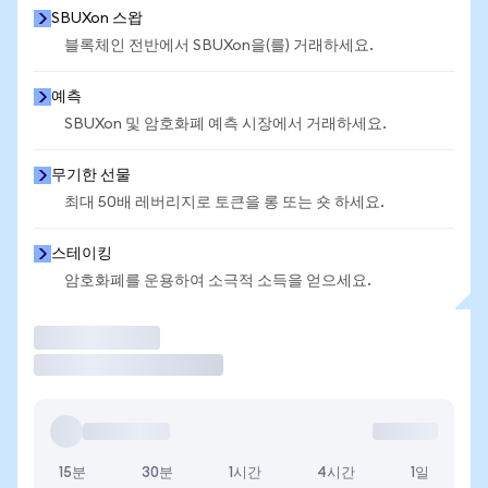
SBUXon 스왑
블록체인 전반에서 SBUXon을(를) 거래하세요.
예측
SBUXon 및 암호화폐 예측 시장에서 거래하세요.
무기한 선물
최대 50배 레버리지로 토큰을 롱 또는 숏 하세요.
스테이킹
암호화폐를 운용하여 소극적 소득을 얻으세요.
거래
15분
30분
1시간
4시간
1일