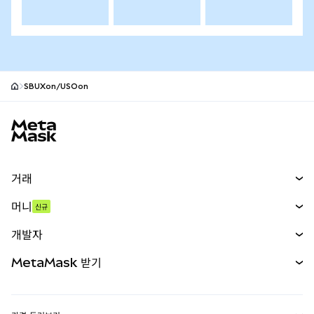
SBUXon/USOon
MetaMask 사이트 바닥글
거래
스왑
머니
신규
예측 시장
신규
매수
개발자
무기한 선물
신규
카드
문서 보기
MetaMask 받기
실물자산
mUSD
신규
대시보드
Transaction Shield
수익 창출
Smart Accounts Kit
에이전트 지갑
신규