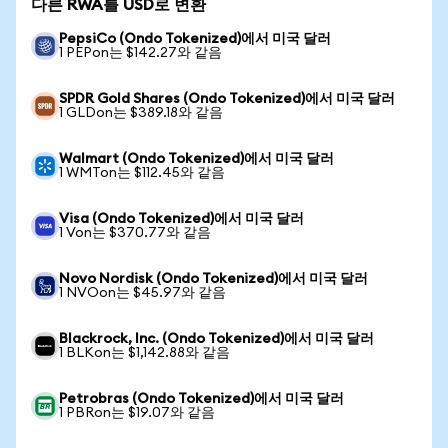
다른 RWA를 USD로 변환
PepsiCo (Ondo Tokenized)에서 미국 달러
1 PEPon는 $142.27와 같음
SPDR Gold Shares (Ondo Tokenized)에서 미국 달러
1 GLDon는 $389.18와 같음
Walmart (Ondo Tokenized)에서 미국 달러
1 WMTon는 $112.45와 같음
Visa (Ondo Tokenized)에서 미국 달러
1 Von는 $370.77와 같음
Novo Nordisk (Ondo Tokenized)에서 미국 달러
1 NVOon는 $45.97와 같음
Blackrock, Inc. (Ondo Tokenized)에서 미국 달러
1 BLKon는 $1,142.88와 같음
Petrobras (Ondo Tokenized)에서 미국 달러
1 PBRon는 $19.07와 같음