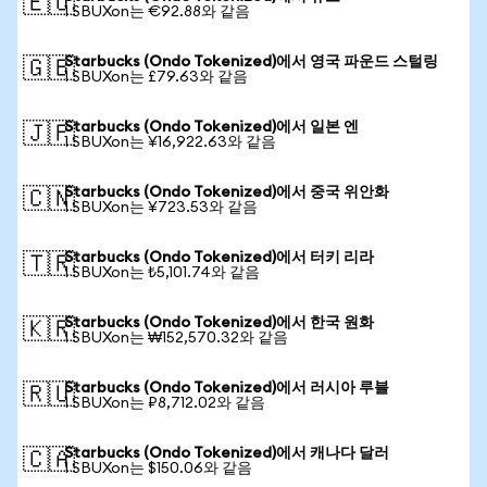
🇪🇺
1 SBUXon는 €92.88와 같음
Starbucks (Ondo Tokenized)에서 영국 파운드 스털링
🇬🇧
1 SBUXon는 £79.63와 같음
Starbucks (Ondo Tokenized)에서 일본 엔
🇯🇵
1 SBUXon는 ¥16,922.63와 같음
Starbucks (Ondo Tokenized)에서 중국 위안화
🇨🇳
1 SBUXon는 ¥723.53와 같음
Starbucks (Ondo Tokenized)에서 터키 리라
🇹🇷
1 SBUXon는 ₺5,101.74와 같음
Starbucks (Ondo Tokenized)에서 한국 원화
🇰🇷
1 SBUXon는 ₩152,570.32와 같음
Starbucks (Ondo Tokenized)에서 러시아 루블
🇷🇺
1 SBUXon는 ₽8,712.02와 같음
Starbucks (Ondo Tokenized)에서 캐나다 달러
🇨🇦
1 SBUXon는 $150.06와 같음