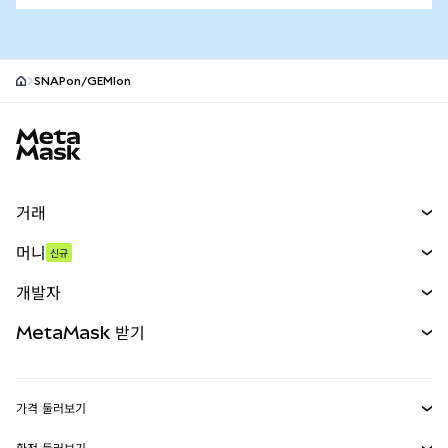
SNAPon/GEMIon
MetaMask 사이트 바닥글
거래
스왑
머니
신규
예측 시장
신규
매수
개발자
무기한 선물
신규
카드
문서 보기
MetaMask 받기
실물자산
mUSD
신규
대시보드
Transaction Shield
수익 창출
Smart Accounts Kit
에이전트 지갑
신규
가격 둘러보기
임베디드 지갑
Snaps
비트코인 가격