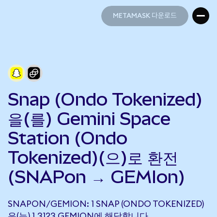
METAMASK 다운로드
METAMASK 다운로드
Snap (Ondo Tokenized)
을(를) Gemini Space
Station (Ondo
Tokenized)(으)로 환전
(SNAPon → GEMIon)
SNAPON/GEMION: 1 SNAP (ONDO TOKENIZED)
은(는) 1.3123 GEMION에 해당합니다