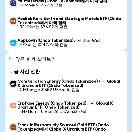
MP Materials (Ondo Tokenized)에서 미국 달러
1 MPon는 $52.72와 같음
VanEck Rare Earth and Strategic Metals ETF (Ondo
Tokenized)에서 미국 달러
1 REMXon는 $76.59와 같음
AppLovin (Ondo Tokenized)에서 미국 달러
1 APPon는 $342.77와 같음
더 많은 변환 살펴보기
고급 자산 전환
Constellation Energy (Ondo Tokenized)에서 Global
X Uranium ETF (Ondo Tokenized)
1 CEGon는 5.9659 URAon와 같음
Enphase Energy (Ondo Tokenized)에서 Global X
Uranium ETF (Ondo Tokenized)
1 ENPHon는 0.938126 URAon와 같음
Franklin Responsibly Sourced Gold ETF (Ondo
Tokenized)에서 Global X Uranium ETF (Ondo