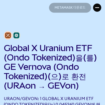
METAMASK 다운로드
METAMASK 다운로드
Global X Uranium ETF
(Ondo Tokenized)을(를)
GE Vernova (Ondo
Tokenized)(으)로 환전
(URAon → GEVon)
URAON/GEVON: 1 GLOBAL X URANIUM ETF
(ONDO TOKENIZED)은(는) 0.045260 GEVON에 해