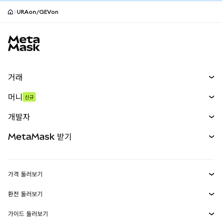
URAon/GEVon
MetaMask 사이트 바닥글
거래
스왑
머니
신규
예측 시장
신규
매수
개발자
무기한 선물
신규
카드
문서 보기
MetaMask 받기
실물자산
mUSD
신규
대시보드
Transaction Shield
수익 창출
Smart Accounts Kit
에이전트 지갑
신규
가격 둘러보기
임베디드 지갑
Snaps
비트코인 가격
환전 둘러보기
MetaMask Connect
이더리움 가격
보상
신규
BTC를 USD로 환전
솔라나 가격
가이드 둘러보기
Snaps
보안
ETH를 USD로 환전