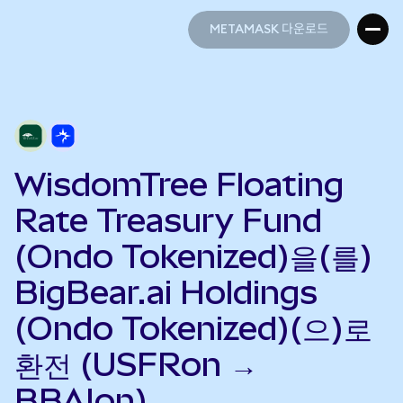
METAMASK 다운로드
METAMASK 다운로드
WisdomTree Floating
Rate Treasury Fund
(Ondo Tokenized)을(를)
BigBear.ai Holdings
(Ondo Tokenized)(으)로
환전 (USFRon →
BBAIon)