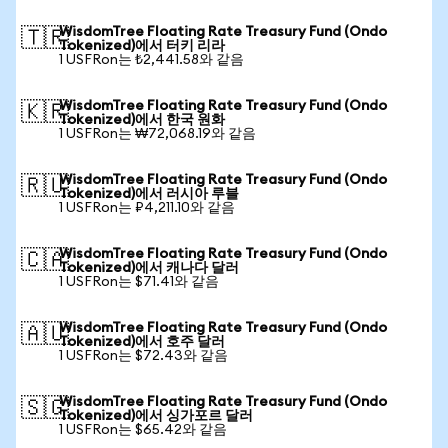
WisdomTree Floating Rate Treasury Fund (Ondo
🇹🇷
Tokenized)에서 터키 리라
1 USFRon는 ₺2,441.58와 같음
WisdomTree Floating Rate Treasury Fund (Ondo
🇰🇷
Tokenized)에서 한국 원화
1 USFRon는 ₩72,068.19와 같음
WisdomTree Floating Rate Treasury Fund (Ondo
🇷🇺
Tokenized)에서 러시아 루블
1 USFRon는 ₽4,211.10와 같음
WisdomTree Floating Rate Treasury Fund (Ondo
🇨🇦
Tokenized)에서 캐나다 달러
1 USFRon는 $71.41와 같음
WisdomTree Floating Rate Treasury Fund (Ondo
🇦🇺
Tokenized)에서 호주 달러
1 USFRon는 $72.43와 같음
WisdomTree Floating Rate Treasury Fund (Ondo
🇸🇬
Tokenized)에서 싱가포르 달러
1 USFRon는 $65.42와 같음