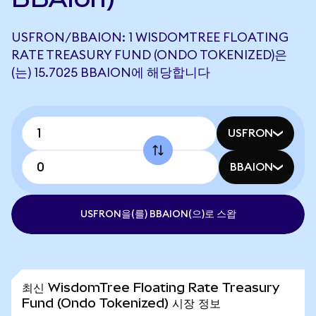
USFRON/BBAION: 1 WISDOMTREE FLOATING
RATE TREASURY FUND (ONDO TOKENIZED)은
(는) 15.7025 BBAION에 해당합니다
USFRON
BBAION
USFRON을(를) BBAION(으)로 스왑
최신 WisdomTree Floating Rate Treasury
Fund (Ondo Tokenized) 시장 정보