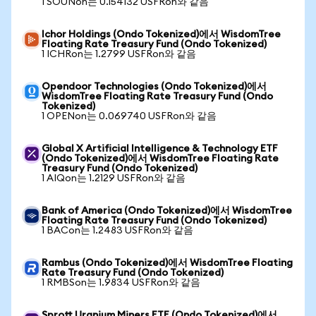
1 SOUNon는 0.154132 USFRon와 같음
Ichor Holdings (Ondo Tokenized)에서 WisdomTree
Floating Rate Treasury Fund (Ondo Tokenized)
1 ICHRon는 1.2799 USFRon와 같음
Opendoor Technologies (Ondo Tokenized)에서
WisdomTree Floating Rate Treasury Fund (Ondo
Tokenized)
1 OPENon는 0.069740 USFRon와 같음
Global X Artificial Intelligence & Technology ETF
(Ondo Tokenized)에서 WisdomTree Floating Rate
Treasury Fund (Ondo Tokenized)
1 AIQon는 1.2129 USFRon와 같음
Bank of America (Ondo Tokenized)에서 WisdomTree
Floating Rate Treasury Fund (Ondo Tokenized)
1 BACon는 1.2483 USFRon와 같음
Rambus (Ondo Tokenized)에서 WisdomTree Floating
Rate Treasury Fund (Ondo Tokenized)
1 RMBSon는 1.9834 USFRon와 같음
Sprott Uranium Miners ETF (Ondo Tokenized)에서