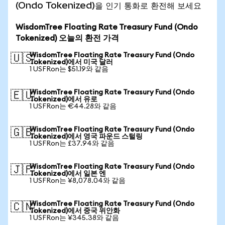
(Ondo Tokenized)을 인기 통화로 환전해 보세요
WisdomTree Floating Rate Treasury Fund (Ondo
Tokenized) 오늘의 환전 가격
WisdomTree Floating Rate Treasury Fund (Ondo
🇺🇸
Tokenized)에서 미국 달러
1 USFRon는 $51.19와 같음
WisdomTree Floating Rate Treasury Fund (Ondo
🇪🇺
Tokenized)에서 유로
1 USFRon는 €44.28와 같음
WisdomTree Floating Rate Treasury Fund (Ondo
🇬🇧
Tokenized)에서 영국 파운드 스털링
1 USFRon는 £37.94와 같음
WisdomTree Floating Rate Treasury Fund (Ondo
🇯🇵
Tokenized)에서 일본 엔
1 USFRon는 ¥8,078.04와 같음
WisdomTree Floating Rate Treasury Fund (Ondo
🇨🇳
Tokenized)에서 중국 위안화
1 USFRon는 ¥345.38와 같음