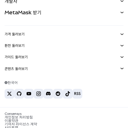
개발자
무기한 선물
신규
카드
문서 보기
MetaMask 받기
실물자산
mUSD
신규
대시보드
Transaction Shield
수익 창출
Smart Accounts Kit
에이전트 지갑
신규
가격 둘러보기
임베디드 지갑
Snaps
비트코인 가격
환전 둘러보기
MetaMask Connect
이더리움 가격
보상
신규
BTC를 USD로 환전
솔라나 가격
가이드 둘러보기
Snaps
보안
ETH를 USD로 환전
BTC 매수
시바이누 가격
USDT를 INR로 환전
콘텐츠 둘러보기
웹3 서비스
고객 지원
ETH 매수
페페 가격
비트코인 지갑
BTC를 USDT로 환전
SOL 매수
채용
테더 가격
솔라나 지갑
한국어
BTC를 INR로 환전
PEPE 매수
연락처
USDC 가격
최고의 암호화폐 카드
ETH를 USDT로 환전
USDT 매수
체인링크 가격
최고의 모바일 암호화폐 지갑
USDT를 PHP로 환전
USDC 매수
Polymarket이란?
BTC를 EUR로 환전
SHIB 매수
Consensys
암호화폐 세금 뉴스
개인정보 처리방침
이용약관
BNB 매수
기여자 라이선스 계약
암호화폐 매수 방법
사이트맵