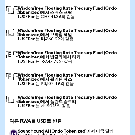
WisdomTree Floating Rate Treasury Fund (Ondo
🇨🇭
Tokenized)에서 스위스 프랑
1 USFRon는 CHF 41.36와 같음
WisdomTree Floating Rate Treasury Fund (Ondo
🇧🇷
Tokenized)에서 브라질 헤알
1 USFRon는 R$260.92와 같음
WisdomTree Floating Rate Treasury Fund (Ondo
🇧🇩
Tokenized)에서 방글라데시 타카
1 USFRon는 ৳6,317.78와 같음
WisdomTree Floating Rate Treasury Fund (Ondo
🇵🇭
Tokenized)에서 필리핀 페소
1 USFRon는 ₱3,107.49와 같음
WisdomTree Floating Rate Treasury Fund (Ondo
🇵🇱
Tokenized)에서 폴란드 즐로티
1 USFRon는 zł 190.18와 같음
다른 RWA를 USD로 변환
SoundHound AI (Ondo Tokenized)에서 미국 달러