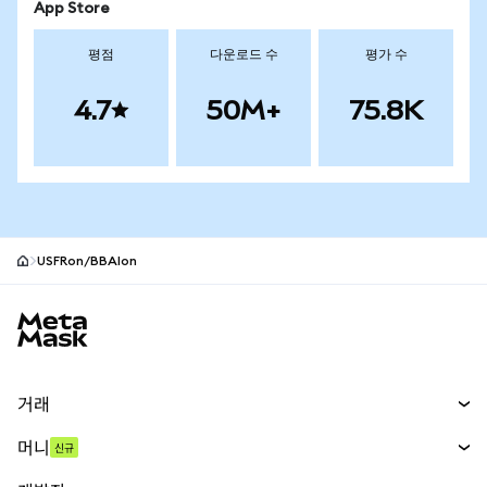
App Store
평점
다운로드 수
평가 수
4.7
50M+
75.8K
USFRon/BBAIon
MetaMask 사이트 바닥글
거래
스왑
머니
신규
예측 시장
신규
매수