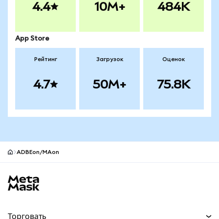
4.4
10M+
484K
App Store
Рейтинг
Загрузок
Оценок
4.7
50M+
75.8K
ADBEon/MAon
Нижний колонтитул сайта MetaMask
Торговать