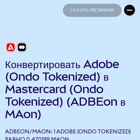
СКАЧАТЬ METAMASK
СКАЧАТЬ METAMASK
Конвертировать Adobe
(Ondo Tokenized) в
Mastercard (Ondo
Tokenized) (ADBEon в
MAon)
ADBEON/MAON: 1 ADOBE (ONDO TOKENIZED)
РАВНО 0,470199 MAON