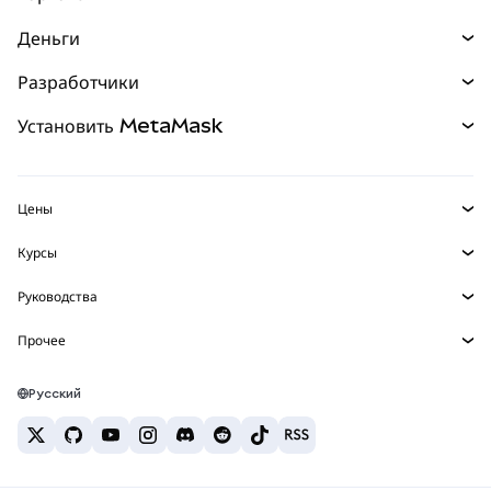
Торговля
Деньги
Swaps
Покупайте
Разработчики
Прогнозы
НОВИНКА
Карта
Документация для разработчиков
Установить MetaMask
Перпы
НОВИНКА
mUSD
НОВИНКА
Инфопанель
Защита транзакций
Реальные активы
Зарабатывайте
Набор умных счетов
Агентский кошелек
НОВИНКА
Цены
Встроенные кошельки
Snaps
Цена Bitcoin
Курсы
MetaMask Connect
Цена Ethereum
Награды
НОВИНКА
BTC в USD
Цена Solana
Руководства
Snaps
Безопасность
ETH в USD
Купить BTC
Цена Shiba Inu
USDT в INR
Прочее
Сервисы Web3
Поддержка
Купить ETH
Цена Pepe
Исследуйте контент
BTC в USDT
Купить SOL
Карьера
Цена Tether
Bitcoin-кошелёк
Русский
BTC в INR
Купить PEPE
Контакты
Цена USDC
Кошелёк Solana
ETH в USDT
Купить USDT
Цена Chainlink
Лучшие крипто-карты
USDT в PHP
Купить USDC