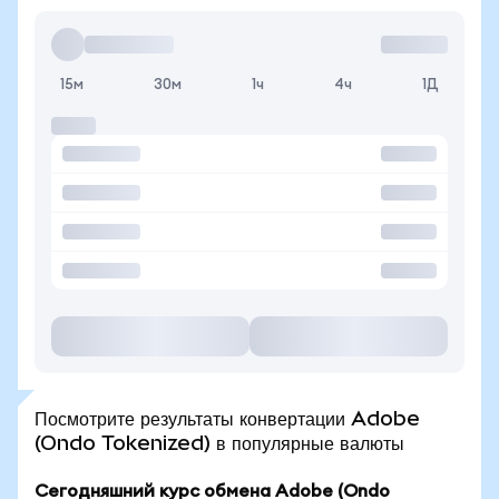
15м
30м
1ч
4ч
1Д
Посмотрите результаты конвертации Adobe
(Ondo Tokenized) в популярные валюты
Сегодняшний курс обмена Adobe (Ondo