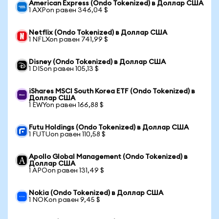
American Express (Ondo Tokenized) в Доллар США
1 AXPon равен 346,04 $
Netflix (Ondo Tokenized) в Доллар США
1 NFLXon равен 741,99 $
Disney (Ondo Tokenized) в Доллар США
1 DISon равен 105,13 $
iShares MSCI South Korea ETF (Ondo Tokenized) в
Доллар США
1 EWYon равен 166,88 $
Futu Holdings (Ondo Tokenized) в Доллар США
1 FUTUon равен 110,58 $
Apollo Global Management (Ondo Tokenized) в
Доллар США
1 APOon равен 131,49 $
Nokia (Ondo Tokenized) в Доллар США
1 NOKon равен 9,45 $