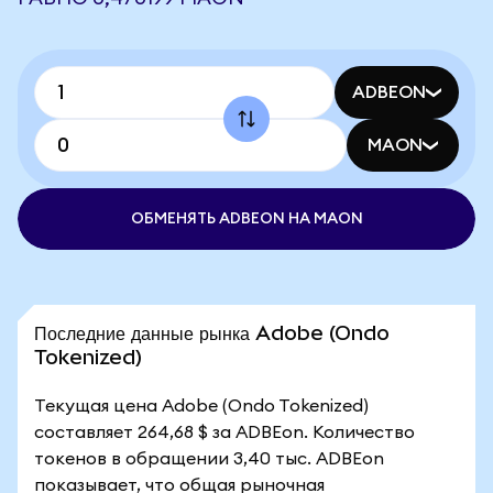
ADBEON
MAON
ОБМЕНЯТЬ ADBEON НА MAON
Последние данные рынка Adobe (Ondo
Tokenized)
Текущая цена Adobe (Ondo Tokenized)
составляет 264,68 $ за ADBEon. Количество
токенов в обращении 3,40 тыс. ADBEon
показывает, что общая рыночная