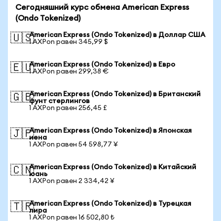
Сегодняшний курс обмена American Express
(Ondo Tokenized)
American Express (Ondo Tokenized) в Доллар США
🇺🇸
1 AXPon равен 345,99 $
American Express (Ondo Tokenized) в Евро
🇪🇺
1 AXPon равен 299,38 €
American Express (Ondo Tokenized) в Британский
🇬🇧
фунт стерлингов
1 AXPon равен 256,45 £
American Express (Ondo Tokenized) в Японская
🇯🇵
иена
1 AXPon равен 54 598,77 ¥
American Express (Ondo Tokenized) в Китайский
🇨🇳
юань
1 AXPon равен 2 334,42 ¥
American Express (Ondo Tokenized) в Турецкая
🇹🇷
лира
1 AXPon равен 16 502,80 ₺