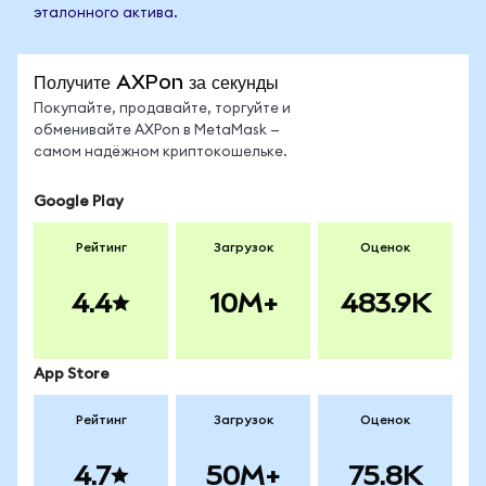
эталонного актива.
Получите AXPon за секунды
Покупайте, продавайте, торгуйте и
обменивайте AXPon в MetaMask —
самом надёжном криптокошельке.
Google Play
Рейтинг
Загрузок
Оценок
4.4
10M+
483.9K
App Store
Рейтинг
Загрузок
Оценок
4.7
50M+
75.8K