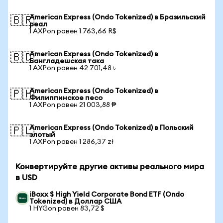
American Express (Ondo Tokenized) в Бразильский
🇧🇷
реал
1 AXPon равен 1 763,66 R$
American Express (Ondo Tokenized) в
🇧🇩
Бангладешская така
1 AXPon равен 42 701,48 ৳
American Express (Ondo Tokenized) в
🇵🇭
Филиппинское песо
1 AXPon равен 21 003,88 ₱
American Express (Ondo Tokenized) в Польский
🇵🇱
злотый
1 AXPon равен 1 286,37 zł
Конвертируйте другие активы реального мира
в USD
iBoxx $ High Yield Corporate Bond ETF (Ondo
Tokenized) в Доллар США
1 HYGon равен 83,72 $