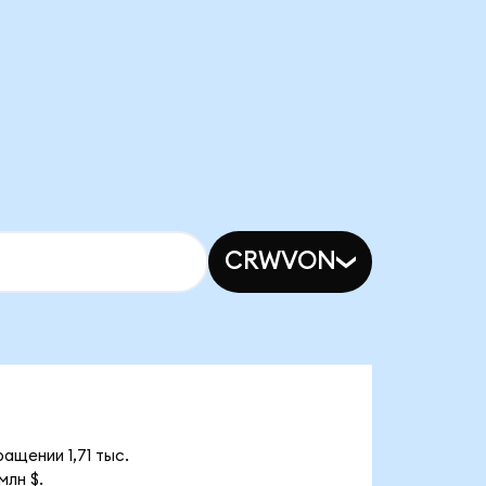
CRWVON
ащении 1,71 тыс.
млн $.