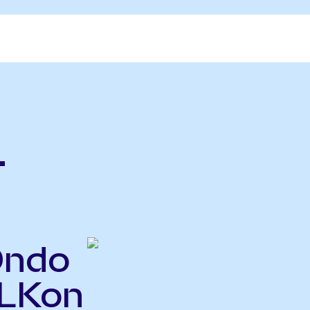
.
Ondo
BLKon