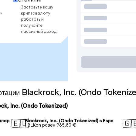
Заставьте вашу
ом
криптовалюту
работать и
получайте
пассивный доход.
ертации Blackrock, Inc. (Ondo Tokeniz
k, Inc. (Ondo Tokenized)
оллар
Blackrock, Inc. (Ondo Tokenized) в Евро
🇪🇺
🇬
1 BLKon равен 985,80 €