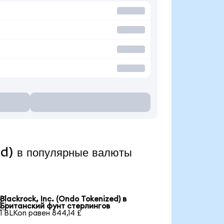
ed) в популярные валюты
Blackrock, Inc. (Ondo Tokenized) в

Британский фунт стерлингов
1 BLKon равен 844,14 £