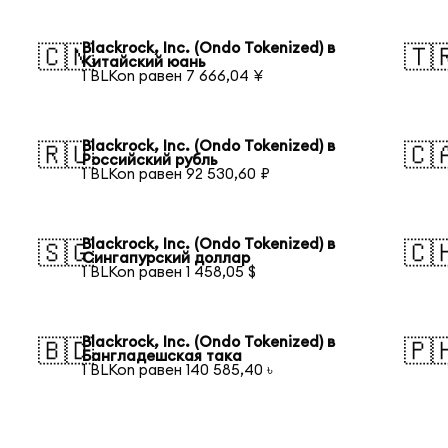
Blackrock, Inc. (Ondo Tokenized) в
🇨🇳
🇹
Китайский юань
1 BLKon равен 7 666,04 ¥
Blackrock, Inc. (Ondo Tokenized) в
🇷🇺
🇨
Российский рубль
1 BLKon равен 92 530,60 ₽
Blackrock, Inc. (Ondo Tokenized) в
🇸🇬
🇨
Сингапурский доллар
1 BLKon равен 1 458,05 $
Blackrock, Inc. (Ondo Tokenized) в
🇧🇩
🇵
Бангладешская така
1 BLKon равен 140 585,40 ৳