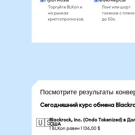
Торгуйте BLKon и
Лонг или шорт
на рынках
токенов с плеч
криптопрогнозов.
до 50x.
Посмотрите результаты конв
Сегодняшний курс обмена Blackroc
Blackrock, Inc. (Ondo Tokenized) в Д
🇺🇸
США
1 BLKon равен 1 136,00 $