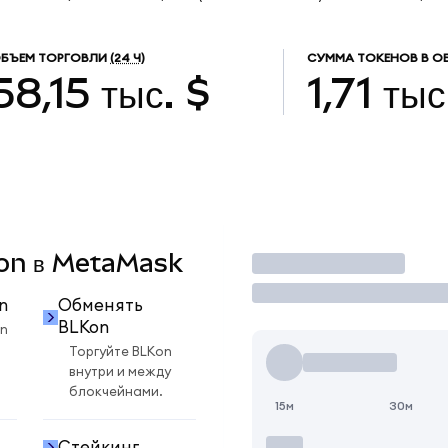
БЪЕМ ТОРГОВЛИ
(24 Ч)
СУММА ТОКЕНОВ В О
58,15 тыс. $
1,71 тыс
Kon в MetaMask
Торговать
n
Обменять
BLKon
n
Торгуйте BLKon
внутри и между
блокчейнами.
15м
30м
Стейкинг