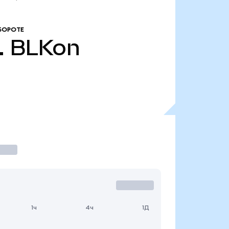
БОРОТЕ
.
BLKon
1ч
4ч
1Д