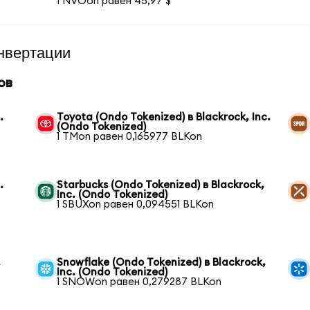
1 NVOon равен 45,97 $
нвертации
ов
.
Toyota (Ondo Tokenized) в Blackrock, Inc.
(Ondo Tokenized)
1 TMon равен 0,165977 BLKon
.
Starbucks (Ondo Tokenized) в Blackrock,
Inc. (Ondo Tokenized)
1 SBUXon равен 0,094551 BLKon
,
Snowflake (Ondo Tokenized) в Blackrock,
Inc. (Ondo Tokenized)
1 SNOWon равен 0,279287 BLKon