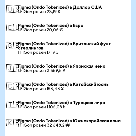
Figma (Ondo Tokenized) в Доллар США
🇺🇸
1 FIGon равен 23,19 $
Figma (Ondo Tokenized) в Евро
🇪🇺
1 FIGon равен 20,06 €
Figma (Ondo Tokenized) в Британский фунт
🇬🇧
стерлингов
1 FIGon равен 17,19 £
Figma (Ondo Tokenized) в Японская иена
🇯🇵
1 FIGon равен 3 659,5 ¥
Figma (Ondo Tokenized) в Китайский юань
🇨🇳
1 FIGon равен 156,46 ¥
Figma (Ondo Tokenized) в Турецкая лира
🇹🇷
1 FIGon равен 1 106,08 ₺
Figma (Ondo Tokenized) в Южнокорейская вона
🇰🇷
1 FIGon равен 32 648,2 ₩