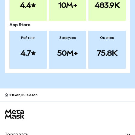
4.4
10M+
483.9K
App Store
Рейтинг
Загрузок
Оценок
4.7
50M+
75.8K
FIGon/BTGOon
Нижний колонтитул сайта MetaMask
Торговать