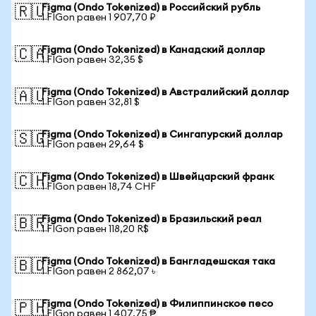
Figma (Ondo Tokenized) в Российский рубль
🇷🇺
1 FIGon равен 1 907,70 ₽
Figma (Ondo Tokenized) в Канадский доллар
🇨🇦
1 FIGon равен 32,35 $
Figma (Ondo Tokenized) в Австралийский доллар
🇦🇺
1 FIGon равен 32,81 $
Figma (Ondo Tokenized) в Сингапурский доллар
🇸🇬
1 FIGon равен 29,64 $
Figma (Ondo Tokenized) в Швейцарский франк
🇨🇭
1 FIGon равен 18,74 CHF
Figma (Ondo Tokenized) в Бразильский реал
🇧🇷
1 FIGon равен 118,20 R$
Figma (Ondo Tokenized) в Бангладешская така
🇧🇩
1 FIGon равен 2 862,07 ৳
Figma (Ondo Tokenized) в Филиппинское песо
🇵🇭
1 FIGon равен 1 407,75 ₱