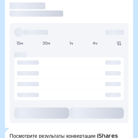
Торговать
15м
30м
1ч
4ч
1Д
Посмотрите результаты конвертации iShares