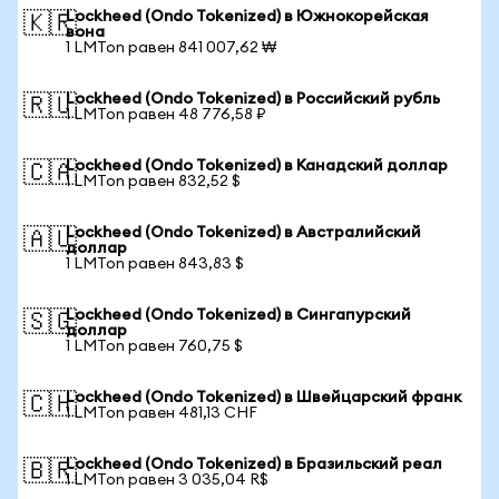
Lockheed (Ondo Tokenized) в Южнокорейская
🇰🇷
вона
1 LMTon равен 841 007,62 ₩
Lockheed (Ondo Tokenized) в Российский рубль
🇷🇺
1 LMTon равен 48 776,58 ₽
Lockheed (Ondo Tokenized) в Канадский доллар
🇨🇦
1 LMTon равен 832,52 $
Lockheed (Ondo Tokenized) в Австралийский
🇦🇺
доллар
1 LMTon равен 843,83 $
Lockheed (Ondo Tokenized) в Сингапурский
🇸🇬
доллар
1 LMTon равен 760,75 $
Lockheed (Ondo Tokenized) в Швейцарский франк
🇨🇭
1 LMTon равен 481,13 CHF
Lockheed (Ondo Tokenized) в Бразильский реал
🇧🇷
1 LMTon равен 3 035,04 R$