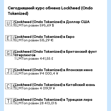
Сегодняшний курс обмена Lockheed (Ondo
Tokenized)
Lockheed (Ondo Tokenized) в Доллар США
🇺🇸
1 LMTon равен 595,69 $
Lockheed (Ondo Tokenized) в Евро
🇪🇺
1 LMTon равен 515,29 €
Lockheed (Ondo Tokenized) в Британский фунт
🇬🇧
стерлингов
1 LMTon равен 441,55 £
Lockheed (Ondo Tokenized) в Японская иена
🇯🇵
1 LMTon равен 94 000,4 ¥
Lockheed (Ondo Tokenized) в Китайский юань
🇨🇳
1 LMTon равен 4 019,19 ¥
Lockheed (Ondo Tokenized) в Турецкая лира
🇹🇷
1 LMTon равен 28 413,01 ₺