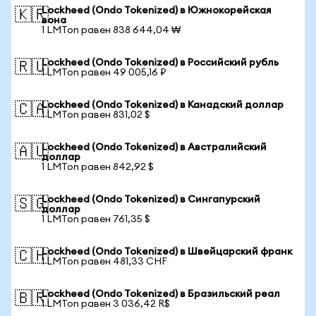
Lockheed (Ondo Tokenized) в Южнокорейская
🇰🇷
вона
1 LMTon равен 838 644,04 ₩
Lockheed (Ondo Tokenized) в Российский рубль
🇷🇺
1 LMTon равен 49 005,16 ₽
Lockheed (Ondo Tokenized) в Канадский доллар
🇨🇦
1 LMTon равен 831,02 $
Lockheed (Ondo Tokenized) в Австралийский
🇦🇺
доллар
1 LMTon равен 842,92 $
Lockheed (Ondo Tokenized) в Сингапурский
🇸🇬
доллар
1 LMTon равен 761,35 $
Lockheed (Ondo Tokenized) в Швейцарский франк
🇨🇭
1 LMTon равен 481,33 CHF
Lockheed (Ondo Tokenized) в Бразильский реал
🇧🇷
1 LMTon равен 3 036,42 R$