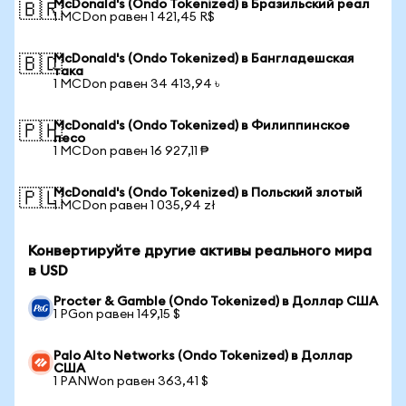
McDonald's (Ondo Tokenized) в Бразильский реал
🇧🇷
1 MCDon равен 1 421,45 R$
McDonald's (Ondo Tokenized) в Бангладешская
🇧🇩
така
1 MCDon равен 34 413,94 ৳
McDonald's (Ondo Tokenized) в Филиппинское
🇵🇭
песо
1 MCDon равен 16 927,11 ₱
McDonald's (Ondo Tokenized) в Польский злотый
🇵🇱
1 MCDon равен 1 035,94 zł
Конвертируйте другие активы реального мира
в USD
Procter & Gamble (Ondo Tokenized) в Доллар США
1 PGon равен 149,15 $
Palo Alto Networks (Ondo Tokenized) в Доллар
США
1 PANWon равен 363,41 $