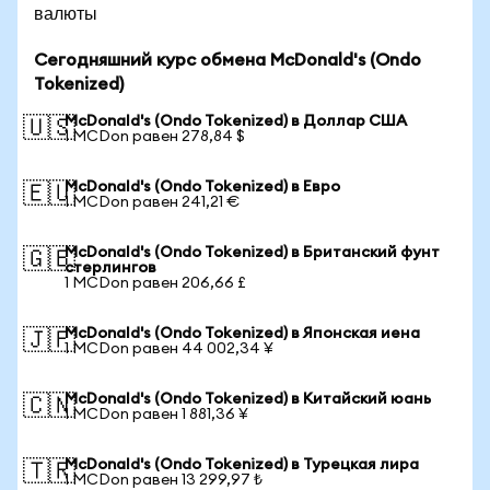
валюты
Сегодняшний курс обмена McDonald's (Ondo
Tokenized)
McDonald's (Ondo Tokenized) в Доллар США
🇺🇸
1 MCDon равен 278,84 $
McDonald's (Ondo Tokenized) в Евро
🇪🇺
1 MCDon равен 241,21 €
McDonald's (Ondo Tokenized) в Британский фунт
🇬🇧
стерлингов
1 MCDon равен 206,66 £
McDonald's (Ondo Tokenized) в Японская иена
🇯🇵
1 MCDon равен 44 002,34 ¥
McDonald's (Ondo Tokenized) в Китайский юань
🇨🇳
1 MCDon равен 1 881,36 ¥
McDonald's (Ondo Tokenized) в Турецкая лира
🇹🇷
1 MCDon равен 13 299,97 ₺