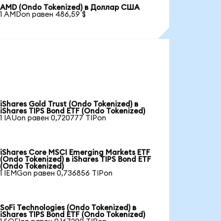
AMD (Ondo Tokenized) в Доллар США
1 AMDon равен 486,59 $
iShares Gold Trust (Ondo Tokenized) в
iShares TIPS Bond ETF (Ondo Tokenized)
1 IAUon равен 0,720777 TIPon
iShares Core MSCI Emerging Markets ETF
(Ondo Tokenized) в iShares TIPS Bond ETF
(Ondo Tokenized)
1 IEMGon равен 0,736856 TIPon
SoFi Technologies (Ondo Tokenized) в
iShares TIPS Bond ETF (Ondo Tokenized)