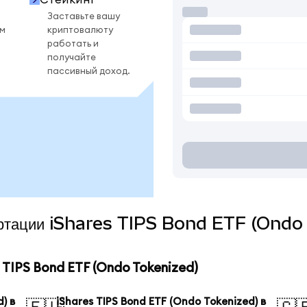
Заставьте вашу
ом
криптовалюту
работать и
получайте
пассивный доход.
вертации iShares TIPS Bond ETF (Ondo
TIPS Bond ETF (Ondo Tokenized)
) в
iShares TIPS Bond ETF (Ondo Tokenized) в