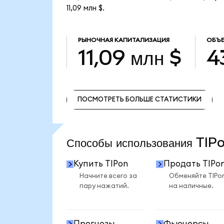
11,09 млн $.
РЫНОЧНАЯ КАПИТАЛИЗАЦИЯ
ОБЪЕ
11,09 млн $
4
ПОСМОТРЕТЬ БОЛЬШЕ СТАТИСТИКИ
ПОСМОТРЕТЬ БОЛЬШЕ СТАТИСТИКИ
Способы использования TI
Купить TIPon
Продать TIPo
Начните всего за
Обменяйте TIPo
пару нажатий.
на наличные.
Прогнозы
Фьючерсы