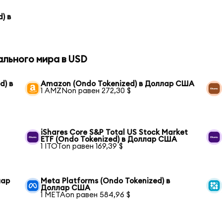
) в
ального мира в USD
d) в
Amazon (Ondo Tokenized) в Доллар США
1 AMZNon равен 272,30 $
iShares Core S&P Total US Stock Market
ETF (Ondo Tokenized) в Доллар США
1 ITOTon равен 169,39 $
лар
Meta Platforms (Ondo Tokenized) в
Доллар США
1 METAon равен 584,96 $