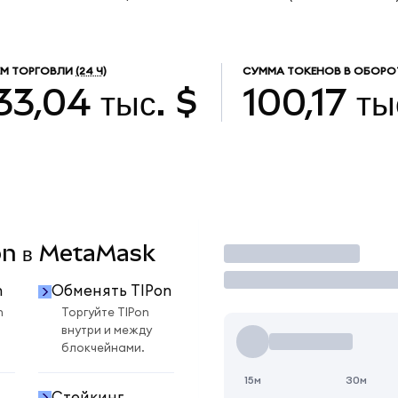
М ТОРГОВЛИ
(24 Ч)
СУММА ТОКЕНОВ В ОБОРО
33,04 тыс. $
100,17 ты
Pon в MetaMask
Торговать
n
Обменять TIPon
n
Торгуйте TIPon
внутри и между
блокчейнами.
15м
30м
Стейкинг