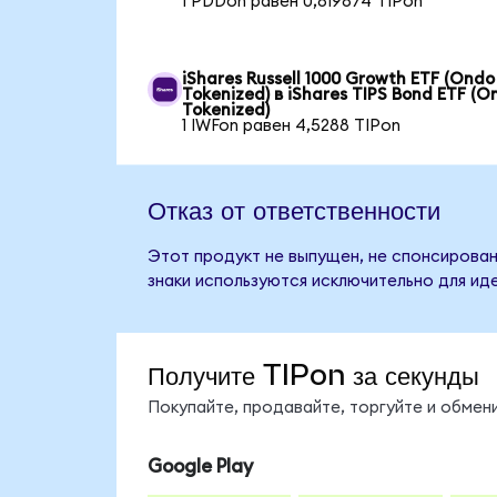
1 PDDon равен 0,819874 TIPon
iShares Russell 1000 Growth ETF (Ondo
Tokenized) в iShares TIPS Bond ETF (O
Tokenized)
1 IWFon равен 4,5288 TIPon
Отказ от ответственности
Этот продукт не выпущен, не спонсирован,
знаки используются исключительно для ид
Получите TIPon за секунды
Покупайте, продавайте, торгуйте и обмен
Google Play