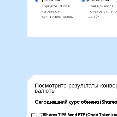
Торгуйте TIPon и
Лонг или шорт
на рынках
токенов с плеч
криптопрогнозов.
до 50x.
Посмотрите результаты кон
валюты
Сегодняшний курс обмена iShares 
iShares TIPS Bond ETF (Ondo Tokenized