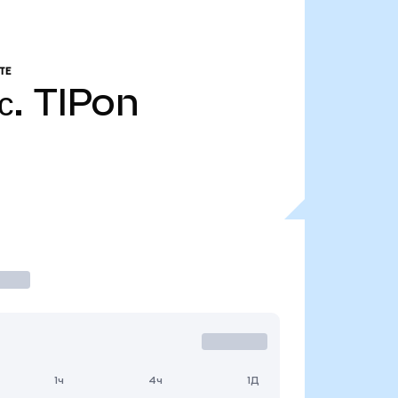
ТЕ
с.
TIPon
1ч
4ч
1Д