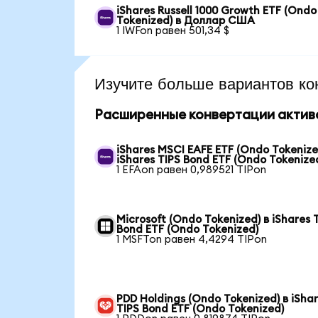
iShares Russell 1000 Growth ETF (Ondo
Tokenized) в Доллар США
1 IWFon равен 501,34 $
Изучите больше вариантов ко
Расширенные конвертации актив
iShares MSCI EAFE ETF (Ondo Tokenize
iShares TIPS Bond ETF (Ondo Tokenize
1 EFAon равен 0,989521 TIPon
Microsoft (Ondo Tokenized) в iShares 
Bond ETF (Ondo Tokenized)
1 MSFTon равен 4,4294 TIPon
PDD Holdings (Ondo Tokenized) в iSha
TIPS Bond ETF (Ondo Tokenized)