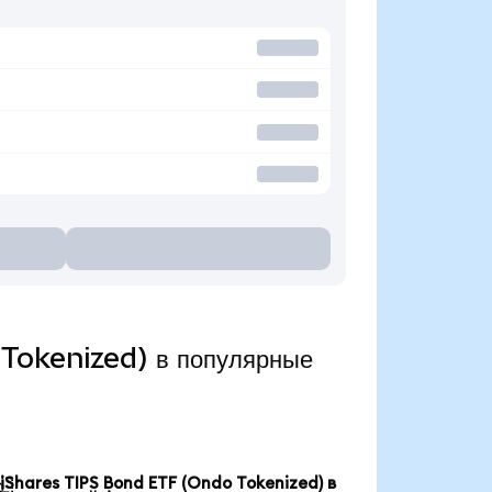
 Tokenized) в популярные
iShares TIPS Bond ETF (Ondo Tokenized) в