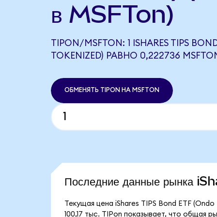
в MSFTon)
TIPON/MSFTON: 1 ISHARES TIPS BON
TOKENIZED) РАВНО 0,222736 MSFTO
ОБМЕНЯТЬ TIPON НА MSFTON
Последние данные рынка i
Текущая цена iShares TIPS Bond ETF (Ondo 
100,17 тыс. TIPon показывает, что общая р