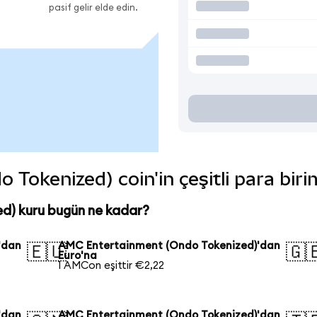
pasif gelir elde edin.
Tokenized) coin'in çeşitli para biri
d) kuru bugün ne kadar?
'dan
AMC Entertainment (Ondo Tokenized)'dan
🇪🇺
🇬
Euro'na
1 AMCon eşittir €2,22
'dan
AMC Entertainment (Ondo Tokenized)'dan