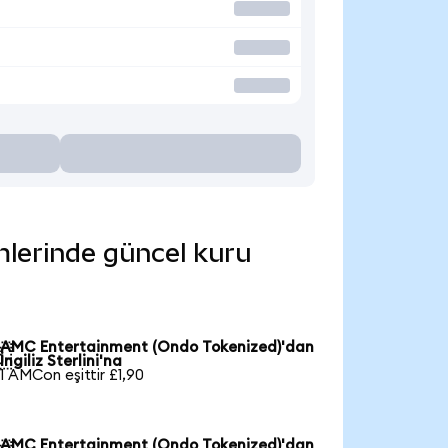
mlerinde güncel kuru
AMC Entertainment (Ondo Tokenized)'dan

İngiliz Sterlini'na
1 AMCon eşittir £1,90
AMC Entertainment (Ondo Tokenized)'dan