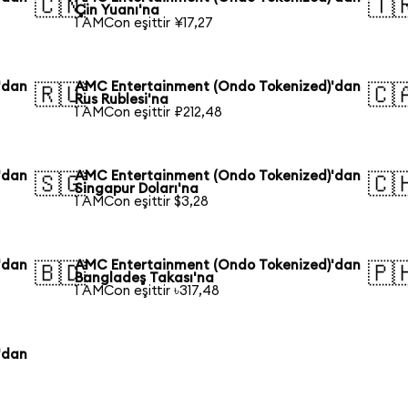
🇨🇳
🇹
Çin Yuanı'na
1 AMCon eşittir ¥17,27
'dan
AMC Entertainment (Ondo Tokenized)'dan
🇷🇺
🇨
Rus Rublesi'na
1 AMCon eşittir ₽212,48
'dan
AMC Entertainment (Ondo Tokenized)'dan
🇸🇬
🇨
Singapur Doları'na
1 AMCon eşittir $3,28
'dan
AMC Entertainment (Ondo Tokenized)'dan
🇧🇩
🇵
Bangladeş Takası'na
1 AMCon eşittir ৳317,48
'dan