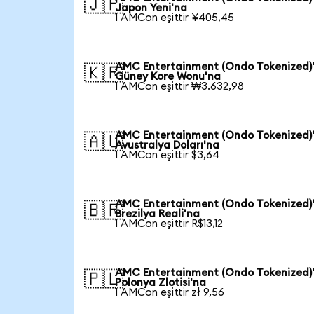
🇯🇵
Japon Yeni'na
1 AMCon eşittir ¥405,45
AMC Entertainment (Ondo Tokenized)
🇰🇷
Güney Kore Wonu'na
1 AMCon eşittir ₩3.632,98
AMC Entertainment (Ondo Tokenized)
🇦🇺
Avustralya Doları'na
1 AMCon eşittir $3,64
AMC Entertainment (Ondo Tokenized)
🇧🇷
Brezilya Reali'na
1 AMCon eşittir R$13,12
AMC Entertainment (Ondo Tokenized)
🇵🇱
Polonya Zlotisi'na
1 AMCon eşittir zł 9,56