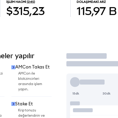
İŞLEM HACMI
(24S)
DOLAŞIMDAKI ARZ
$315,23
115,97 B
ler yapılır
İşlem Yap
AMCon Takas Et
zi
AMCon ile
blokzincirleri
arasında işlem
yapın.
15dk
30dk
Stake Et
Kriptonuzu
a
değerlendirin ve