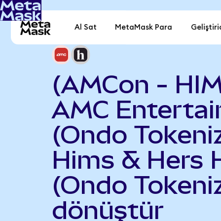
Al Sat
MetaMask Para
Geliştiri
(AMCon - HI
AMC Enterta
(Ondo Tokeniz
Hims & Hers 
(Ondo Tokeni
dönüştür