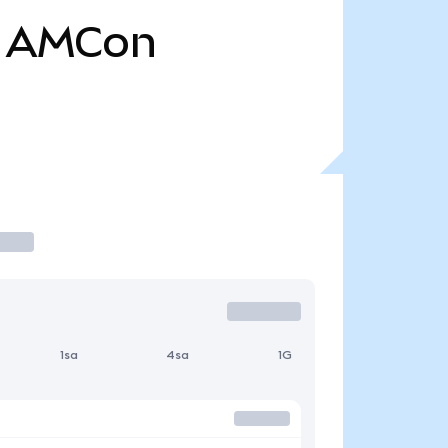
AMCon
1sa
4sa
1G