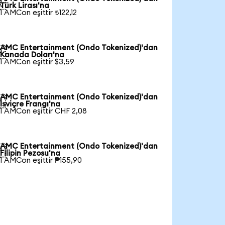

Türk Lirası'na
1 AMCon eşittir ₺122,12
AMC Entertainment (Ondo Tokenized)'dan

Kanada Doları'na
1 AMCon eşittir $3,59
AMC Entertainment (Ondo Tokenized)'dan

İsviçre Frangı'na
1 AMCon eşittir CHF 2,08
AMC Entertainment (Ondo Tokenized)'dan

Filipin Pezosu'na
1 AMCon eşittir ₱155,90