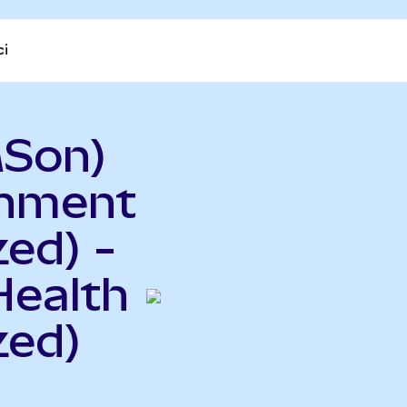
ci
MSon)
inment
ed) -
Health
zed)