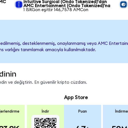
AMC
Intuitive Surgical (Ondo Tokenized)'dan
AMC Entertainment (Ondo Tokenized)'na
1 ISRGon eşittir 146,7578 AMCon
dilmemiş, desteklenmemiş, onaylanmamış veya AMC Entertainment i
s varlığını tanımlamak amacıyla kullanılmaktadır.
dinin
n ve değiştirin. En güvenilir kripto cüzdanı.
App Store
erlendirme
İndir
Puan
İndirme