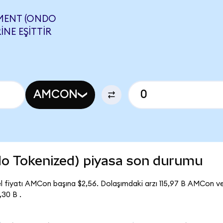
MENT (ONDO
INE EŞITTIR
AMCON
o Tokenized) piyasa son durumu
 fiyatı AMCon başına $2,56. Dolaşımdaki arzı 115,97 B AMCon 
30 B .