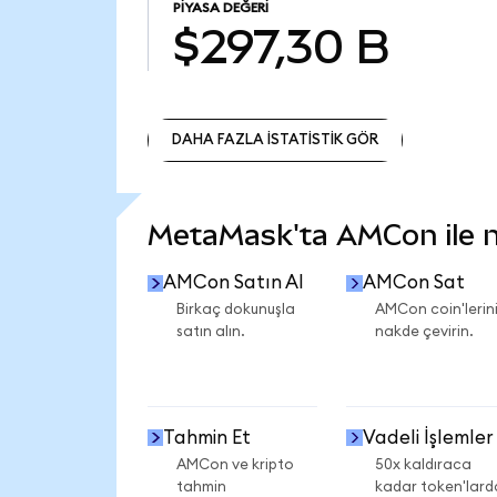
PIYASA DEĞERI
$297,30 B
DAHA FAZLA İSTATİSTİK GÖR
DAHA FAZLA İSTATİSTİK GÖR
MetaMask'ta AMCon ile ne
AMCon Satın Al
AMCon Sat
Birkaç dokunuşla
AMCon coin'lerini
satın alın.
nakde çevirin.
Tahmin Et
Vadeli İşlemler
AMCon ve kripto
50x kaldıraca
tahmin
kadar token'lard