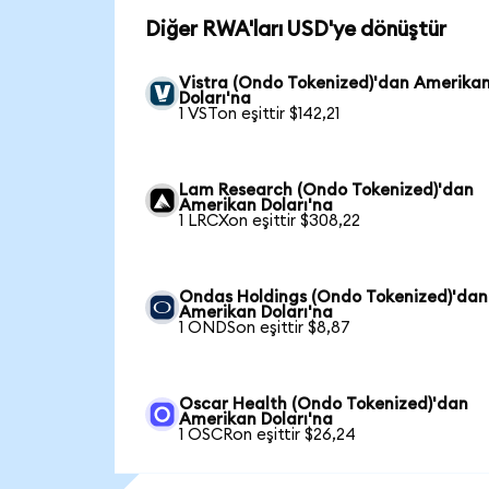
Diğer RWA'ları USD'ye dönüştür
Vistra (Ondo Tokenized)'dan Amerika
Doları'na
1 VSTon eşittir $142,21
Lam Research (Ondo Tokenized)'dan
Amerikan Doları'na
1 LRCXon eşittir $308,22
Ondas Holdings (Ondo Tokenized)'dan
Amerikan Doları'na
1 ONDSon eşittir $8,87
Oscar Health (Ondo Tokenized)'dan
Amerikan Doları'na
1 OSCRon eşittir $26,24