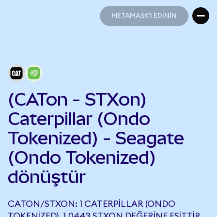
METAMASK'I EDİNİN
METAMASK'I EDİNİN
(CATon - STXon)
Caterpillar (Ondo
Tokenized) - Seagate
(Ondo Tokenized)
dönüştür
CATON/STXON: 1 CATERPILLAR (ONDO
TOKENIZED), 1,0443 STXON DEĞERINE EŞITTIR