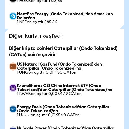
1 HUBBon eşittir $518,85
NextEra Energy (Ondo Tokenized)'dan Amerikan
Doları'na
1 NEEon eşittir $85,56
Diğer kurları keşfedin
Diğer kripto coinleri Caterpillar (Ondo Tokenized)
(CATon) coin'e çevirin
US Natural Gas Fund (Ondo Tokenized)'dan
Caterpillar (Ondo Tokenized)'na
1 UNGon eşittir 0,011430 CATon
KraneShares CSI China Internet ETF (Ondo
Tokenized)'dan Caterpillar (Ondo Tokenized)'na
1 KWEBon eşittir 0,033479 CATon
Energy Fuels (Ondo Tokenized)'dan Caterpillar
(Ondo Tokenized)'na
1 UUUUon eşittir 0,016540 CATon
NuScale Power (Ondo Tokenized)'dan Caterpillar