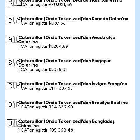
Caterpillar (Ondo Tokenized)'dan Rus Rublesi'na
🇷🇺
1 CATon eşittir ₽70.031,36
Caterpillar (Ondo Tokenized)'dan Kanada Doları'na
🇨🇦
1 CATon eşittir $1.187,58
Caterpillar (Ondo Tokenized)'dan Avustralya
🇦🇺
Doları'na
1 CATon eşittir $1.204,59
Caterpillar (Ondo Tokenized)'dan Singapur
🇸🇬
Doları'na
1 CATon eşittir $1.088,02
Caterpillar (Ondo Tokenized)'dan İsviçre Frangı'na
🇨🇭
1 CATon eşittir CHF 687,85
Caterpillar (Ondo Tokenized)'dan Brezilya Reali'na
🇧🇷
1 CATon eşittir R$4.339,60
Caterpillar (Ondo Tokenized)'dan Bangladeş
🇧🇩
Takası'na
1 CATon eşittir ৳105.063,48