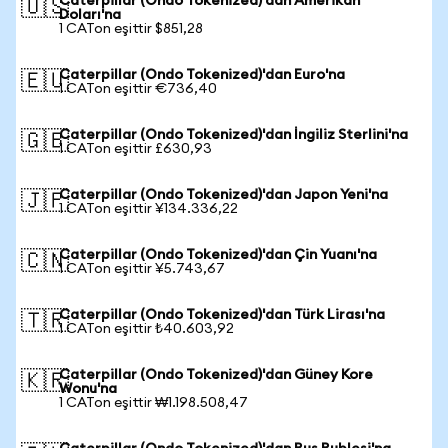
Caterpillar (Ondo Tokenized)'dan Amerikan
🇺🇸
Doları'na
1 CATon eşittir $851,28
Caterpillar (Ondo Tokenized)'dan Euro'na
🇪🇺
1 CATon eşittir €736,40
Caterpillar (Ondo Tokenized)'dan İngiliz Sterlini'na
🇬🇧
1 CATon eşittir £630,93
Caterpillar (Ondo Tokenized)'dan Japon Yeni'na
🇯🇵
1 CATon eşittir ¥134.336,22
Caterpillar (Ondo Tokenized)'dan Çin Yuanı'na
🇨🇳
1 CATon eşittir ¥5.743,67
Caterpillar (Ondo Tokenized)'dan Türk Lirası'na
🇹🇷
1 CATon eşittir ₺40.603,92
Caterpillar (Ondo Tokenized)'dan Güney Kore
🇰🇷
Wonu'na
1 CATon eşittir ₩1.198.508,47