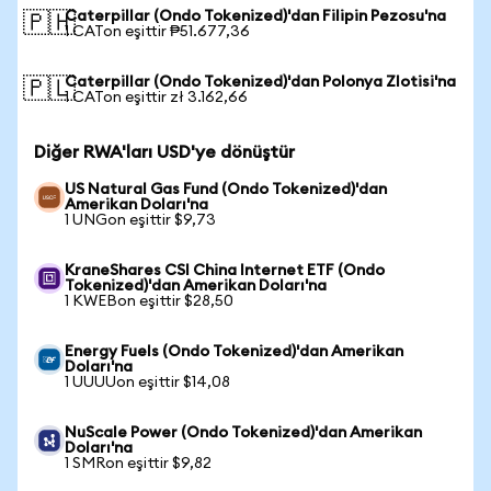
Caterpillar (Ondo Tokenized)'dan Filipin Pezosu'na
🇵🇭
1 CATon eşittir ₱51.677,36
Caterpillar (Ondo Tokenized)'dan Polonya Zlotisi'na
🇵🇱
1 CATon eşittir zł 3.162,66
Diğer RWA'ları USD'ye dönüştür
US Natural Gas Fund (Ondo Tokenized)'dan
Amerikan Doları'na
1 UNGon eşittir $9,73
KraneShares CSI China Internet ETF (Ondo
Tokenized)'dan Amerikan Doları'na
1 KWEBon eşittir $28,50
Energy Fuels (Ondo Tokenized)'dan Amerikan
Doları'na
1 UUUUon eşittir $14,08
NuScale Power (Ondo Tokenized)'dan Amerikan
Doları'na
1 SMRon eşittir $9,82