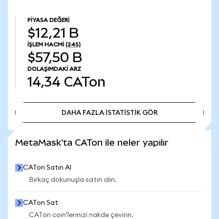
PIYASA DEĞERI
$12,21 B
İŞLEM HACMI
(24S)
$57,50 B
DOLAŞIMDAKI ARZ
14,34
CATon
DAHA FAZLA İSTATİSTİK GÖR
DAHA FAZLA İSTATİSTİK GÖR
MetaMask'ta CATon ile neler yapılır
CATon Satın Al
Birkaç dokunuşla satın alın.
CATon Sat
CATon coin'lerinizi nakde çevirin.