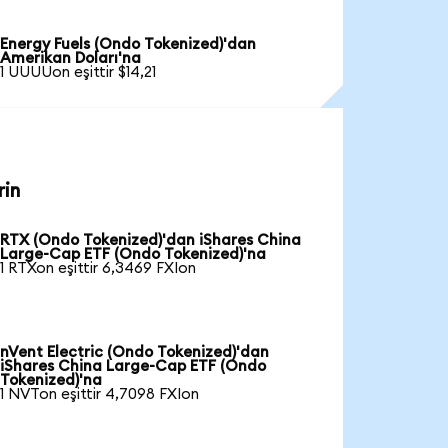
Energy Fuels (Ondo Tokenized)'dan
Amerikan Doları'na
1 UUUUon eşittir $14,21
rin
RTX (Ondo Tokenized)'dan iShares China
Large-Cap ETF (Ondo Tokenized)'na
1 RTXon eşittir 6,3469 FXIon
nVent Electric (Ondo Tokenized)'dan
iShares China Large-Cap ETF (Ondo
Tokenized)'na
1 NVTon eşittir 4,7098 FXIon