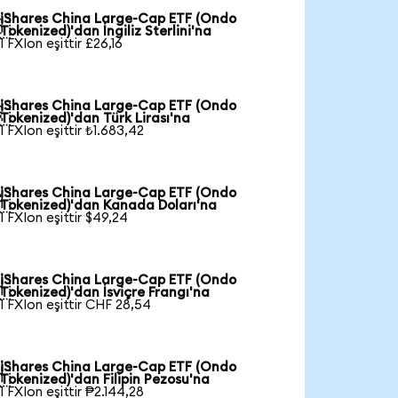
iShares China Large-Cap ETF (Ondo

Tokenized)'dan İngiliz Sterlini'na
1 FXIon eşittir £26,16
iShares China Large-Cap ETF (Ondo

Tokenized)'dan Türk Lirası'na
1 FXIon eşittir ₺1.683,42
iShares China Large-Cap ETF (Ondo

Tokenized)'dan Kanada Doları'na
1 FXIon eşittir $49,24
iShares China Large-Cap ETF (Ondo

Tokenized)'dan İsviçre Frangı'na
1 FXIon eşittir CHF 28,54
iShares China Large-Cap ETF (Ondo

Tokenized)'dan Filipin Pezosu'na
1 FXIon eşittir ₱2.144,28