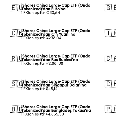
iShares China Large-Cap ETF (Ondo
🇪🇺
🇬
Tokenized)'dan Euro'na
1 FXIon eşittir €30,54
iShares China Large-Cap ETF (Ondo
🇨🇳
🇹
Tokenized)'dan Çin Yuanı'na
1 FXIon eşittir ¥238,04
iShares China Large-Cap ETF (Ondo
🇷🇺
🇨
Tokenized)'dan Rus Rublesi'na
1 FXIon eşittir ₽2.881,38
iShares China Large-Cap ETF (Ondo
🇸🇬
🇨
Tokenized)'dan Singapur Doları'na
1 FXIon eşittir $45,14
iShares China Large-Cap ETF (Ondo
🇧🇩
🇵
Tokenized)'dan Bangladeş Takası'na
1 FXIon eşittir ৳4.355,50