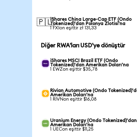
iShares China Large-Cap ETF (Ondo
🇵🇱
Tokenized)'dan Polonya Zlotisi'na
1 FXIon eşittir zł 131,33
Diğer RWA'ları USD'ye dönüştür
iShares MSCI Brazil ETF (Ondo
Tokenized)'dan Amerikan Doları'na
1 EWZon eşittir $35,78
Rivian Automotive (Ondo Tokenized)'
Amerikan Doları'na
1 RIVNon eşittir $16,08
Uranium Energy (Ondo Tokenized)'dan
Amerikan Doları'na
1 UECon eşittir $11,25