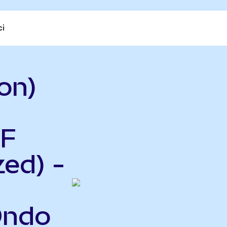
ci
on)
TF
ed) -
Ondo