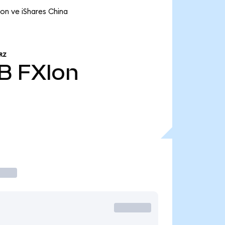
on ve iShares China
RZ
 B
FXIon