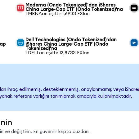
Moderna (Ondo Tokenized)'dan iShares
China Large-Cap ETF (Ondo Tokenized)'na
1 MRNAon eşittir 1,6933 FXIon
Dell Technologies (Ondo Tokenized)'dan
Cap
iShares China Large-Cap ETF (Ondo
Tokenized)'na
1 DELLon eşittir 12,8733 FXIon
an ihraç edilmemiş, desteklenmemiş, onaylanmamış veya iShares Ch
ayanak referans varlığını tanımlamak amacıyla kullanılmaktadır.
inin
 ve değiştirin. En güvenilir kripto cüzdanı.