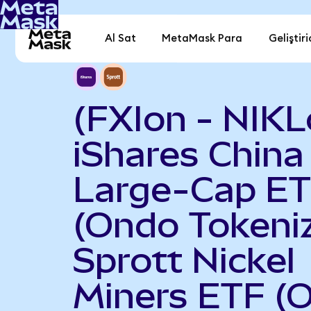
Al Sat
MetaMask Para
Geliştiri
(FXIon - NIKL
iShares China
Large-Cap E
(Ondo Tokeniz
Sprott Nickel
Miners ETF (