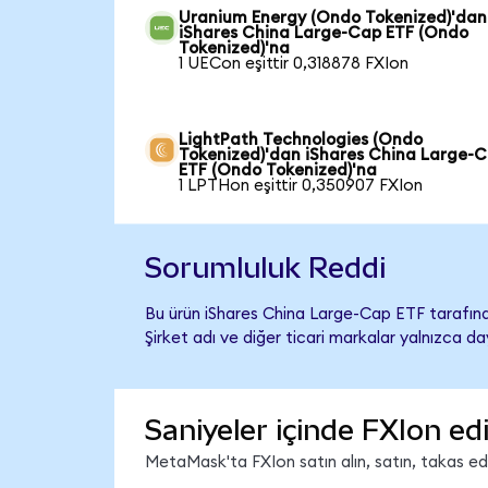
Uranium Energy (Ondo Tokenized)'dan
iShares China Large-Cap ETF (Ondo
Tokenized)'na
1 UECon eşittir 0,318878 FXIon
LightPath Technologies (Ondo
Tokenized)'dan iShares China Large-
ETF (Ondo Tokenized)'na
1 LPTHon eşittir 0,350907 FXIon
Sorumluluk Reddi
Bu ürün iShares China Large-Cap ETF tarafınd
Şirket adı ve diğer ticari markalar yalnızca d
Saniyeler içinde FXIon ed
MetaMask'ta FXIon satın alın, satın, takas edin