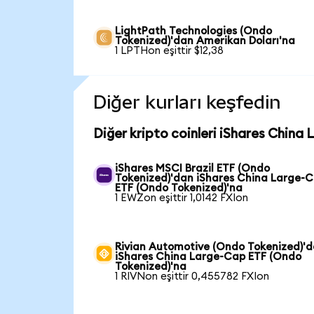
LightPath Technologies (Ondo
Tokenized)'dan Amerikan Doları'na
1 LPTHon eşittir $12,38
Diğer kurları keşfedin
Diğer kripto coinleri iShares China
iShares MSCI Brazil ETF (Ondo
Tokenized)'dan iShares China Large-
ETF (Ondo Tokenized)'na
1 EWZon eşittir 1,0142 FXIon
Rivian Automotive (Ondo Tokenized)'
iShares China Large-Cap ETF (Ondo
Tokenized)'na
1 RIVNon eşittir 0,455782 FXIon