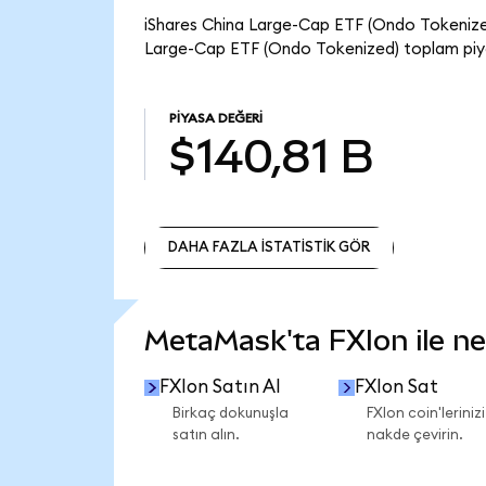
iShares China Large-Cap ETF (Ondo Tokenized)
Large-Cap ETF (Ondo Tokenized) toplam piyas
PIYASA DEĞERI
$140,81 B
DAHA FAZLA İSTATİSTİK GÖR
DAHA FAZLA İSTATİSTİK GÖR
MetaMask'ta FXIon ile nel
FXIon Satın Al
FXIon Sat
Birkaç dokunuşla
FXIon coin'lerinizi
satın alın.
nakde çevirin.