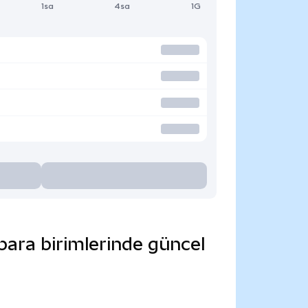
1sa
4sa
1G
para birimlerinde güncel