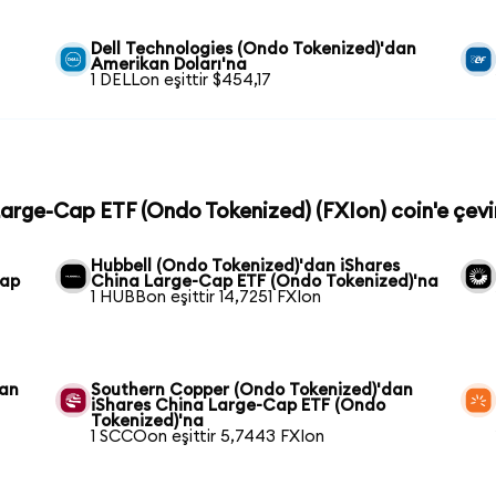
Dell Technologies (Ondo Tokenized)'dan
Amerikan Doları'na
1 DELLon eşittir $454,17
 Large-Cap ETF (Ondo Tokenized) (FXIon) coin'e çevi
Hubbell (Ondo Tokenized)'dan iShares
Cap
China Large-Cap ETF (Ondo Tokenized)'na
1 HUBBon eşittir 14,7251 FXIon
dan
Southern Copper (Ondo Tokenized)'dan
iShares China Large-Cap ETF (Ondo
Tokenized)'na
1 SCCOon eşittir 5,7443 FXIon