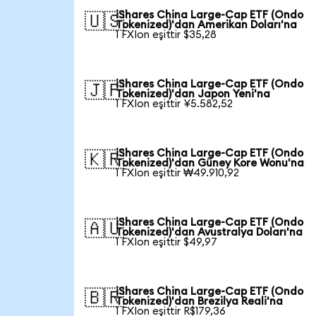
iShares China Large-Cap ETF (Ondo
🇺🇸
Tokenized)'dan Amerikan Doları'na
1 FXIon eşittir $35,28
iShares China Large-Cap ETF (Ondo
🇯🇵
Tokenized)'dan Japon Yeni'na
1 FXIon eşittir ¥5.582,52
iShares China Large-Cap ETF (Ondo
🇰🇷
Tokenized)'dan Güney Kore Wonu'na
1 FXIon eşittir ₩49.910,92
iShares China Large-Cap ETF (Ondo
🇦🇺
Tokenized)'dan Avustralya Doları'na
1 FXIon eşittir $49,97
iShares China Large-Cap ETF (Ondo
🇧🇷
Tokenized)'dan Brezilya Reali'na
1 FXIon eşittir R$179,36