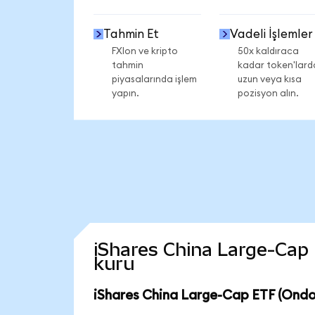
Tahmin Et
Vadeli İşlemler
FXIon ve kripto
50x kaldıraca
tahmin
kadar token'lard
piyasalarında işlem
uzun veya kısa
yapın.
pozisyon alın.
iShares China Large-Cap E
kuru
iShares China Large-Cap ETF (Ondo