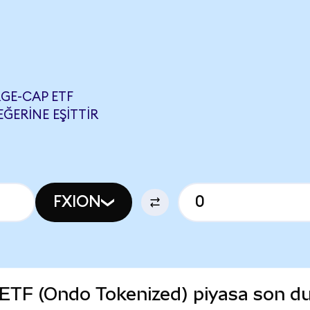
RGE-CAP ETF
EĞERINE EŞITTIR
FXION
 ETF (Ondo Tokenized) piyasa son 