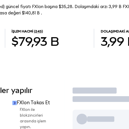
 güncel fiyatı FXIon başına $35,28. Dolaşımdaki arzı 3,99 B FXI
a değeri $140,81 B .
İŞLEM HACMI
(24S)
DOLAŞIMDAKI A
$79,93 B
3,99
er yapılır
İşlem Yap
FXIon Takas Et
FXIon ile
blokzincirleri
arasında işlem
yapın.