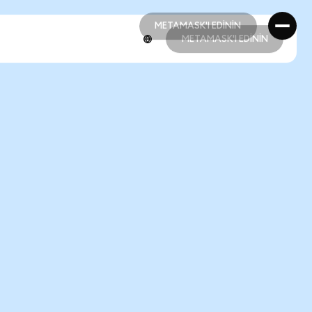
METAMASK'I EDİNİN
METAMASK'I EDİNİN
METAMASK'I EDİNİN
METAMASK'I EDİNİN