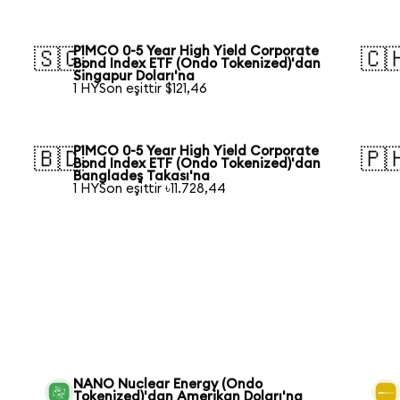
PIMCO 0-5 Year High Yield Corporate
🇸🇬
🇨
Bond Index ETF (Ondo Tokenized)'dan
Singapur Doları'na
1 HYSon eşittir $121,46
PIMCO 0-5 Year High Yield Corporate
🇧🇩
🇵
Bond Index ETF (Ondo Tokenized)'dan
Bangladeş Takası'na
1 HYSon eşittir ৳11.728,44
NANO Nuclear Energy (Ondo
Tokenized)'dan Amerikan Doları'na