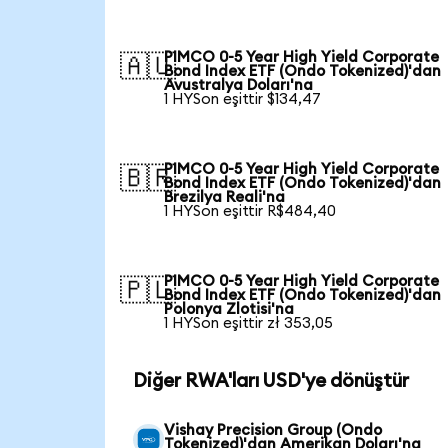
PIMCO 0-5 Year High Yield Corporate
🇦🇺
Bond Index ETF (Ondo Tokenized)'dan
Avustralya Doları'na
1 HYSon eşittir $134,47
PIMCO 0-5 Year High Yield Corporate
🇧🇷
Bond Index ETF (Ondo Tokenized)'dan
Brezilya Reali'na
1 HYSon eşittir R$484,40
PIMCO 0-5 Year High Yield Corporate
🇵🇱
Bond Index ETF (Ondo Tokenized)'dan
Polonya Zlotisi'na
1 HYSon eşittir zł 353,05
Diğer RWA'ları USD'ye dönüştür
Vishay Precision Group (Ondo
Tokenized)'dan Amerikan Doları'na