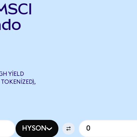
MSCI
ndo
GH YIELD
TOKENIZED),
HYSON