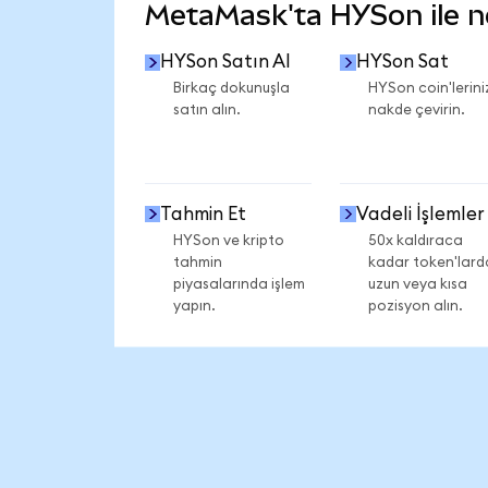
MetaMask'ta HYSon ile nel
HYSon Satın Al
HYSon Sat
Birkaç dokunuşla
HYSon coin'lerini
satın alın.
nakde çevirin.
Tahmin Et
Vadeli İşlemler
HYSon ve kripto
50x kaldıraca
tahmin
kadar token'lard
piyasalarında işlem
uzun veya kısa
yapın.
pozisyon alın.