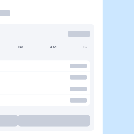
1sa
4sa
1G