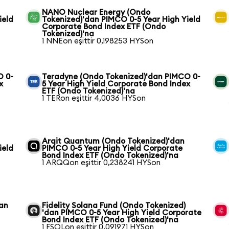
NANO Nuclear Energy (Ondo
ield
Tokenized)'dan PIMCO 0-5 Year High Yield
Corporate Bond Index ETF (Ondo
Tokenized)'na
1 NNEon eşittir 0,198253 HYSon
O 0-
Teradyne (Ondo Tokenized)'dan PIMCO 0-
x
5 Year High Yield Corporate Bond Index
ETF (Ondo Tokenized)'na
1 TERon eşittir 4,0036 HYSon
Arqit Quantum (Ondo Tokenized)'dan
ield
PIMCO 0-5 Year High Yield Corporate
Bond Index ETF (Ondo Tokenized)'na
1 ARQQon eşittir 0,238241 HYSon
dan
Fidelity Solana Fund (Ondo Tokenized)
'dan PIMCO 0-5 Year High Yield Corporate
Bond Index ETF (Ondo Tokenized)'na
1 FSOLon eşittir 0,091971 HYSon