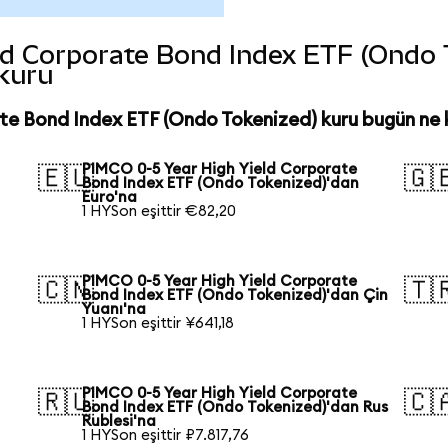
d Corporate Bond Index ETF (Ondo Tok
 kuru
te Bond Index ETF (Ondo Tokenized) kuru bugün ne
PIMCO 0-5 Year High Yield Corporate
🇪🇺
🇬
Bond Index ETF (Ondo Tokenized)'dan
Euro'na
1 HYSon eşittir €82,20
PIMCO 0-5 Year High Yield Corporate
🇨🇳
🇹
Bond Index ETF (Ondo Tokenized)'dan Çin
Yuanı'na
1 HYSon eşittir ¥641,18
PIMCO 0-5 Year High Yield Corporate
🇷🇺
🇨
Bond Index ETF (Ondo Tokenized)'dan Rus
Rublesi'na
1 HYSon eşittir ₽7.817,76