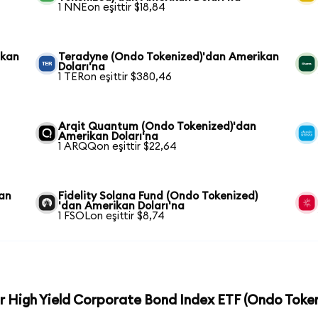
1 NNEon eşittir $18,84
ikan
Teradyne (Ondo Tokenized)'dan Amerikan
Doları'na
1 TERon eşittir $380,46
Arqit Quantum (Ondo Tokenized)'dan
Amerikan Doları'na
1 ARQQon eşittir $22,64
dan
Fidelity Solana Fund (Ondo Tokenized)
'dan Amerikan Doları'na
1 FSOLon eşittir $8,74
r High Yield Corporate Bond Index ETF (Ondo Token