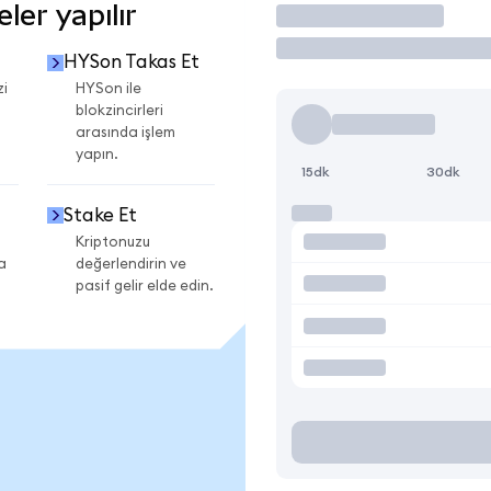
er yapılır
İşlem Yap
HYSon Takas Et
zi
HYSon ile
blokzincirleri
arasında işlem
yapın.
15dk
30dk
Stake Et
Kriptonuzu
a
değerlendirin ve
pasif gelir elde edin.