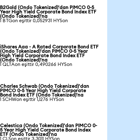
B2Gold (Ondo Tokenized)'dan PIMCO 0-5
Year High Yield Corporate Bond Index ETF
(Ondo Tokenized)'na
1 BTGon eşittir 0,052931 HYSon
iShares Aaa - A Rated Corporate Bond ETF
(Ondo Tokenized)'dan PIMCO 0-5 Year
High Yield Corporate Bond Index ETF
(Ondo Tokenized)'na
1 QLTAon eşittir 0,490266 HYSon
Charles Schwab (Ondo Tokenized)'dan
PIMCO 0-5 Year High Yield Corporate
Bond Index ETF (Ondo Tokenized)'na
1 SCHWon eşittir 1,1276 HYSon
Celestica (Ondo Tokenized)'dan PIMCO 0-
5 Year High Yield Corporate Bond Index
ETF (Ondo Tokenized)'na
1 CLSon eşittir 3,3011 HYSon