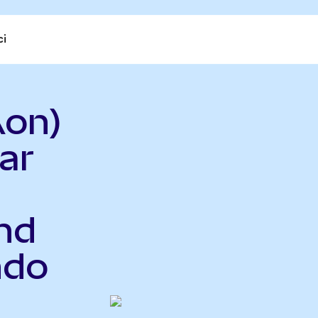
ci
Aon)
ar
nd
ndo