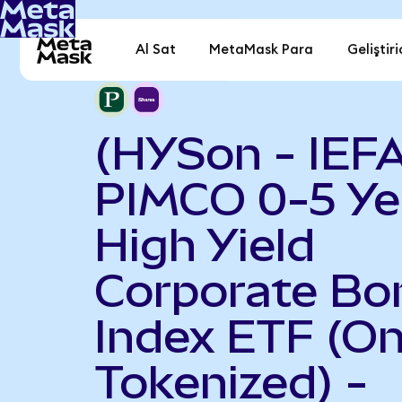
Al Sat
MetaMask Para
Geliştiri
(HYSon - IEF
PIMCO 0-5 Ye
High Yield
Corporate Bo
Index ETF (O
Tokenized) -