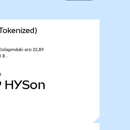
Tokenized)
olaşımdaki arzı 22,89
 B .
Z
9
HYSon