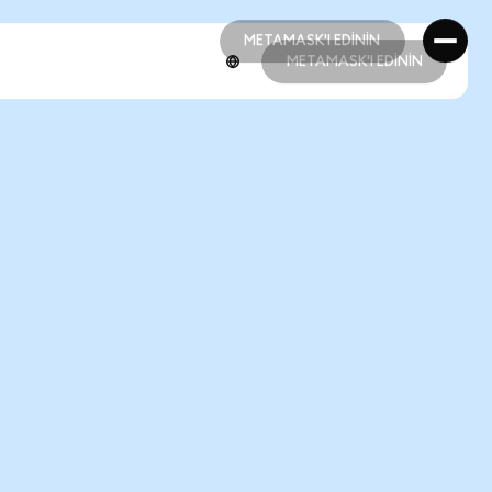
METAMASK'I EDİNİN
METAMASK'I EDİNİN
METAMASK'I EDİNİN
METAMASK'I EDİNİN