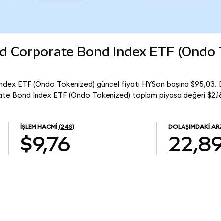
ld Corporate Bond Index ETF (Ondo 
dex ETF (Ondo Tokenized) güncel fiyatı HYSon başına $95,03. D
te Bond Index ETF (Ondo Tokenized) toplam piyasa değeri $2,18
İŞLEM HACMI
(24S)
DOLAŞIMDAKI AR
$9,76
22,8