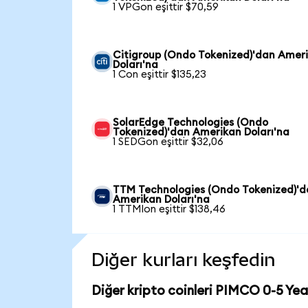
1 VPGon eşittir $70,59
Citigroup (Ondo Tokenized)'dan Amer
Doları'na
1 Con eşittir $135,23
SolarEdge Technologies (Ondo
Tokenized)'dan Amerikan Doları'na
1 SEDGon eşittir $32,06
TTM Technologies (Ondo Tokenized)'
Amerikan Doları'na
1 TTMIon eşittir $138,46
Diğer kurları keşfedin
Diğer kripto coinleri PIMCO 0-5 Yea