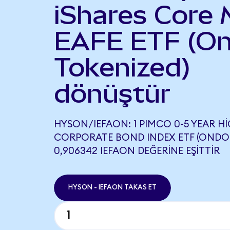
iShares Core 
EAFE ETF (O
Tokenized)
dönüştür
HYSON/IEFAON: 1 PIMCO 0-5 YEAR HI
CORPORATE BOND INDEX ETF (ONDO 
0,906342 IEFAON DEĞERINE EŞITTIR
HYSON - IEFAON TAKAS ET