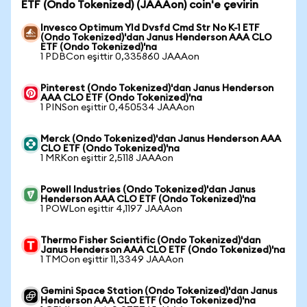
ETF (Ondo Tokenized) (JAAAon) coin'e çevirin
Invesco Optimum Yld Dvsfd Cmd Str No K-1 ETF
(Ondo Tokenized)'dan Janus Henderson AAA CLO
ETF (Ondo Tokenized)'na
1 PDBCon eşittir 0,335860 JAAAon
Pinterest (Ondo Tokenized)'dan Janus Henderson
AAA CLO ETF (Ondo Tokenized)'na
1 PINSon eşittir 0,450534 JAAAon
Merck (Ondo Tokenized)'dan Janus Henderson AAA
CLO ETF (Ondo Tokenized)'na
1 MRKon eşittir 2,5118 JAAAon
Powell Industries (Ondo Tokenized)'dan Janus
Henderson AAA CLO ETF (Ondo Tokenized)'na
1 POWLon eşittir 4,1197 JAAAon
Thermo Fisher Scientific (Ondo Tokenized)'dan
Janus Henderson AAA CLO ETF (Ondo Tokenized)'na
1 TMOon eşittir 11,3349 JAAAon
Gemini Space Station (Ondo Tokenized)'dan Janus
Henderson AAA CLO ETF (Ondo Tokenized)'na