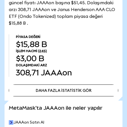
güncel fiyatı JAAAon başına $51,45. Dolaşımdaki
arzı 308,71 JAAAon ve Janus Henderson AAA CLO
ETF (Ondo Tokenized) toplam piyasa değeri
$15,88 B .
PIYASA DEĞERI
$15,88 B
İŞLEM HACMI
(24S)
$3,00 B
DOLAŞIMDAKI ARZ
308,71
JAAAon
DAHA FAZLA İSTATİSTİK GÖR
DAHA FAZLA İSTATİSTİK GÖR
MetaMask'ta JAAAon ile neler yapılır
JAAAon Satın Al