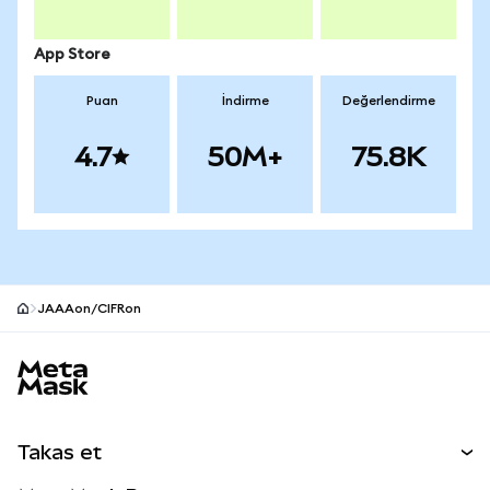
App Store
Puan
İndirme
Değerlendirme
4.7
50M+
75.8K
JAAAon/CIFRon
MetaMask site alt bilgisi
Takas et
Takas İşlemleri