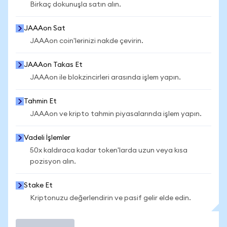
Birkaç dokunuşla satın alın.
JAAAon Sat
JAAAon coin'lerinizi nakde çevirin.
JAAAon Takas Et
JAAAon ile blokzincirleri arasında işlem yapın.
Tahmin Et
JAAAon ve kripto tahmin piyasalarında işlem yapın.
Vadeli İşlemler
50x kaldıraca kadar token'larda uzun veya kısa
pozisyon alın.
Stake Et
Kriptonuzu değerlendirin ve pasif gelir elde edin.
İşlem Yap