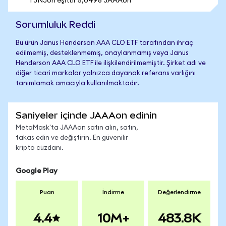
1 JNJon eşittir 5,0498 JAAAon
Sorumluluk Reddi
Bu ürün Janus Henderson AAA CLO ETF tarafından ihraç
edilmemiş, desteklenmemiş, onaylanmamış veya Janus
Henderson AAA CLO ETF ile ilişkilendirilmemiştir. Şirket adı ve
diğer ticari markalar yalnızca dayanak referans varlığını
tanımlamak amacıyla kullanılmaktadır.
Saniyeler içinde JAAAon edinin
MetaMask'ta JAAAon satın alın, satın,
takas edin ve değiştirin. En güvenilir
kripto cüzdanı.
Google Play
Puan
İndirme
Değerlendirme
4.4
10M+
483.8K