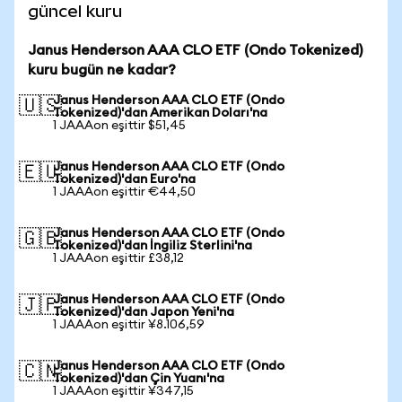
güncel kuru
Janus Henderson AAA CLO ETF (Ondo Tokenized)
kuru bugün ne kadar?
Janus Henderson AAA CLO ETF (Ondo
🇺🇸
Tokenized)'dan Amerikan Doları'na
1 JAAAon eşittir $51,45
Janus Henderson AAA CLO ETF (Ondo
🇪🇺
Tokenized)'dan Euro'na
1 JAAAon eşittir €44,50
Janus Henderson AAA CLO ETF (Ondo
🇬🇧
Tokenized)'dan İngiliz Sterlini'na
1 JAAAon eşittir £38,12
Janus Henderson AAA CLO ETF (Ondo
🇯🇵
Tokenized)'dan Japon Yeni'na
1 JAAAon eşittir ¥8.106,59
Janus Henderson AAA CLO ETF (Ondo
🇨🇳
Tokenized)'dan Çin Yuanı'na
1 JAAAon eşittir ¥347,15