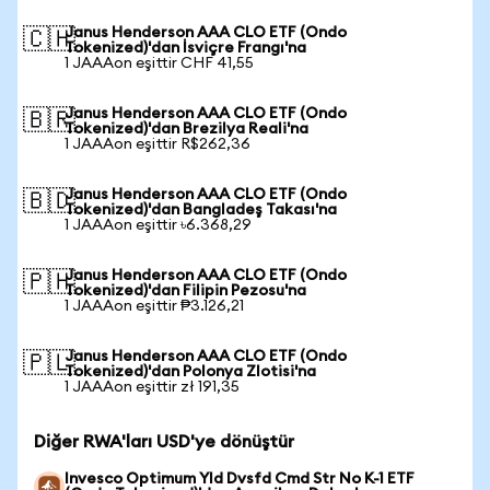
Janus Henderson AAA CLO ETF (Ondo
🇨🇭
Tokenized)'dan İsviçre Frangı'na
1 JAAAon eşittir CHF 41,55
Janus Henderson AAA CLO ETF (Ondo
🇧🇷
Tokenized)'dan Brezilya Reali'na
1 JAAAon eşittir R$262,36
Janus Henderson AAA CLO ETF (Ondo
🇧🇩
Tokenized)'dan Bangladeş Takası'na
1 JAAAon eşittir ৳6.368,29
Janus Henderson AAA CLO ETF (Ondo
🇵🇭
Tokenized)'dan Filipin Pezosu'na
1 JAAAon eşittir ₱3.126,21
Janus Henderson AAA CLO ETF (Ondo
🇵🇱
Tokenized)'dan Polonya Zlotisi'na
1 JAAAon eşittir zł 191,35
Diğer RWA'ları USD'ye dönüştür
Invesco Optimum Yld Dvsfd Cmd Str No K-1 ETF