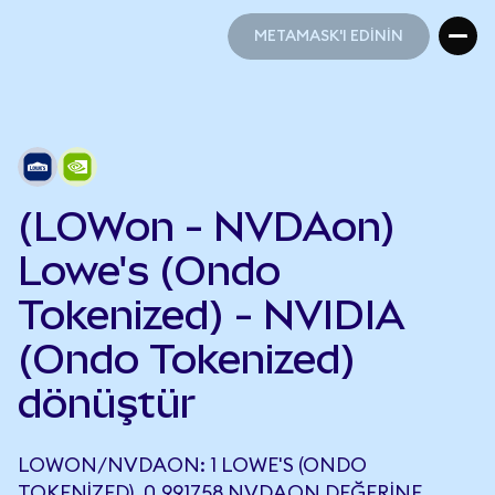
METAMASK'I EDİNİN
METAMASK'I EDİNİN
(LOWon - NVDAon)
Lowe's (Ondo
Tokenized) - NVIDIA
(Ondo Tokenized)
dönüştür
LOWON/NVDAON: 1 LOWE'S (ONDO
TOKENIZED), 0,991758 NVDAON DEĞERINE