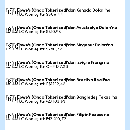
Lowe's (Ondo Tokenized)'dan Kanada Doları'na
🇨🇦
1 LOWon eşittir $306,44
Lowe's (Ondo Tokenized)'dan Avustralya Doları'na
🇦🇺
1 LOWon eşittir $310,95
Lowe's (Ondo Tokenized)'dan Singapur Doları'na
🇸🇬
1 LOWon eşittir $280,77
Lowe's (Ondo Tokenized)'dan İsviçre Frangı'na
🇨🇭
1 LOWon eşittir CHF 177,33
Lowe's (Ondo Tokenized)'dan Brezilya Reali'na
🇧🇷
1 LOWon eşittir R$1.122,42
Lowe's (Ondo Tokenized)'dan Bangladeş Takası'na
🇧🇩
1 LOWon eşittir ৳27.103,53
Lowe's (Ondo Tokenized)'dan Filipin Pezosu'na
🇵🇭
1 LOWon eşittir ₱13.310,73