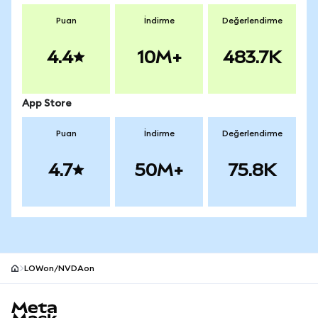
Puan
İndirme
Değerlendirme
4.4
10M+
483.7K
App Store
Puan
İndirme
Değerlendirme
4.7
50M+
75.8K
LOWon/NVDAon
MetaMask site alt bilgisi