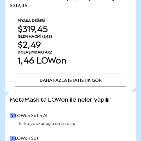
$319,45 .
PIYASA DEĞERI
$319,45
İŞLEM HACMI
(24S)
$2,49
DOLAŞIMDAKI ARZ
1,46
LOWon
DAHA FAZLA İSTATİSTİK GÖR
DAHA FAZLA İSTATİSTİK GÖR
MetaMask'ta LOWon ile neler yapılır
LOWon Satın Al
Birkaç dokunuşla satın alın.
LOWon Sat