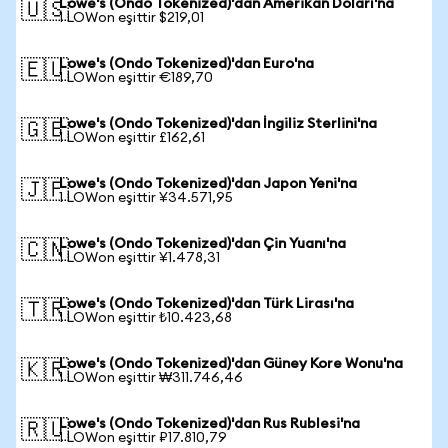
Lowe's (Ondo Tokenized)'dan Amerikan Doları'na
🇺🇸
1 LOWon eşittir $219,01
Lowe's (Ondo Tokenized)'dan Euro'na
🇪🇺
1 LOWon eşittir €189,70
Lowe's (Ondo Tokenized)'dan İngiliz Sterlini'na
🇬🇧
1 LOWon eşittir £162,61
Lowe's (Ondo Tokenized)'dan Japon Yeni'na
🇯🇵
1 LOWon eşittir ¥34.571,95
Lowe's (Ondo Tokenized)'dan Çin Yuanı'na
🇨🇳
1 LOWon eşittir ¥1.478,31
Lowe's (Ondo Tokenized)'dan Türk Lirası'na
🇹🇷
1 LOWon eşittir ₺10.423,68
Lowe's (Ondo Tokenized)'dan Güney Kore Wonu'na
🇰🇷
1 LOWon eşittir ₩311.746,46
Lowe's (Ondo Tokenized)'dan Rus Rublesi'na
🇷🇺
1 LOWon eşittir ₽17.810,79