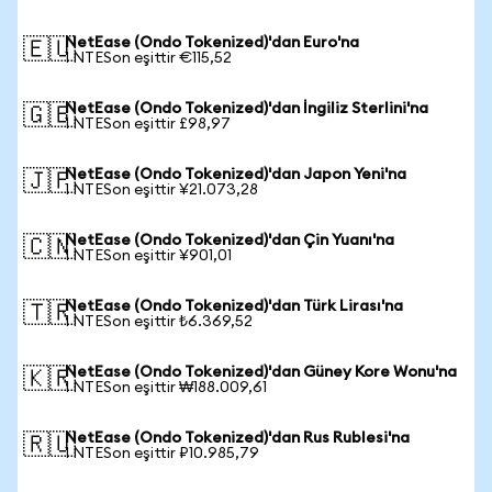
NetEase (Ondo Tokenized)'dan Euro'na
🇪🇺
1 NTESon eşittir €115,52
NetEase (Ondo Tokenized)'dan İngiliz Sterlini'na
🇬🇧
1 NTESon eşittir £98,97
NetEase (Ondo Tokenized)'dan Japon Yeni'na
🇯🇵
1 NTESon eşittir ¥21.073,28
NetEase (Ondo Tokenized)'dan Çin Yuanı'na
🇨🇳
1 NTESon eşittir ¥901,01
NetEase (Ondo Tokenized)'dan Türk Lirası'na
🇹🇷
1 NTESon eşittir ₺6.369,52
NetEase (Ondo Tokenized)'dan Güney Kore Wonu'na
🇰🇷
1 NTESon eşittir ₩188.009,61
NetEase (Ondo Tokenized)'dan Rus Rublesi'na
🇷🇺
1 NTESon eşittir ₽10.985,79