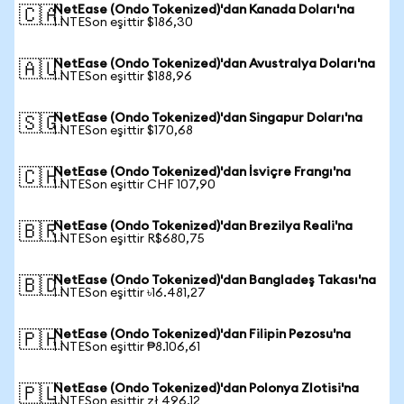
NetEase (Ondo Tokenized)'dan Kanada Doları'na
🇨🇦
1 NTESon eşittir $186,30
NetEase (Ondo Tokenized)'dan Avustralya Doları'na
🇦🇺
1 NTESon eşittir $188,96
NetEase (Ondo Tokenized)'dan Singapur Doları'na
🇸🇬
1 NTESon eşittir $170,68
NetEase (Ondo Tokenized)'dan İsviçre Frangı'na
🇨🇭
1 NTESon eşittir CHF 107,90
NetEase (Ondo Tokenized)'dan Brezilya Reali'na
🇧🇷
1 NTESon eşittir R$680,75
NetEase (Ondo Tokenized)'dan Bangladeş Takası'na
🇧🇩
1 NTESon eşittir ৳16.481,27
NetEase (Ondo Tokenized)'dan Filipin Pezosu'na
🇵🇭
1 NTESon eşittir ₱8.106,61
NetEase (Ondo Tokenized)'dan Polonya Zlotisi'na
🇵🇱
1 NTESon eşittir zł 496,12