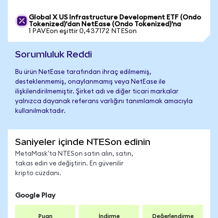
Global X US Infrastructure Development ETF (Ondo
Tokenized)'dan NetEase (Ondo Tokenized)'na
1 PAVEon eşittir 0,437172 NTESon
Sorumluluk Reddi
Bu ürün NetEase tarafından ihraç edilmemiş,
desteklenmemiş, onaylanmamış veya NetEase ile
ilişkilendirilmemiştir. Şirket adı ve diğer ticari markalar
yalnızca dayanak referans varlığını tanımlamak amacıyla
kullanılmaktadır.
Saniyeler içinde NTESon edinin
MetaMask'ta NTESon satın alın, satın,
takas edin ve değiştirin. En güvenilir
kripto cüzdanı.
Google Play
Puan
İndirme
Değerlendirme