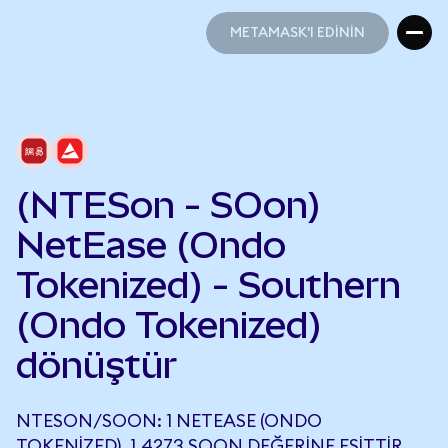
METAMASK'I EDİNİN
METAMASK'I EDİNİN
(NTESon - SOon)
NetEase (Ondo
Tokenized) - Southern
(Ondo Tokenized)
dönüştür
NTESON/SOON: 1 NETEASE (ONDO
TOKENIZED), 1,4273 SOON DEĞERINE EŞITTIR