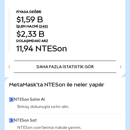
PIYASA DEĞERI
$1,59 B
İŞLEM HACMI
(24S)
$2,33 B
DOLAŞIMDAKI ARZ
11,94
NTESon
DAHA FAZLA İSTATİSTİK GÖR
DAHA FAZLA İSTATİSTİK GÖR
MetaMask'ta NTESon ile neler yapılır
NTESon Satın Al
Birkaç dokunuşla satın alın.
NTESon Sat
NTESon coin'lerinizi nakde çevirin.