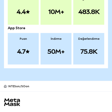
4.4
10M+
483.8K
App Store
Puan
İndirme
Değerlendirme
4.7
50M+
75.8K
NTESon/SOon
MetaMask site alt bilgisi