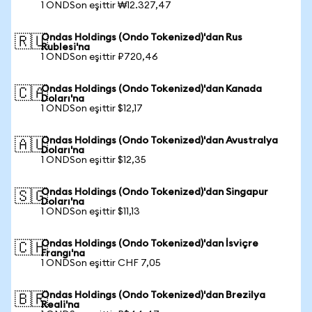
1 ONDSon eşittir ₩12.327,47
Ondas Holdings (Ondo Tokenized)'dan Rus
🇷🇺
Rublesi'na
1 ONDSon eşittir ₽720,46
Ondas Holdings (Ondo Tokenized)'dan Kanada
🇨🇦
Doları'na
1 ONDSon eşittir $12,17
Ondas Holdings (Ondo Tokenized)'dan Avustralya
🇦🇺
Doları'na
1 ONDSon eşittir $12,35
Ondas Holdings (Ondo Tokenized)'dan Singapur
🇸🇬
Doları'na
1 ONDSon eşittir $11,13
Ondas Holdings (Ondo Tokenized)'dan İsviçre
🇨🇭
Frangı'na
1 ONDSon eşittir CHF 7,05
Ondas Holdings (Ondo Tokenized)'dan Brezilya
🇧🇷
Reali'na