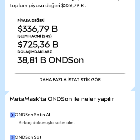
toplam piyasa değeri $336,79 B .
PIYASA DEĞERI
$336,79 B
İŞLEM HACMI
(24S)
$725,36 B
DOLAŞIMDAKI ARZ
38,81 B
ONDSon
DAHA FAZLA İSTATİSTİK GÖR
DAHA FAZLA İSTATİSTİK GÖR
MetaMask'ta ONDSon ile neler yapılır
ONDSon Satın Al
Birkaç dokunuşla satın alın.
ONDSon Sat