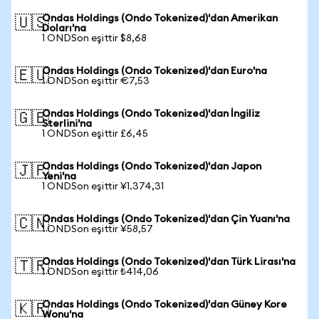
Ondas Holdings (Ondo Tokenized)'dan Amerikan
🇺🇸
Doları'na
1 ONDSon eşittir $8,68
Ondas Holdings (Ondo Tokenized)'dan Euro'na
🇪🇺
1 ONDSon eşittir €7,53
Ondas Holdings (Ondo Tokenized)'dan İngiliz
🇬🇧
Sterlini'na
1 ONDSon eşittir £6,45
Ondas Holdings (Ondo Tokenized)'dan Japon
🇯🇵
Yeni'na
1 ONDSon eşittir ¥1.374,31
Ondas Holdings (Ondo Tokenized)'dan Çin Yuanı'na
🇨🇳
1 ONDSon eşittir ¥58,57
Ondas Holdings (Ondo Tokenized)'dan Türk Lirası'na
🇹🇷
1 ONDSon eşittir ₺414,06
Ondas Holdings (Ondo Tokenized)'dan Güney Kore
🇰🇷
Wonu'na