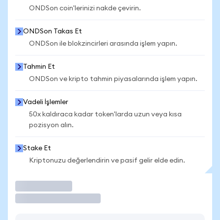
ONDSon coin'lerinizi nakde çevirin.
ONDSon Takas Et
ONDSon ile blokzincirleri arasında işlem yapın.
Tahmin Et
ONDSon ve kripto tahmin piyasalarında işlem yapın.
Vadeli İşlemler
50x kaldıraca kadar token'larda uzun veya kısa
pozisyon alın.
Stake Et
Kriptonuzu değerlendirin ve pasif gelir elde edin.
İşlem Yap