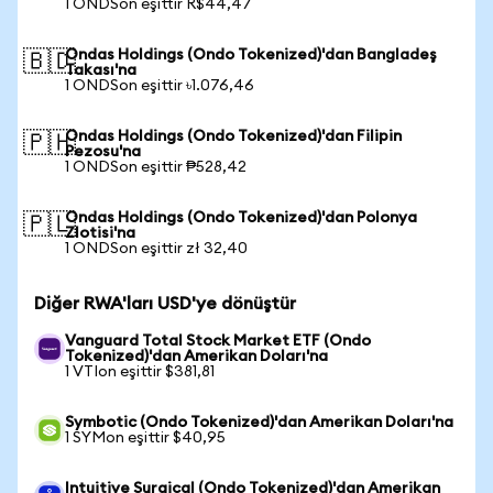
1 ONDSon eşittir R$44,47
Ondas Holdings (Ondo Tokenized)'dan Bangladeş
🇧🇩
Takası'na
1 ONDSon eşittir ৳1.076,46
Ondas Holdings (Ondo Tokenized)'dan Filipin
🇵🇭
Pezosu'na
1 ONDSon eşittir ₱528,42
Ondas Holdings (Ondo Tokenized)'dan Polonya
🇵🇱
Zlotisi'na
1 ONDSon eşittir zł 32,40
Diğer RWA'ları USD'ye dönüştür
Vanguard Total Stock Market ETF (Ondo
Tokenized)'dan Amerikan Doları'na
1 VTIon eşittir $381,81
Symbotic (Ondo Tokenized)'dan Amerikan Doları'na
1 SYMon eşittir $40,95
Intuitive Surgical (Ondo Tokenized)'dan Amerikan