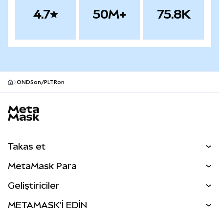
4.7
50M+
75.8K
ONDSon/PLTRon
MetaMask site alt bilgisi
Takas et
Takas İşlemleri
MetaMask Para
Tahmin Et
YENİ
Kripto Al
Geliştiriciler
Perps
YENİ
MetaMask Kart
Dökümantasyon
METAMASK'İ EDİN
RWA'lar
mUSD
YENİ
Kontrol Paneli
İşlem Kalkanı