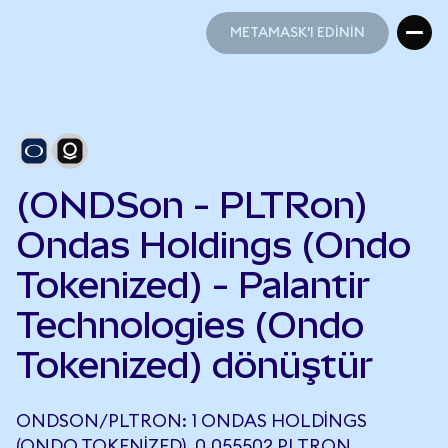
METAMASK'I EDİNİN
METAMASK'I EDİNİN
(ONDSon - PLTRon)
Ondas Holdings (Ondo
Tokenized) - Palantir
Technologies (Ondo
Tokenized) dönüştür
ONDSON/PLTRON: 1 ONDAS HOLDINGS
(ONDO TOKENIZED), 0,055502 PLTRON