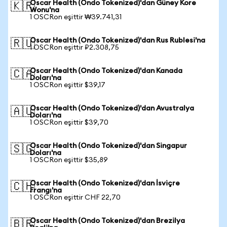
Oscar Health (Ondo Tokenized)'dan Güney Kore
🇰🇷
Wonu'na
1 OSCRon eşittir ₩39.741,31
Oscar Health (Ondo Tokenized)'dan Rus Rublesi'na
🇷🇺
1 OSCRon eşittir ₽2.308,75
Oscar Health (Ondo Tokenized)'dan Kanada
🇨🇦
Doları'na
1 OSCRon eşittir $39,17
Oscar Health (Ondo Tokenized)'dan Avustralya
🇦🇺
Doları'na
1 OSCRon eşittir $39,70
Oscar Health (Ondo Tokenized)'dan Singapur
🇸🇬
Doları'na
1 OSCRon eşittir $35,89
Oscar Health (Ondo Tokenized)'dan İsviçre
🇨🇭
Frangı'na
1 OSCRon eşittir CHF 22,70
Oscar Health (Ondo Tokenized)'dan Brezilya
🇧🇷