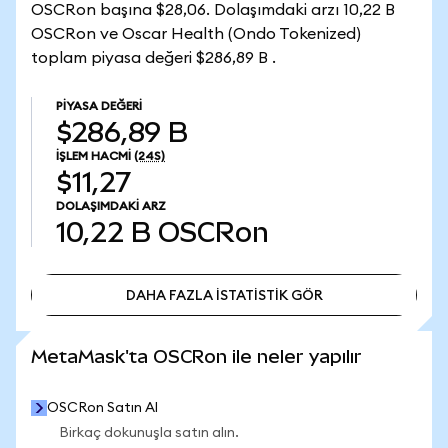
OSCRon başına $28,06. Dolaşımdaki arzı 10,22 B
OSCRon ve Oscar Health (Ondo Tokenized)
toplam piyasa değeri $286,89 B .
PIYASA DEĞERI
$286,89 B
İŞLEM HACMI
(24S)
$11,27
DOLAŞIMDAKI ARZ
10,22 B
OSCRon
DAHA FAZLA İSTATİSTİK GÖR
DAHA FAZLA İSTATİSTİK GÖR
MetaMask'ta OSCRon ile neler yapılır
OSCRon Satın Al
Birkaç dokunuşla satın alın.