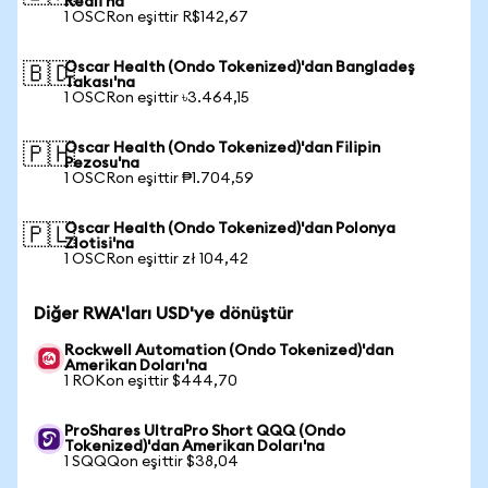
Reali'na
1 OSCRon eşittir R$142,67
Oscar Health (Ondo Tokenized)'dan Bangladeş
🇧🇩
Takası'na
1 OSCRon eşittir ৳3.464,15
Oscar Health (Ondo Tokenized)'dan Filipin
🇵🇭
Pezosu'na
1 OSCRon eşittir ₱1.704,59
Oscar Health (Ondo Tokenized)'dan Polonya
🇵🇱
Zlotisi'na
1 OSCRon eşittir zł 104,42
Diğer RWA'ları USD'ye dönüştür
Rockwell Automation (Ondo Tokenized)'dan
Amerikan Doları'na
1 ROKon eşittir $444,70
ProShares UltraPro Short QQQ (Ondo
Tokenized)'dan Amerikan Doları'na
1 SQQQon eşittir $38,04