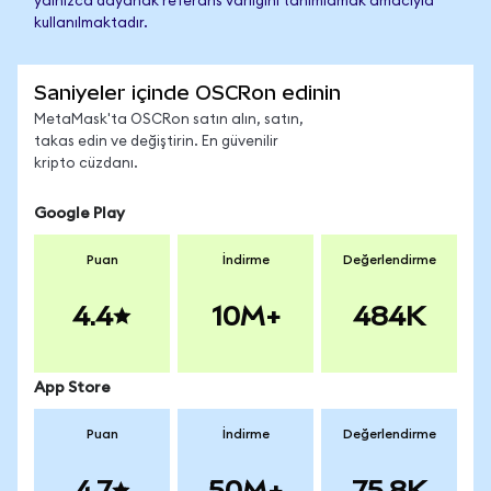
yalnızca dayanak referans varlığını tanımlamak amacıyla
kullanılmaktadır.
Saniyeler içinde OSCRon edinin
MetaMask'ta OSCRon satın alın, satın,
takas edin ve değiştirin. En güvenilir
kripto cüzdanı.
Google Play
Puan
İndirme
Değerlendirme
4.4
10M+
484K
App Store
Puan
İndirme
Değerlendirme
4.7
50M+
75.8K