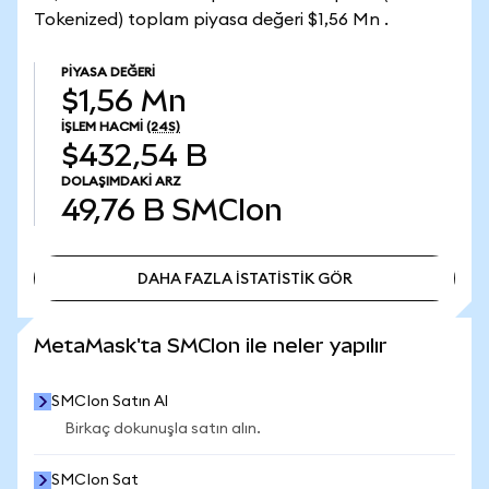
Tokenized) toplam piyasa değeri $1,56 Mn .
PIYASA DEĞERI
$1,56 Mn
İŞLEM HACMI
(24S)
$432,54 B
DOLAŞIMDAKI ARZ
49,76 B
SMCIon
DAHA FAZLA İSTATİSTİK GÖR
DAHA FAZLA İSTATİSTİK GÖR
MetaMask'ta SMCIon ile neler yapılır
SMCIon Satın Al
Birkaç dokunuşla satın alın.
SMCIon Sat