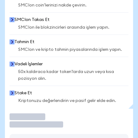
SMCIon coin'lerinizi nakde çevirin.
SMCIon Takas Et
SMCIon ile blokzincirleri arasında işlem yapın.
Tahmin Et
SMCIon ve kripto tahmin piyasalarında işlem yapın.
Vadeli İşlemler
50x kaldıraca kadar token'larda uzun veya kısa
pozisyon alın.
Stake Et
Kriptonuzu değerlendirin ve pasif gelir elde edin.
İşlem Yap