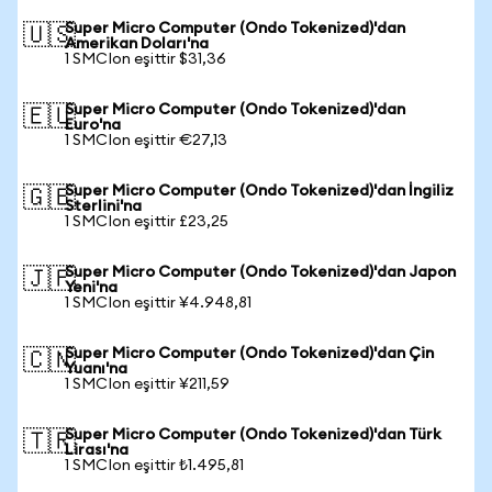
Super Micro Computer (Ondo Tokenized)'dan
🇺🇸
Amerikan Doları'na
1 SMCIon eşittir $31,36
Super Micro Computer (Ondo Tokenized)'dan
🇪🇺
Euro'na
1 SMCIon eşittir €27,13
Super Micro Computer (Ondo Tokenized)'dan İngiliz
🇬🇧
Sterlini'na
1 SMCIon eşittir £23,25
Super Micro Computer (Ondo Tokenized)'dan Japon
🇯🇵
Yeni'na
1 SMCIon eşittir ¥4.948,81
Super Micro Computer (Ondo Tokenized)'dan Çin
🇨🇳
Yuanı'na
1 SMCIon eşittir ¥211,59
Super Micro Computer (Ondo Tokenized)'dan Türk
🇹🇷
Lirası'na
1 SMCIon eşittir ₺1.495,81