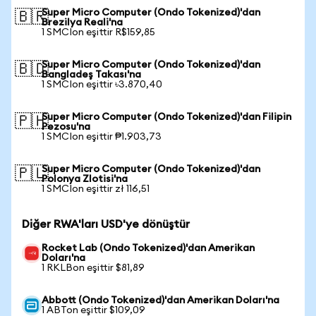
Super Micro Computer (Ondo Tokenized)'dan
🇧🇷
Brezilya Reali'na
1 SMCIon eşittir R$159,85
Super Micro Computer (Ondo Tokenized)'dan
🇧🇩
Bangladeş Takası'na
1 SMCIon eşittir ৳3.870,40
Super Micro Computer (Ondo Tokenized)'dan Filipin
🇵🇭
Pezosu'na
1 SMCIon eşittir ₱1.903,73
Super Micro Computer (Ondo Tokenized)'dan
🇵🇱
Polonya Zlotisi'na
1 SMCIon eşittir zł 116,51
Diğer RWA'ları USD'ye dönüştür
Rocket Lab (Ondo Tokenized)'dan Amerikan
Doları'na
1 RKLBon eşittir $81,89
Abbott (Ondo Tokenized)'dan Amerikan Doları'na
1 ABTon eşittir $109,09