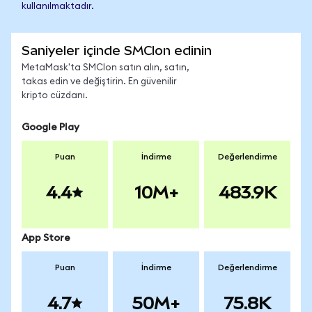
kullanılmaktadır.
Saniyeler içinde SMCIon edinin
MetaMask'ta SMCIon satın alın, satın,
takas edin ve değiştirin. En güvenilir
kripto cüzdanı.
Google Play
Puan
İndirme
Değerlendirme
4.4
10M+
483.9K
App Store
Puan
İndirme
Değerlendirme
4.7
50M+
75.8K