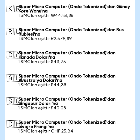
Super Micro Computer (Ondo Tokenized)'dan Güney
🇰🇷
Kore Wonu'na
1 SMCIon eşittir ₩44.151,88
Super Micro Computer (Ondo Tokenized)'dan Rus
🇷🇺
Rublesi'na
1 SMCIon eşittir ₽2.579,89
Super Micro Computer (Ondo Tokenized)'dan
🇨🇦
Kanada Doları'na
1 SMCIon eşittir $43,75
Super Micro Computer (Ondo Tokenized)'dan
🇦🇺
Avustralya Doları'na
1 SMCIon eşittir $44,38
Super Micro Computer (Ondo Tokenized)'dan
🇸🇬
Singapur Doları'na
1 SMCIon eşittir $40,08
Super Micro Computer (Ondo Tokenized)'dan
🇨🇭
İsviçre Frangı'na
1 SMCIon eşittir CHF 25,34