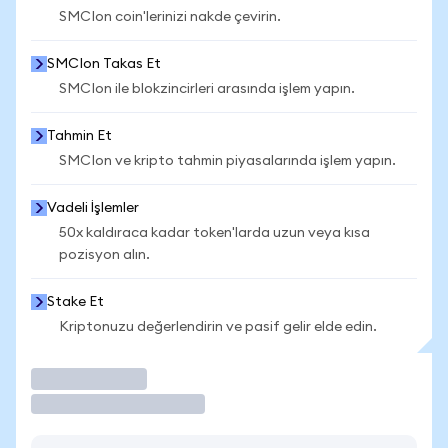
SMCIon coin'lerinizi nakde çevirin.
SMCIon Takas Et
SMCIon ile blokzincirleri arasında işlem yapın.
Tahmin Et
SMCIon ve kripto tahmin piyasalarında işlem yapın.
Vadeli İşlemler
50x kaldıraca kadar token'larda uzun veya kısa
pozisyon alın.
Stake Et
Kriptonuzu değerlendirin ve pasif gelir elde edin.
İşlem Yap