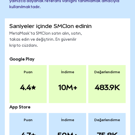
yalnızca dayanak referans varlığını tanımlamak amacıyla
kullanılmaktadır.
Saniyeler içinde SMCIon edinin
MetaMask'ta SMCIon satın alın, satın,
takas edin ve değiştirin. En güvenilir
kripto cüzdanı.
Google Play
Puan
İndirme
Değerlendirme
4.4
10M+
483.9K
App Store
Puan
İndirme
Değerlendirme