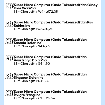
Super Micro Computer (Ondo Tokenized)'dan Güney
🇰🇷
Kore Wonu'na
1 SMCIon eşittir ₩44.672,35
Super Micro Computer (Ondo Tokenized)'dan Rus
🇷🇺
Rublesi'na
1 SMCIon eşittir ₽2.610,30
Super Micro Computer (Ondo Tokenized)'dan
🇨🇦
Kanada Doları'na
1 SMCIon eşittir $44,26
Super Micro Computer (Ondo Tokenized)'dan
🇦🇺
Avustralya Doları'na
1 SMCIon eşittir $44,90
Super Micro Computer (Ondo Tokenized)'dan
🇸🇬
Singapur Doları'na
1 SMCIon eşittir $40,55
Super Micro Computer (Ondo Tokenized)'dan
🇨🇭
İsviçre Frangı'na
1 SMCIon eşittir CHF 25,64