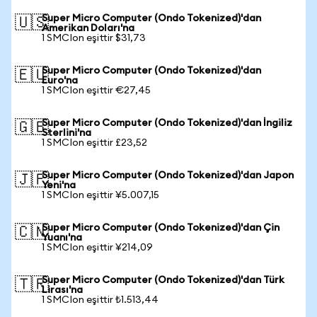
Super Micro Computer (Ondo Tokenized)'dan
🇺🇸
Amerikan Doları'na
1 SMCIon eşittir $31,73
Super Micro Computer (Ondo Tokenized)'dan
🇪🇺
Euro'na
1 SMCIon eşittir €27,45
Super Micro Computer (Ondo Tokenized)'dan İngiliz
🇬🇧
Sterlini'na
1 SMCIon eşittir £23,52
Super Micro Computer (Ondo Tokenized)'dan Japon
🇯🇵
Yeni'na
1 SMCIon eşittir ¥5.007,15
Super Micro Computer (Ondo Tokenized)'dan Çin
🇨🇳
Yuanı'na
1 SMCIon eşittir ¥214,09
Super Micro Computer (Ondo Tokenized)'dan Türk
🇹🇷
Lirası'na
1 SMCIon eşittir ₺1.513,44