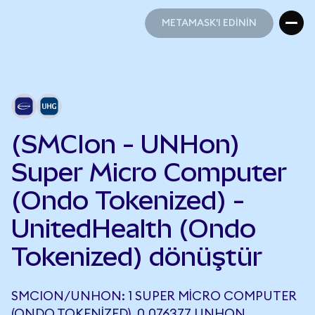
METAMASK'I EDİNİN
METAMASK'I EDİNİN
(SMCIon - UNHon)
Super Micro Computer
(Ondo Tokenized) -
UnitedHealth (Ondo
Tokenized) dönüştür
SMCION/UNHON: 1 SUPER MICRO COMPUTER
(ONDO TOKENIZED), 0,076377 UNHON