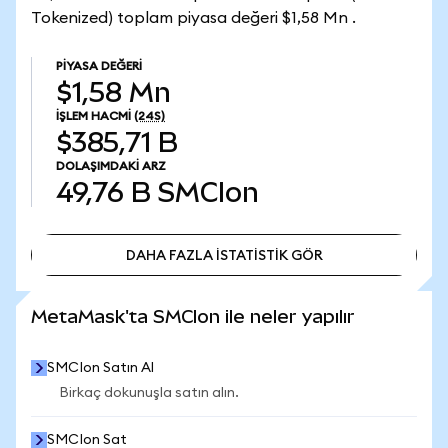
Tokenized) toplam piyasa değeri $1,58 Mn .
PIYASA DEĞERI
$1,58 Mn
İŞLEM HACMI
(24S)
$385,71 B
DOLAŞIMDAKI ARZ
49,76 B
SMCIon
DAHA FAZLA İSTATİSTİK GÖR
DAHA FAZLA İSTATİSTİK GÖR
MetaMask'ta SMCIon ile neler yapılır
SMCIon Satın Al
Birkaç dokunuşla satın alın.
SMCIon Sat