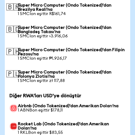
Super Micro Computer (Ondo Tokenized)'dan
🇧🇷
Brezilya Reali'na
1 SMCIon eşittir R$161,74
Super Micro Computer (Ondo Tokenized)'dan
🇧🇩
Bangladeş Takası'na
1 SMCIon eşittir ৳3.916,06
Super Micro Computer (Ondo Tokenized)'dan Filipin
🇵🇭
Pezosu'na
1 SMCIon eşittir ₱1.926,17
Super Micro Computer (Ondo Tokenized)'dan
🇵🇱
Polonya Zlotisi'na
1 SMCIon eşittir zł 117,88
Diğer RWA'ları USD'ye dönüştür
Airbnb (Ondo Tokenized)'dan Amerikan Doları'na
1 ABNBon eşittir $178,11
Rocket Lab (Ondo Tokenized)'dan Amerikan
Doları'na
1 RKLBon eşittir $83,55