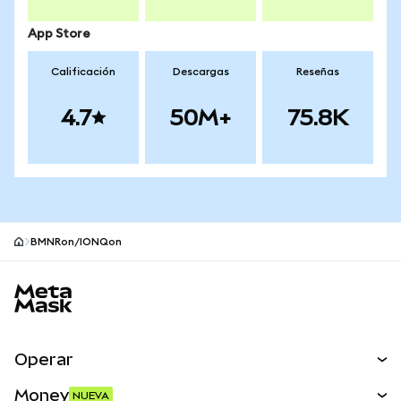
App Store
Calificación
Descargas
Reseñas
4.7
50M+
75.8K
BMNRon/IONQon
Pie de página del sitio MetaMask
Operar
Canjear
Money
NUEVA