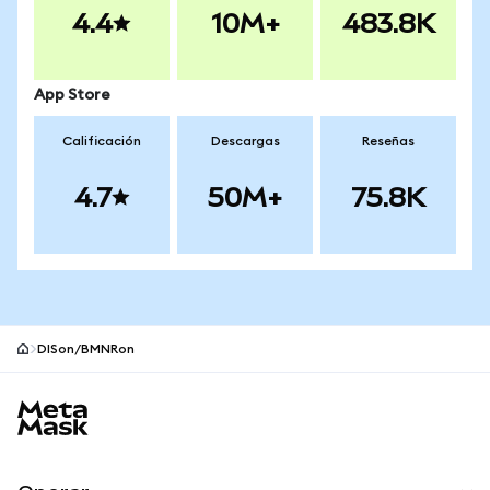
4.4
10M+
483.8K
App Store
Calificación
Descargas
Reseñas
4.7
50M+
75.8K
DISon/BMNRon
Pie de página del sitio MetaMask