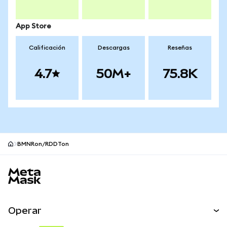
App Store
Calificación
Descargas
Reseñas
4.7
50M+
75.8K
BMNRon/RDDTon
Pie de página del sitio MetaMask
Operar
Canjear