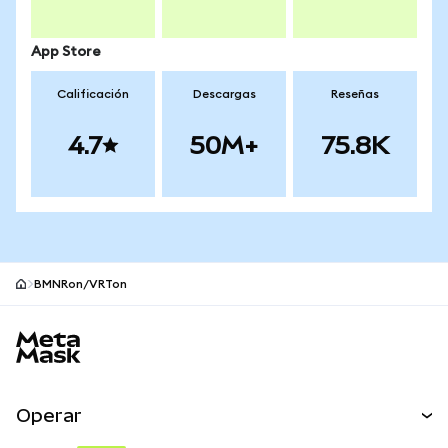
App Store
Calificación
Descargas
Reseñas
4.7
50M+
75.8K
BMNRon/VRTon
Pie de página del sitio MetaMask
Operar
Canjear