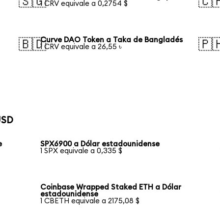
🇸🇬
🇨
1 CRV equivale a 0,2754 $
Curve DAO Token a Taka de Bangladés
🇧🇩
🇵
1 CRV equivale a 26,55 ৳
USD
e
SPX6900 a Dólar estadounidense
1 SPX equivale a 0,335 $
Coinbase Wrapped Staked ETH a Dólar
estadounidense
1 CBETH equivale a 2175,08 $