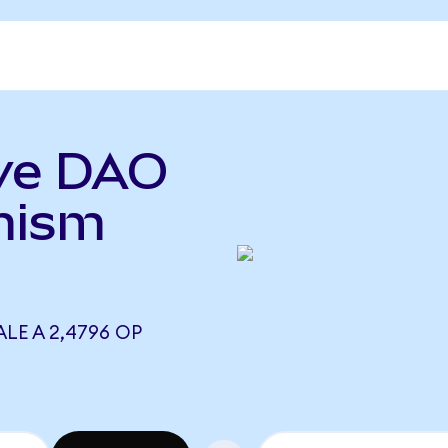
rve DAO
mism
LE A 2,4796 OP