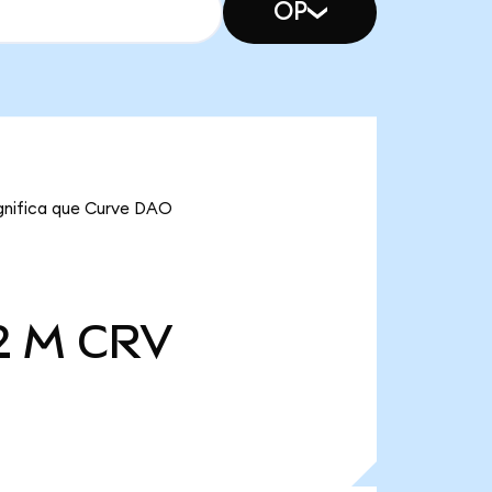
OP
ignifica que Curve DAO
2 M
CRV