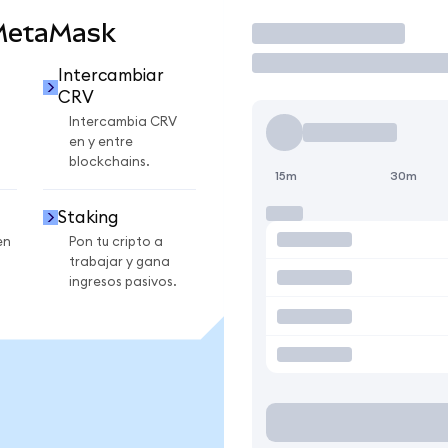
 MetaMask
Operar
Intercambiar
CRV
Intercambia CRV
en y entre
blockchains.
15m
30m
Staking
en
Pon tu cripto a
trabajar y gana
ingresos pasivos.