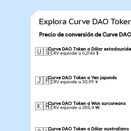
Explora Curve DAO Token
Precio de conversión de Curve DAO
Curve DAO Token a Dólar estadounid
🇺🇸
1 CRV equivale a 0,2146 $
Curve DAO Token a Yen japonés
🇯🇵
1 CRV equivale a 33,99 ¥
Curve DAO Token a Won surcoreano
🇰🇷
1 CRV equivale a 305,4 ₩
Curve DAO Token a Dólar australiano