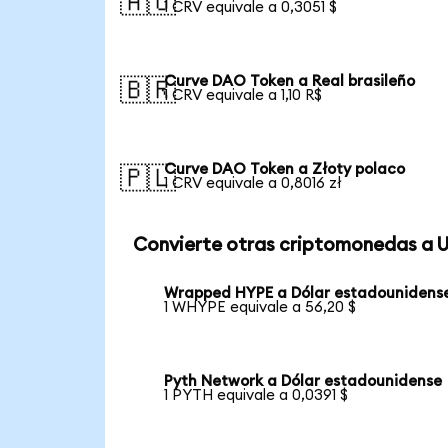
🇦🇺
1 CRV equivale a 0,3051 $
Curve DAO Token a Real brasileño
🇧🇷
1 CRV equivale a 1,10 R$
Curve DAO Token a Złoty polaco
🇵🇱
1 CRV equivale a 0,8016 zł
Convierte otras criptomonedas a 
Wrapped HYPE a Dólar estadounidens
1 WHYPE equivale a 56,20 $
Pyth Network a Dólar estadounidense
1 PYTH equivale a 0,0391 $