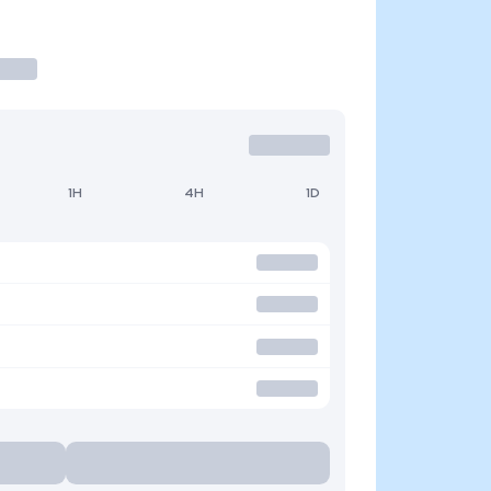
1H
4H
1D