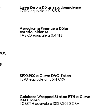
e
LayerZero a Dólar estadounidense
1 ZRO equivale a 0,815 $
Aerodrome Finance a Dólar
estadounidense
1 AERO equivale a 0,441 $
es
s
SPX6900 a Curve DAO Token
1 SPX equivale a 1,5614 CRV
Coinbase Wrapped Staked ETH a Curve
DAO Token
1 CBETH equivale a 10137,3030 CRV