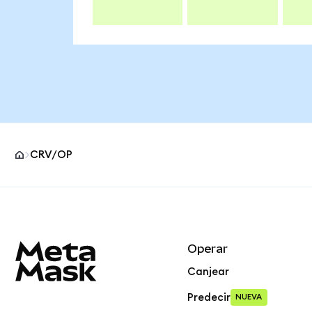
CRV/OP
Pie de página del sitio MetaMask
Operar
Canjear
Predecir
NUEVA