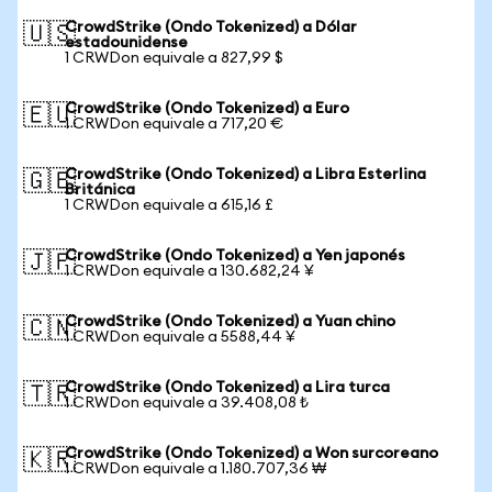
CrowdStrike (Ondo Tokenized) a Dólar
🇺🇸
estadounidense
1 CRWDon equivale a 827,99 $
CrowdStrike (Ondo Tokenized) a Euro
🇪🇺
1 CRWDon equivale a 717,20 €
CrowdStrike (Ondo Tokenized) a Libra Esterlina
🇬🇧
Británica
1 CRWDon equivale a 615,16 £
CrowdStrike (Ondo Tokenized) a Yen japonés
🇯🇵
1 CRWDon equivale a 130.682,24 ¥
CrowdStrike (Ondo Tokenized) a Yuan chino
🇨🇳
1 CRWDon equivale a 5588,44 ¥
CrowdStrike (Ondo Tokenized) a Lira turca
🇹🇷
1 CRWDon equivale a 39.408,08 ₺
CrowdStrike (Ondo Tokenized) a Won surcoreano
🇰🇷
1 CRWDon equivale a 1.180.707,36 ₩