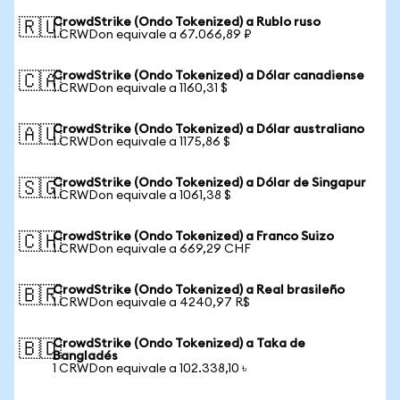
CrowdStrike (Ondo Tokenized) a Rublo ruso
🇷🇺
1 CRWDon equivale a 67.066,89 ₽
CrowdStrike (Ondo Tokenized) a Dólar canadiense
🇨🇦
1 CRWDon equivale a 1160,31 $
CrowdStrike (Ondo Tokenized) a Dólar australiano
🇦🇺
1 CRWDon equivale a 1175,86 $
CrowdStrike (Ondo Tokenized) a Dólar de Singapur
🇸🇬
1 CRWDon equivale a 1061,38 $
CrowdStrike (Ondo Tokenized) a Franco Suizo
🇨🇭
1 CRWDon equivale a 669,29 CHF
CrowdStrike (Ondo Tokenized) a Real brasileño
🇧🇷
1 CRWDon equivale a 4240,97 R$
CrowdStrike (Ondo Tokenized) a Taka de
🇧🇩
Bangladés
1 CRWDon equivale a 102.338,10 ৳