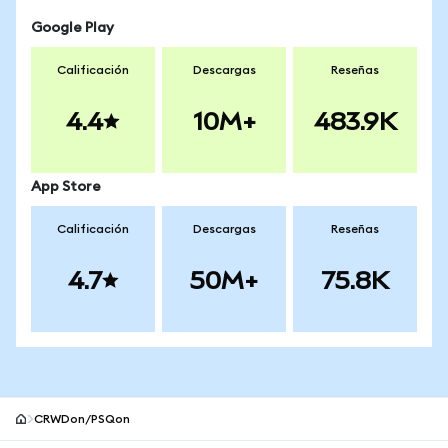
Google Play
Calificación
Descargas
Reseñas
4.4
10M+
483.9K
App Store
Calificación
Descargas
Reseñas
4.7
50M+
75.8K
CRWDon/PSQon
Pie de página del sitio MetaMask