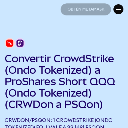
OBTÉN METAMASK
OBTÉN METAMASK
Convertir CrowdStrike
(Ondo Tokenized) a
ProShares Short QQQ
(Ondo Tokenized)
(CRWDon a PSQon)
CRWDON/PSQON: 1 CROWDSTRIKE (ONDO
TOKENIZED) EQUIVALE A 33,1491 PSQON