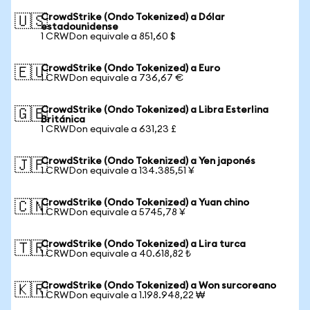
CrowdStrike (Ondo Tokenized) a Dólar
🇺🇸
estadounidense
1 CRWDon equivale a 851,60 $
CrowdStrike (Ondo Tokenized) a Euro
🇪🇺
1 CRWDon equivale a 736,67 €
CrowdStrike (Ondo Tokenized) a Libra Esterlina
🇬🇧
Británica
1 CRWDon equivale a 631,23 £
CrowdStrike (Ondo Tokenized) a Yen japonés
🇯🇵
1 CRWDon equivale a 134.385,51 ¥
CrowdStrike (Ondo Tokenized) a Yuan chino
🇨🇳
1 CRWDon equivale a 5745,78 ¥
CrowdStrike (Ondo Tokenized) a Lira turca
🇹🇷
1 CRWDon equivale a 40.618,82 ₺
CrowdStrike (Ondo Tokenized) a Won surcoreano
🇰🇷
1 CRWDon equivale a 1.198.948,22 ₩