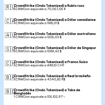
CrowdStrike (Ondo Tokenized) a Rublo ruso
🇷🇺
1 CRWDon equivale a 70.057,05 ₽
CrowdStrike (Ondo Tokenized) a Dólar canadiense
🇨🇦
1 CRWDon equivale a 1188,01 $
CrowdStrike (Ondo Tokenized) a Dólar australiano
🇦🇺
1 CRWDon equivale a 1205,03 $
CrowdStrike (Ondo Tokenized) a Dólar de Singapur
🇸🇬
1 CRWDon equivale a 1088,42 $
CrowdStrike (Ondo Tokenized) a Franco Suizo
🇨🇭
1 CRWDon equivale a 688,10 CHF
CrowdStrike (Ondo Tokenized) a Real brasileño
🇧🇷
1 CRWDon equivale a 4340,82 R$
CrowdStrike (Ondo Tokenized) a Taka de
🇧🇩
Bangladés
1 CRWDon equivale a 105.102,97 ৳