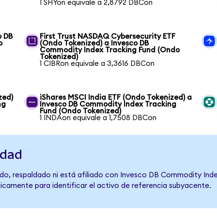
1 SHYon equivale a 2,8792 DBCon
o DB
First Trust NASDAQ Cybersecurity ETF
o
(Ondo Tokenized) a Invesco DB
Commodity Index Tracking Fund (Ondo
Tokenized)
1 CIBRon equivale a 3,3616 DBCon
zed)
iShares MSCI India ETF (Ondo Tokenized) a
ng
Invesco DB Commodity Index Tracking
Fund (Ondo Tokenized)
1 INDAon equivale a 1,7508 DBCon
idad
do, respaldado ni está afiliado con Invesco DB Commodity Inde
únicamente para identificar el activo de referencia subyacente.