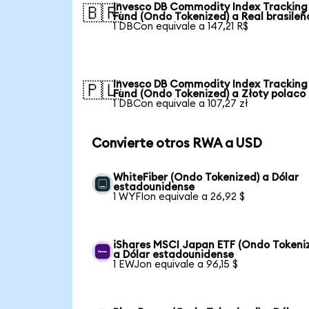
Invesco DB Commodity Index Tracking
🇧🇷
Fund (Ondo Tokenized) a Real brasileñ
1 DBCon equivale a 147,21 R$
Invesco DB Commodity Index Tracking
🇵🇱
Fund (Ondo Tokenized) a Złoty polaco
1 DBCon equivale a 107,27 zł
Convierte otros RWA a USD
WhiteFiber (Ondo Tokenized) a Dólar
estadounidense
1 WYFIon equivale a 26,92 $
iShares MSCI Japan ETF (Ondo Tokeni
a Dólar estadounidense
1 EWJon equivale a 96,15 $