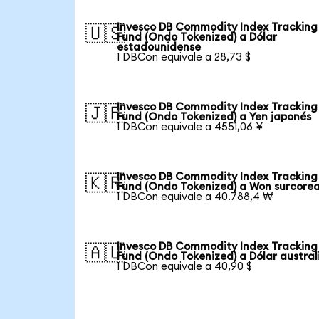
Invesco DB Commodity Index Tracking
🇺🇸
Fund (Ondo Tokenized) a Dólar
estadounidense
1 DBCon equivale a 28,73 $
Invesco DB Commodity Index Tracking
🇯🇵
Fund (Ondo Tokenized) a Yen japonés
1 DBCon equivale a 4551,06 ¥
Invesco DB Commodity Index Tracking
🇰🇷
Fund (Ondo Tokenized) a Won surcore
1 DBCon equivale a 40.788,4 ₩
Invesco DB Commodity Index Tracking
🇦🇺
Fund (Ondo Tokenized) a Dólar austral
1 DBCon equivale a 40,90 $