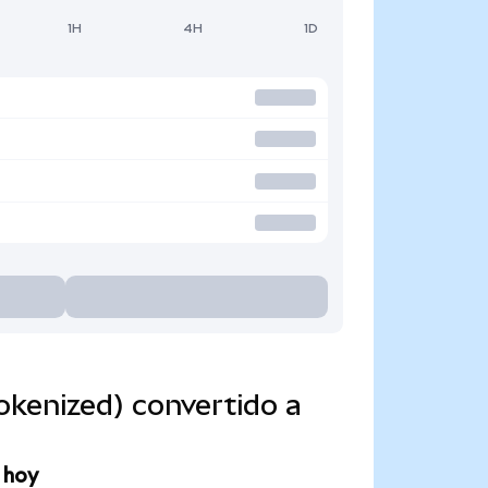
1H
4H
1D
kenized) convertido a
 hoy