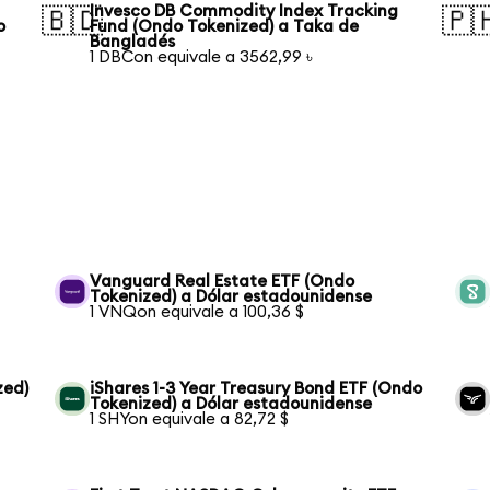
Invesco DB Commodity Index Tracking
🇧🇩
🇵
o
Fund (Ondo Tokenized) a Taka de
Bangladés
1 DBCon equivale a 3562,99 ৳
Vanguard Real Estate ETF (Ondo
Tokenized) a Dólar estadounidense
1 VNQon equivale a 100,36 $
zed)
iShares 1-3 Year Treasury Bond ETF (Ondo
Tokenized) a Dólar estadounidense
1 SHYon equivale a 82,72 $