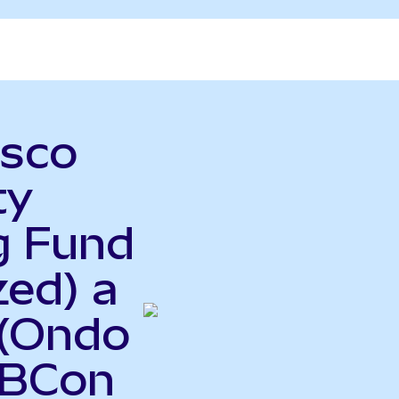
esco
ty
g Fund
zed) a
 (Ondo
DBCon