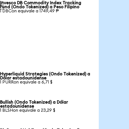
Invesco DB Commodity Index Tracking

Fund (Ondo Tokenized) a Peso Filipino
1 DBCon equivale a 1749,49 ₱
Hyperliquid Strategies (Ondo Tokenized) a
Dólar estadounidense
1 PURRon equivale a 6,71 $
Bullish (Ondo Tokenized) a Dólar
estadounidense
1 BLSHon equivale a 23,29 $