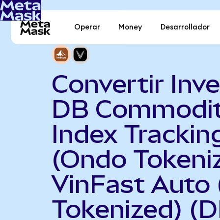
Operar
Money
Desarrollador
Convertir Inv
DB Commodi
Index Trackin
(Ondo Tokeni
VinFast Auto
Tokenized) (