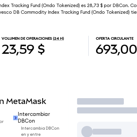
ndex Tracking Fund (Ondo Tokenized) es 28,73 $ por DBCon. Con
Invesco DB Commodity Index Tracking Fund (Ondo Tokenized) tie
VOLUMEN DE OPERACIONES
(24 H)
OFERTA CIRCULANTE
23,59 $
693,0
en MetaMask
Operar
Intercambiar
DBCon
or
Intercambia DBCon
en y entre