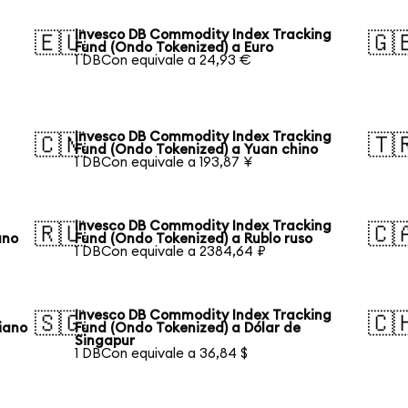
Invesco DB Commodity Index Tracking
🇪🇺
🇬
Fund (Ondo Tokenized) a Euro
1 DBCon equivale a 24,93 €
Invesco DB Commodity Index Tracking
🇨🇳
🇹
Fund (Ondo Tokenized) a Yuan chino
1 DBCon equivale a 193,87 ¥
Invesco DB Commodity Index Tracking
🇷🇺
🇨
ano
Fund (Ondo Tokenized) a Rublo ruso
1 DBCon equivale a 2384,64 ₽
Invesco DB Commodity Index Tracking
🇸🇬
🇨
iano
Fund (Ondo Tokenized) a Dólar de
Singapur
1 DBCon equivale a 36,84 $