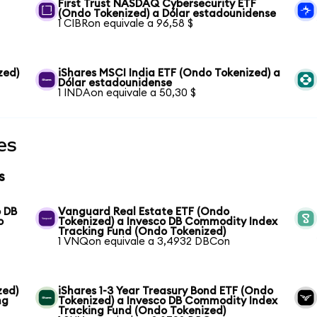
First Trust NASDAQ Cybersecurity ETF
(Ondo Tokenized) a Dólar estadounidense
1 CIBRon equivale a 96,58 $
zed)
iShares MSCI India ETF (Ondo Tokenized) a
Dólar estadounidense
1 INDAon equivale a 50,30 $
es
s
o DB
Vanguard Real Estate ETF (Ondo
o
Tokenized) a Invesco DB Commodity Index
Tracking Fund (Ondo Tokenized)
1 VNQon equivale a 3,4932 DBCon
zed)
iShares 1-3 Year Treasury Bond ETF (Ondo
ng
Tokenized) a Invesco DB Commodity Index
Tracking Fund (Ondo Tokenized)