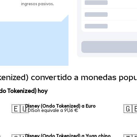
ingresos pasivos.
kenized) convertido a monedas popu
do Tokenized) hoy
Disney (Ondo Tokenized) a Euro
🇪🇺
🇬
1 DISon equivale a 91,16 €
s
Disney (Ondo Tokenized) a Yuan chino