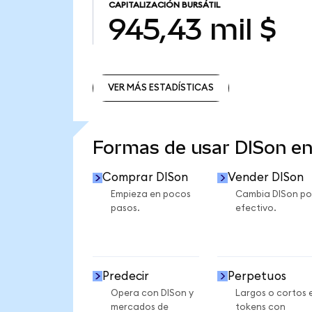
CAPITALIZACIÓN BURSÁTIL
945,43 mil $
VER MÁS ESTADÍSTICAS
VER MÁS ESTADÍSTICAS
Formas de usar DISon e
Comprar DISon
Vender DISon
Empieza en pocos
Cambia DISon po
pasos.
efectivo.
Predecir
Perpetuos
Opera con DISon y
Largos o cortos 
mercados de
tokens con