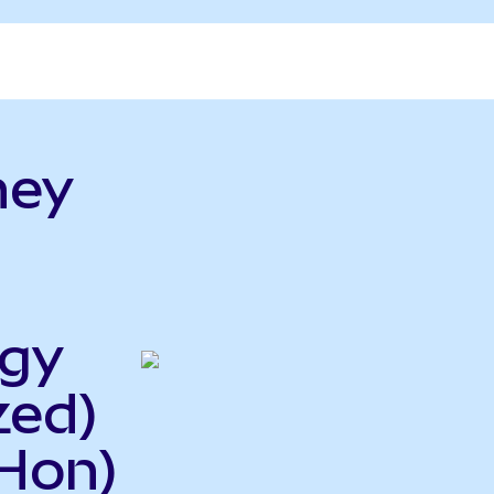
ney
rgy
zed)
Hon)