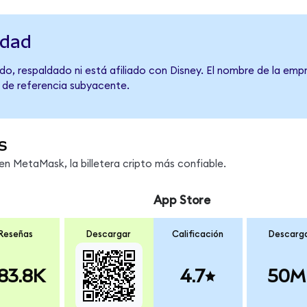
idad
o, respaldado ni está afiliado con Disney. El nombre de la empr
o de referencia subyacente.
s
n MetaMask, la billetera cripto más confiable.
App Store
Reseñas
Descargar
Calificación
Descarg
83.8K
4.7
50M