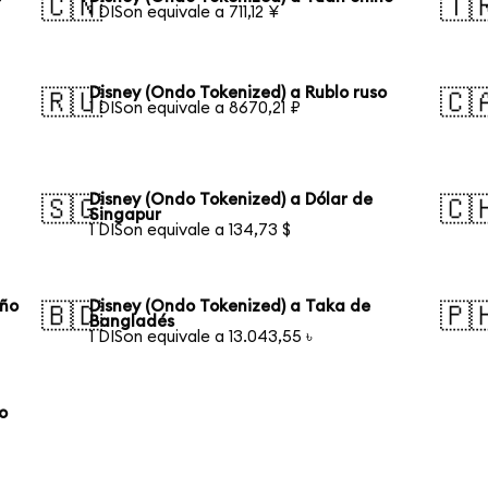
🇨🇳
🇹
1 DISon equivale a 711,12 ¥
Disney (Ondo Tokenized) a Rublo ruso
🇷🇺
🇨
1 DISon equivale a 8670,21 ₽
Disney (Ondo Tokenized) a Dólar de
🇸🇬
🇨
Singapur
1 DISon equivale a 134,73 $
eño
Disney (Ondo Tokenized) a Taka de
🇧🇩
🇵
Bangladés
1 DISon equivale a 13.043,55 ৳
o