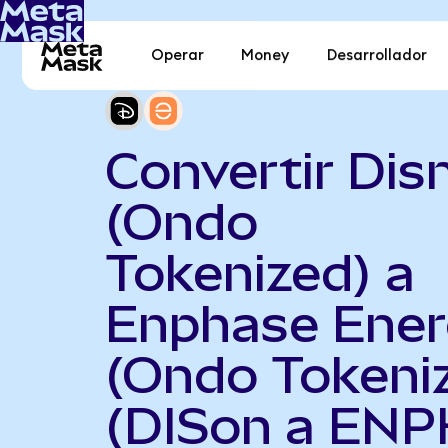
Operar
Money
Desarrollador
Convertir Dis
(Ondo
Tokenized) a
Enphase Ene
(Ondo Tokeni
(DISon a ENP