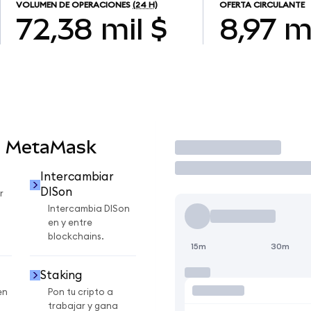
VOLUMEN DE OPERACIONES
(24 H)
OFERTA CIRCULANTE
72,38 mil $
8,97 m
n MetaMask
Operar
Intercambiar
DISon
r
Intercambia DISon
en y entre
blockchains.
15m
30m
Staking
en
Pon tu cripto a
trabajar y gana