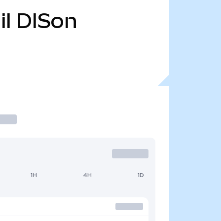
il
DISon
1H
4H
1D