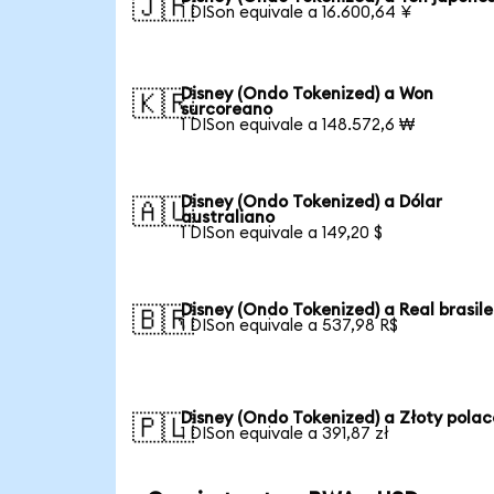
🇯🇵
1 DISon equivale a 16.600,64 ¥
Disney (Ondo Tokenized) a Won
🇰🇷
surcoreano
1 DISon equivale a 148.572,6 ₩
Disney (Ondo Tokenized) a Dólar
🇦🇺
australiano
1 DISon equivale a 149,20 $
Disney (Ondo Tokenized) a Real brasil
🇧🇷
1 DISon equivale a 537,98 R$
Disney (Ondo Tokenized) a Złoty polac
🇵🇱
1 DISon equivale a 391,87 zł