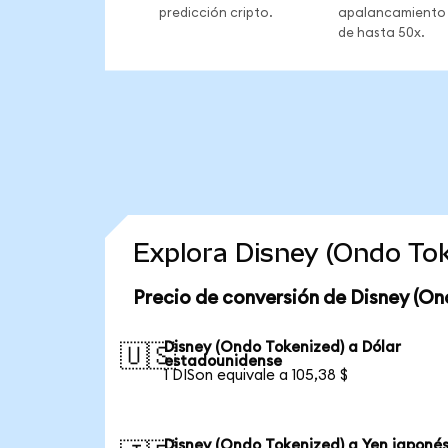
predicción cripto.
apalancamiento
de hasta 50x.
Explora Disney (Ondo To
Precio de conversión de Disney (On
Disney (Ondo Tokenized) a Dólar
🇺🇸
estadounidense
1 DISon equivale a 105,38 $
Disney (Ondo Tokenized) a Yen japoné