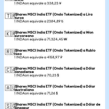
chino
1 INDAon equivale a 338,23 ¥
iShares MSCI India ETF (Ondo Tokenized) a Lira
🇹🇷
turca
1 INDAon equivale a 2384,89 ₺
iShares MSCI India ETF (Ondo Tokenized) a Won
🇰🇷
surcoreano
1 INDAon equivale a 71.324,45 ₩
iShares MSCI India ETF (Ondo Tokenized) a Rublo
🇷🇺
ruso
1 INDAon equivale a 4158,97 ₽
iShares MSCI India ETF (Ondo Tokenized) a Dólar
🇨🇦
canadiense
1 INDAon equivale a 70,23 $
iShares MSCI India ETF (Ondo Tokenized) a Dólar
🇦🇺
australiano
1 INDAon equivale a 71,26 $
iShares MSCI India ETF (Ondo Tokenized) a Dólar de
🇸🇬
Singapur