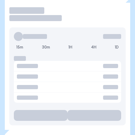
Operar
15m
30m
1H
4H
1D