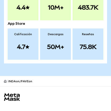
4.4
10M+
483.7K
App Store
Calificación
Descargas
Reseñas
4.7
50M+
75.8K
INDAon/PAVEon
Pie de página del sitio MetaMask