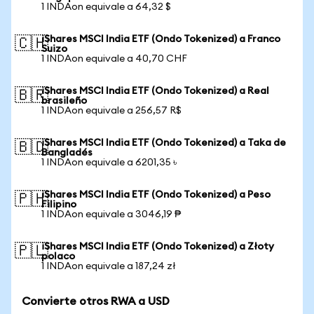
1 INDAon equivale a 64,32 $
iShares MSCI India ETF (Ondo Tokenized) a Franco
🇨🇭
Suizo
1 INDAon equivale a 40,70 CHF
iShares MSCI India ETF (Ondo Tokenized) a Real
🇧🇷
brasileño
1 INDAon equivale a 256,57 R$
iShares MSCI India ETF (Ondo Tokenized) a Taka de
🇧🇩
Bangladés
1 INDAon equivale a 6201,35 ৳
iShares MSCI India ETF (Ondo Tokenized) a Peso
🇵🇭
Filipino
1 INDAon equivale a 3046,19 ₱
iShares MSCI India ETF (Ondo Tokenized) a Złoty
🇵🇱
polaco
1 INDAon equivale a 187,24 zł
Convierte otros RWA a USD