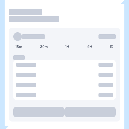
Operar
15m
30m
1H
4H
1D