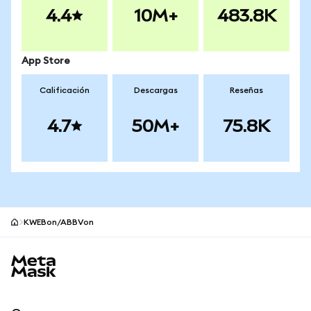
4.4
10M+
483.8K
App Store
Calificación
Descargas
Reseñas
4.7
50M+
75.8K
KWEBon/ABBVon
Pie de página del sitio MetaMask