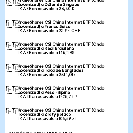
KraneShares CSI China Internet ETF (Ondo
🇸🇬
Tokenized) a Dólar de Singapur
1 KWEBon equivale a 36,30 $
KraneShares CSI China Internet ETF (Ondo
🇨🇭
Tokenized) a Franco Suizo
1 KWEBon equivale a 22,94 CHF
KraneShares CSI China Internet ETF (Ondo
🇧🇷
Tokenized) a Real brasileño
1 KWEBon equivale a 145,11 R$
KraneShares CSI China Internet ETF (Ondo
🇧🇩
Tokenized) a Taka de Bangladés
1 KWEBon equivale a 3514,01 ৳
KraneShares CSI China Internet ETF (Ondo
🇵🇭
Tokenized) a Peso Filipino
1 KWEBon equivale a 1725,78 ₱
KraneShares CSI China Internet ETF (Ondo
🇵🇱
Tokenized) a Złoty polaco
1 KWEBon equivale a 105,59 zł