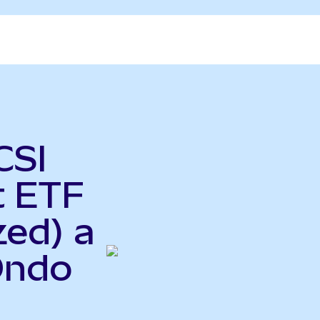
CSI
t ETF
zed) a
Ondo