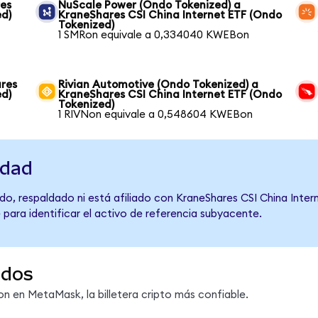
res
NuScale Power (Ondo Tokenized) a
ed)
KraneShares CSI China Internet ETF (Ondo
Tokenized)
1 SMRon equivale a 0,334040 KWEBon
ares
Rivian Automotive (Ondo Tokenized) a
ed)
KraneShares CSI China Internet ETF (Ondo
Tokenized)
1 RIVNon equivale a 0,548604 KWEBon
idad
o, respaldado ni está afiliado con KraneShares CSI China Intern
 para identificar el activo de referencia subyacente.
ndos
 en MetaMask, la billetera cripto más confiable.