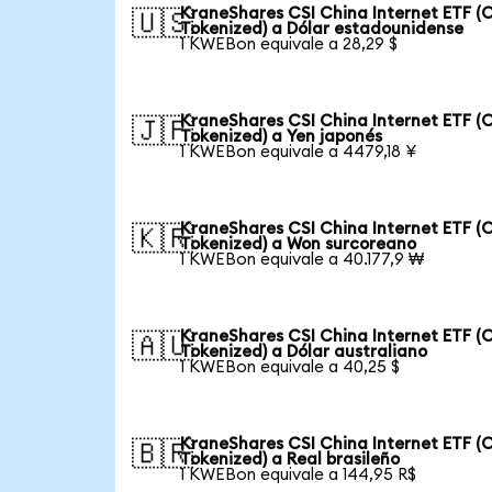
KraneShares CSI China Internet ETF (
🇺🇸
Tokenized) a Dólar estadounidense
1 KWEBon equivale a 28,29 $
KraneShares CSI China Internet ETF (
🇯🇵
Tokenized) a Yen japonés
1 KWEBon equivale a 4479,18 ¥
KraneShares CSI China Internet ETF (
🇰🇷
Tokenized) a Won surcoreano
1 KWEBon equivale a 40.177,9 ₩
KraneShares CSI China Internet ETF (
🇦🇺
Tokenized) a Dólar australiano
1 KWEBon equivale a 40,25 $
KraneShares CSI China Internet ETF (
🇧🇷
Tokenized) a Real brasileño
1 KWEBon equivale a 144,95 R$