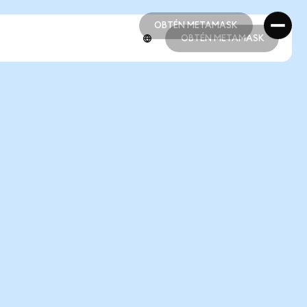
OBTÉN METAMASK
OBTÉN METAMASK
OBTÉN METAMASK
OBTÉN METAMASK