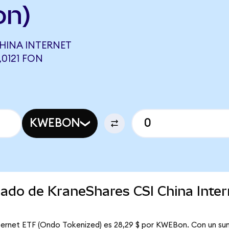
on)
HINA INTERNET
,0121 FON
KWEBON
cado de KraneShares CSI China Inte
nternet ETF (Ondo Tokenized) es 28,29 $ por KWEBon. Con un sum