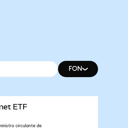
FON
rnet ETF
inistro circulante de