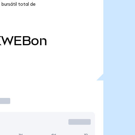
bursátil total de
KWEBon
1H
4H
1D