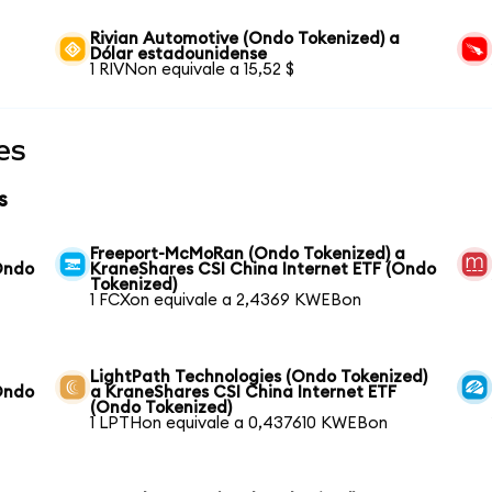
Rivian Automotive (Ondo Tokenized) a
Dólar estadounidense
1 RIVNon equivale a 15,52 $
es
s
Freeport-McMoRan (Ondo Tokenized) a
Ondo
KraneShares CSI China Internet ETF (Ondo
Tokenized)
1 FCXon equivale a 2,4369 KWEBon
LightPath Technologies (Ondo Tokenized)
Ondo
a KraneShares CSI China Internet ETF
(Ondo Tokenized)
1 LPTHon equivale a 0,437610 KWEBon