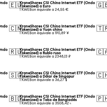
Ondo
KraneShares CSI China Internet ETF (Ondo
🇪🇺
🇬
Tokenized) a Euro
1 KWEBon equivale a 24,55 €
Ondo
KraneShares CSI China Internet ETF (Ondo
🇨🇳
🇹
Tokenized) a Yuan chino
1 KWEBon equivale a 190,89 ¥
Ondo
KraneShares CSI China Internet ETF (Ondo
🇷🇺
🇨
Tokenized) a Rublo ruso
1 KWEBon equivale a 2348,13 ₽
Ondo
KraneShares CSI China Internet ETF (Ondo
🇸🇬
🇨
Tokenized) a Dólar de Singapur
1 KWEBon equivale a 36,27 $
Ondo
KraneShares CSI China Internet ETF (Ondo
🇧🇩
🇵
Tokenized) a Taka de Bangladés
1 KWEBon equivale a 3508,42 ৳