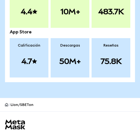
4.4
10M+
483.7K
App Store
Calificación
Descargas
Reseñas
4.7
50M+
75.8K
LIon/SBETon
Pie de página del sitio MetaMask