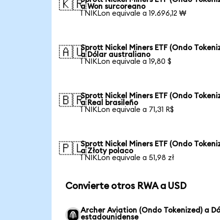
🇰🇷
a Won surcoreano
1 NIKLon equivale a 19.696,12 ₩
Sprott Nickel Miners ETF (Ondo Tokeni
🇦🇺
a Dólar australiano
1 NIKLon equivale a 19,80 $
Sprott Nickel Miners ETF (Ondo Tokeni
🇧🇷
a Real brasileño
1 NIKLon equivale a 71,31 R$
Sprott Nickel Miners ETF (Ondo Tokeni
🇵🇱
a Złoty polaco
1 NIKLon equivale a 51,98 zł
Convierte otros RWA a USD
Archer Aviation (Ondo Tokenized) a Dó
estadounidense