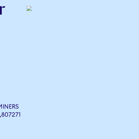
r
MINERS
,807271