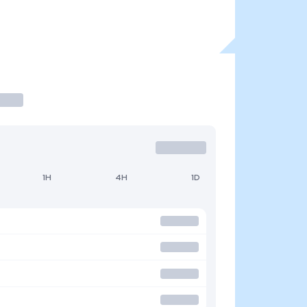
1H
4H
1D