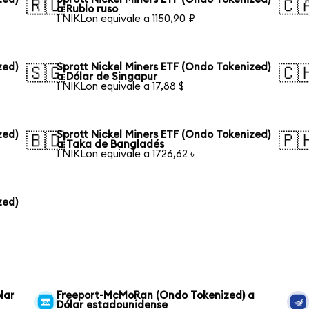
🇷🇺
🇨
a Rublo ruso
1 NIKLon equivale a 1150,90 ₽
zed)
Sprott Nickel Miners ETF (Ondo Tokenized)
🇸🇬
🇨
a Dólar de Singapur
1 NIKLon equivale a 17,88 $
zed)
Sprott Nickel Miners ETF (Ondo Tokenized)
🇧🇩
🇵
a Taka de Bangladés
1 NIKLon equivale a 1726,62 ৳
zed)
lar
Freeport-McMoRan (Ondo Tokenized) a
Dólar estadounidense