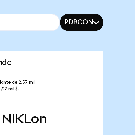
PDBCON
ndo
lante de 2,57 mil
,97 mil $.
NIKLon