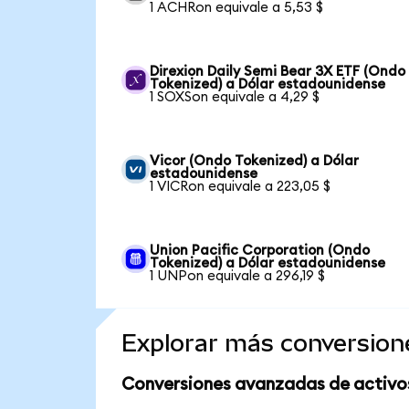
1 ACHRon equivale a 5,53 $
Direxion Daily Semi Bear 3X ETF (Ondo
Tokenized) a Dólar estadounidense
1 SOXSon equivale a 4,29 $
Vicor (Ondo Tokenized) a Dólar
estadounidense
1 VICRon equivale a 223,05 $
Union Pacific Corporation (Ondo
Tokenized) a Dólar estadounidense
1 UNPon equivale a 296,19 $
Explorar más conversion
Conversiones avanzadas de activo