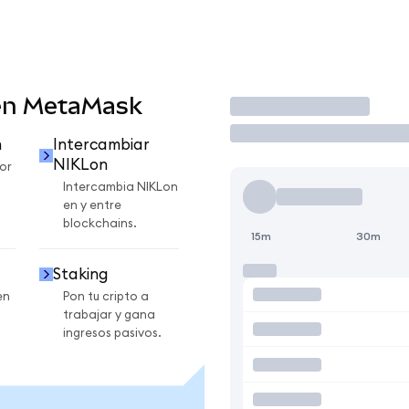
en MetaMask
Operar
n
Intercambiar
NIKLon
or
Intercambia NIKLon
en y entre
blockchains.
15m
30m
Staking
en
Pon tu cripto a
trabajar y gana
ingresos pasivos.