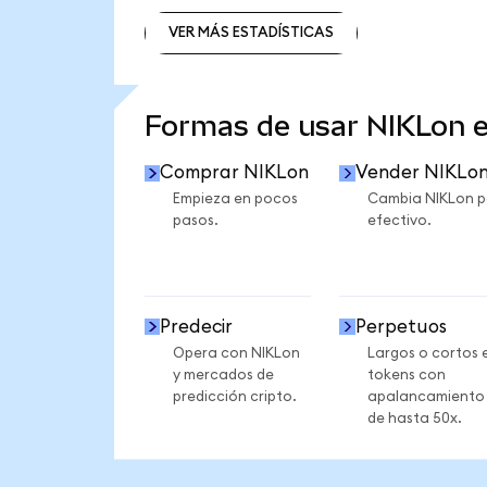
VER MÁS ESTADÍSTICAS
VER MÁS ESTADÍSTICAS
Formas de usar NIKLon 
Comprar NIKLon
Vender NIKLo
Empieza en pocos
Cambia NIKLon p
pasos.
efectivo.
Predecir
Perpetuos
Opera con NIKLon
Largos o cortos 
y mercados de
tokens con
predicción cripto.
apalancamiento
de hasta 50x.