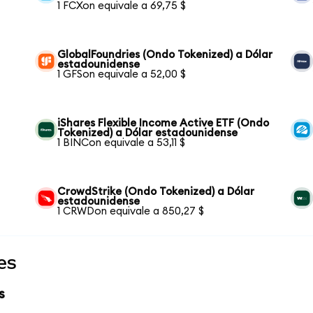
1 FCXon equivale a 69,75 $
GlobalFoundries (Ondo Tokenized) a Dólar
estadounidense
1 GFSon equivale a 52,00 $
iShares Flexible Income Active ETF (Ondo
Tokenized) a Dólar estadounidense
1 BINCon equivale a 53,11 $
CrowdStrike (Ondo Tokenized) a Dólar
estadounidense
1 CRWDon equivale a 850,27 $
es
s