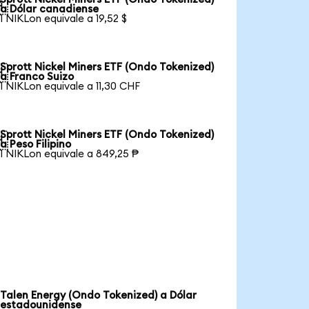

a Dólar canadiense
1 NIKLon equivale a 19,52 $
Sprott Nickel Miners ETF (Ondo Tokenized)

a Franco Suizo
1 NIKLon equivale a 11,30 CHF
Sprott Nickel Miners ETF (Ondo Tokenized)

a Peso Filipino
1 NIKLon equivale a 849,25 ₱
Talen Energy (Ondo Tokenized) a Dólar
estadounidense