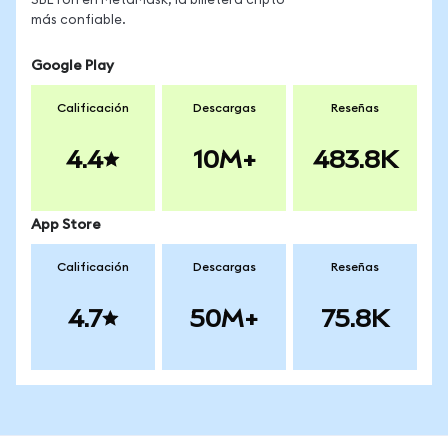
SBETon en MetaMask, la billetera cripto
más confiable.
Google Play
Calificación
Descargas
Reseñas
4.4
10M+
483.8K
App Store
Calificación
Descargas
Reseñas
4.7
50M+
75.8K