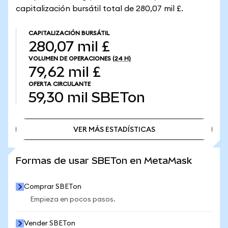
capitalización bursátil total de 280,07 mil £.
CAPITALIZACIÓN BURSÁTIL
280,07 mil £
VOLUMEN DE OPERACIONES
(24 H)
79,62 mil £
OFERTA CIRCULANTE
59,30 mil
SBETon
VER MÁS ESTADÍSTICAS
VER MÁS ESTADÍSTICAS
Formas de usar SBETon en MetaMask
Comprar SBETon
Empieza en pocos pasos.
Vender SBETon