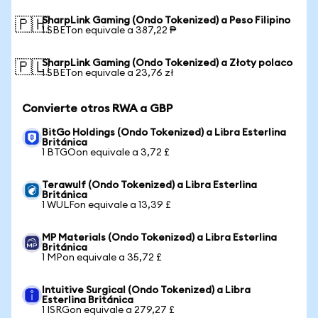
SharpLink Gaming (Ondo Tokenized) a Peso Filipino
🇵🇭
1 SBETon equivale a 387,22 ₱
SharpLink Gaming (Ondo Tokenized) a Złoty polaco
🇵🇱
1 SBETon equivale a 23,76 zł
Convierte otros RWA a GBP
BitGo Holdings (Ondo Tokenized) a Libra Esterlina
Británica
1 BTGOon equivale a 3,72 £
Terawulf (Ondo Tokenized) a Libra Esterlina
Británica
1 WULFon equivale a 13,39 £
MP Materials (Ondo Tokenized) a Libra Esterlina
Británica
1 MPon equivale a 35,72 £
Intuitive Surgical (Ondo Tokenized) a Libra
Esterlina Británica
1 ISRGon equivale a 279,27 £