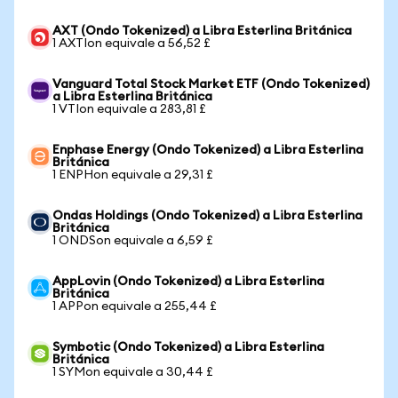
AXT (Ondo Tokenized) a Libra Esterlina Británica
1 AXTIon equivale a 56,52 £
Vanguard Total Stock Market ETF (Ondo Tokenized)
a Libra Esterlina Británica
1 VTIon equivale a 283,81 £
Enphase Energy (Ondo Tokenized) a Libra Esterlina
Británica
1 ENPHon equivale a 29,31 £
Ondas Holdings (Ondo Tokenized) a Libra Esterlina
Británica
1 ONDSon equivale a 6,59 £
AppLovin (Ondo Tokenized) a Libra Esterlina
Británica
1 APPon equivale a 255,44 £
Symbotic (Ondo Tokenized) a Libra Esterlina
Británica
1 SYMon equivale a 30,44 £