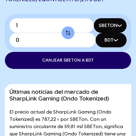
SBETON
BDT
CANJEAR SBETON A BDT
Últimas noticias del mercado de
SharpLink Gaming (Ondo Tokenized)
El precio actual de SharpLink Gaming (Ondo
Tokenized) es 787,22 ৳ por SBETon. Con un
suministro circulante de 59,81 mil SBETon, significa
que SharpLink Gaming (Ondo Tokenized) tiene una