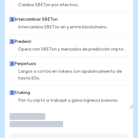
Cambia SBETon por efectivo.
Intercambiar SBETon
Intercambia SBETon en y entre blockchains.
Predecir
Opera con SBETon y mercados de predicción cripto.
Perpetuos
Largos o cortos en tokens con apalancamiento de
hasta 50x.
Staking
Pon tu cripto a trabajar y gana ingresos pasivos.
Operar