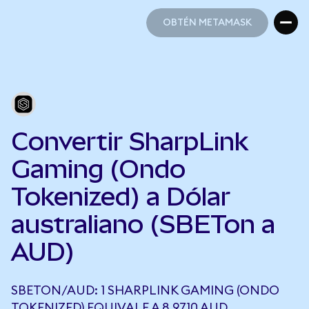
OBTÉN METAMASK
OBTÉN METAMASK
Convertir SharpLink
Gaming (Ondo
Tokenized) a Dólar
australiano (SBETon a
AUD)
SBETON/AUD: 1 SHARPLINK GAMING (ONDO
TOKENIZED) EQUIVALE A 8,9710 AUD