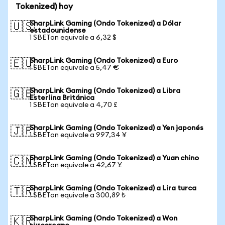
Tokenized) hoy
SharpLink Gaming (Ondo Tokenized) a Dólar
🇺🇸
estadounidense
1 SBETon equivale a 6,32 $
SharpLink Gaming (Ondo Tokenized) a Euro
🇪🇺
1 SBETon equivale a 5,47 €
SharpLink Gaming (Ondo Tokenized) a Libra
🇬🇧
Esterlina Británica
1 SBETon equivale a 4,70 £
SharpLink Gaming (Ondo Tokenized) a Yen japonés
🇯🇵
1 SBETon equivale a 997,34 ¥
SharpLink Gaming (Ondo Tokenized) a Yuan chino
🇨🇳
1 SBETon equivale a 42,67 ¥
SharpLink Gaming (Ondo Tokenized) a Lira turca
🇹🇷
1 SBETon equivale a 300,89 ₺
SharpLink Gaming (Ondo Tokenized) a Won
🇰🇷