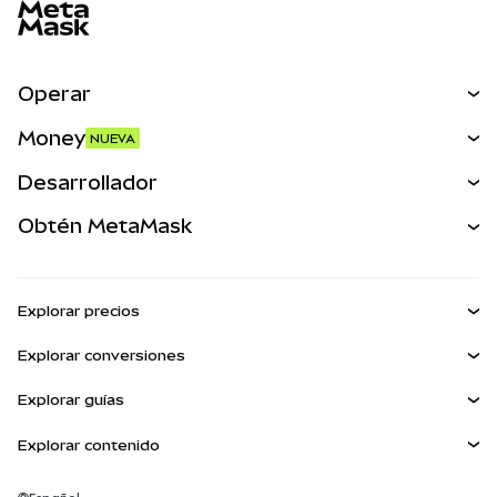
Operar
Canjear
Money
NUEVA
Predecir
NUEVA
Comprar
Desarrollador
Perps
NUEVA
Tarjeta
Ver los documentos
Obtén MetaMask
Activos del mundo real
mUSD
NUEVA
Panel
Obtén Metamask
Ganar
Kit de cuentas inteligentes
Escudo de transacciones
Explorar precios
Billeteras integradas
Agent Wallet
Precio de Bitcoin
NUEVA
Explorar conversiones
MetaMask Connect
Precio de Ethereum
Snaps
BTC a USD
Precio de Solana
Explorar guías
Snaps
Recompensas
ETH a USD
NUEVA
Comprar BTC
Precio de Shiba Inu
USDT a INR
Explorar contenido
Servicios Web3
Seguridad
Comprar ETH
Precio de Pepe
Billetera Bitcoin
BTC a USDT
Comprar SOL
Soporte