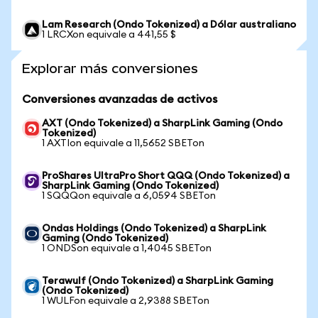
Lam Research (Ondo Tokenized) a Dólar australiano
1 LRCXon equivale a 441,55 $
Explorar más conversiones
Conversiones avanzadas de activos
AXT (Ondo Tokenized) a SharpLink Gaming (Ondo
Tokenized)
1 AXTIon equivale a 11,5652 SBETon
ProShares UltraPro Short QQQ (Ondo Tokenized) a
SharpLink Gaming (Ondo Tokenized)
1 SQQQon equivale a 6,0594 SBETon
Ondas Holdings (Ondo Tokenized) a SharpLink
Gaming (Ondo Tokenized)
1 ONDSon equivale a 1,4045 SBETon
Terawulf (Ondo Tokenized) a SharpLink Gaming
(Ondo Tokenized)
1 WULFon equivale a 2,9388 SBETon