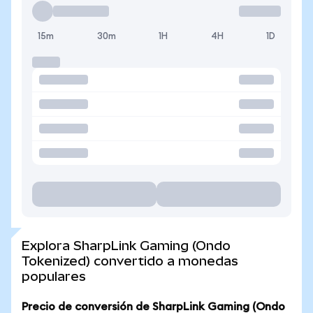
15m
30m
1H
4H
1D
Explora SharpLink Gaming (Ondo
Tokenized) convertido a monedas
populares
Precio de conversión de SharpLink Gaming (Ondo