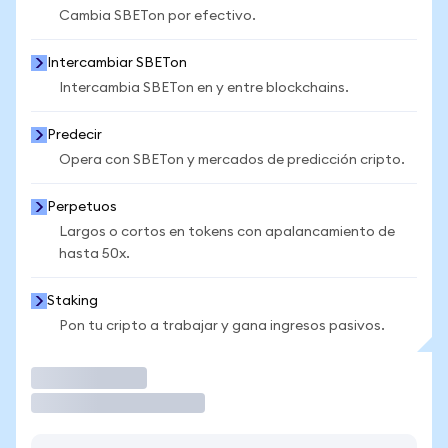
Cambia SBETon por efectivo.
Intercambiar SBETon
Intercambia SBETon en y entre blockchains.
Predecir
Opera con SBETon y mercados de predicción cripto.
Perpetuos
Largos o cortos en tokens con apalancamiento de
hasta 50x.
Staking
Pon tu cripto a trabajar y gana ingresos pasivos.
Operar