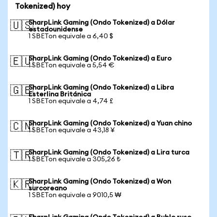
Tokenized) hoy
SharpLink Gaming (Ondo Tokenized) a Dólar
🇺🇸
estadounidense
1 SBETon equivale a 6,40 $
SharpLink Gaming (Ondo Tokenized) a Euro
🇪🇺
1 SBETon equivale a 5,54 €
SharpLink Gaming (Ondo Tokenized) a Libra
🇬🇧
Esterlina Británica
1 SBETon equivale a 4,74 £
SharpLink Gaming (Ondo Tokenized) a Yuan chino
🇨🇳
1 SBETon equivale a 43,18 ¥
SharpLink Gaming (Ondo Tokenized) a Lira turca
🇹🇷
1 SBETon equivale a 305,26 ₺
SharpLink Gaming (Ondo Tokenized) a Won
🇰🇷
surcoreano
1 SBETon equivale a 9010,5 ₩