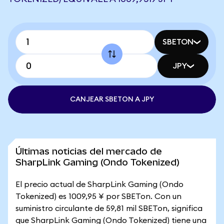
SBETON
JPY
CANJEAR SBETON A JPY
Últimas noticias del mercado de
SharpLink Gaming (Ondo Tokenized)
El precio actual de SharpLink Gaming (Ondo
Tokenized) es 1009,95 ¥ por SBETon. Con un
suministro circulante de 59,81 mil SBETon, significa
que SharpLink Gaming (Ondo Tokenized) tiene una