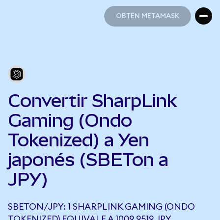
OBTÉN METAMASK
OBTÉN METAMASK
Convertir SharpLink
Gaming (Ondo
Tokenized) a Yen
japonés (SBETon a
JPY)
SBETON/JPY: 1 SHARPLINK GAMING (ONDO
TOKENIZED) EQUIVALE A 1009,9519 JPY