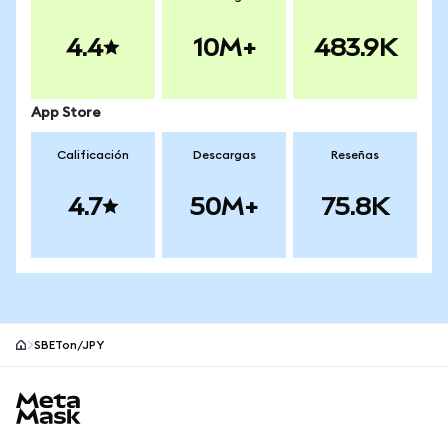
4.4
10M+
483.9K
App Store
Calificación
Descargas
Reseñas
4.7
50M+
75.8K
SBETon/JPY
Pie de página del sitio MetaMask