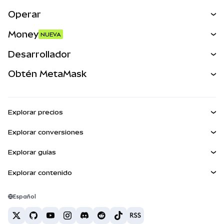
Operar
Canjear
Money
NUEVA
Predecir
NUEVA
Comprar
Desarrollador
Perps
NUEVA
Tarjeta
Ver los documentos
Obtén MetaMask
Activos del mundo real
mUSD
NUEVA
Panel
Obtén Metamask
Ganar
Kit de cuentas inteligentes
Escudo de transacciones
Explorar precios
Billeteras integradas
Agent Wallet
Precio de Bitcoin
NUEVA
Explorar conversiones
MetaMask Connect
Precio de Ethereum
Snaps
BTC a USD
Precio de Solana
Explorar guías
Snaps
Recompensas
ETH a USD
NUEVA
Comprar BTC
Precio de Shiba Inu
USDT a INR
Explorar contenido
Servicios Web3
Seguridad
Comprar ETH
Precio de Pepe
Billetera Bitcoin
BTC a USDT
Comprar SOL
Soporte
Precio de Tether
Billetera Solana
Español
BTC a INR
Comprar PEPE
Carreras
Precio de USDC
Mejores tarjetas de criptomonedas
ETH a USDT
Comprar USDT