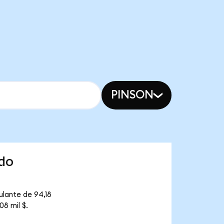
PINSON
ndo
ulante de 94,18
8 mil $.