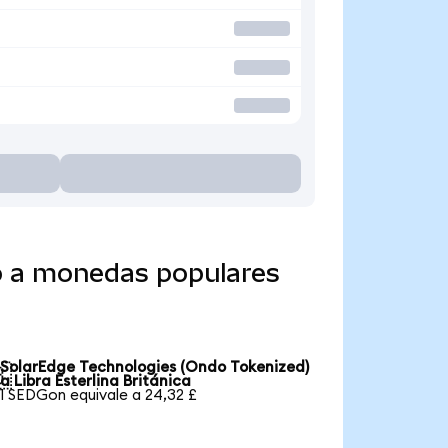
o a monedas populares
SolarEdge Technologies (Ondo Tokenized)

a Libra Esterlina Británica
1 SEDGon equivale a 24,32 £