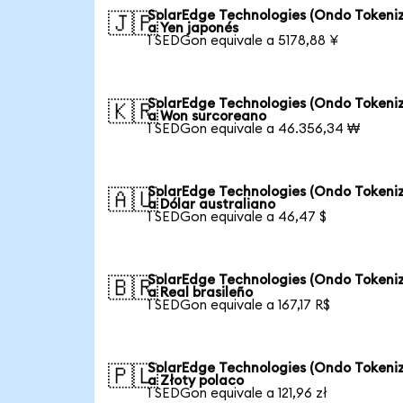
SolarEdge Technologies (Ondo Tokeni
🇯🇵
a Yen japonés
1 SEDGon equivale a 5178,88 ¥
SolarEdge Technologies (Ondo Tokeni
🇰🇷
a Won surcoreano
1 SEDGon equivale a 46.356,34 ₩
SolarEdge Technologies (Ondo Tokeni
🇦🇺
a Dólar australiano
1 SEDGon equivale a 46,47 $
SolarEdge Technologies (Ondo Tokeni
🇧🇷
a Real brasileño
1 SEDGon equivale a 167,17 R$
SolarEdge Technologies (Ondo Tokeni
🇵🇱
a Złoty polaco
1 SEDGon equivale a 121,96 zł