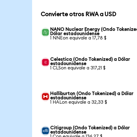
Convierte otros RWA a USD
NANO Nuclear Energy (Ondo Tokenize
Dólar estadounidense
1 NNEon equivale a 17,78 $
Celestica (Ondo Tokenized) a Dólar
estadounidense
1 CLSon equivale a 317,21 $
Halliburton (Ondo Tokenized) a Dólar
estadounidense
1 HALon equivale a 32,33 $
Citigroup (Ondo Tokenized) a Dólar
estadounidense
1 Con equivale a 136,27 $