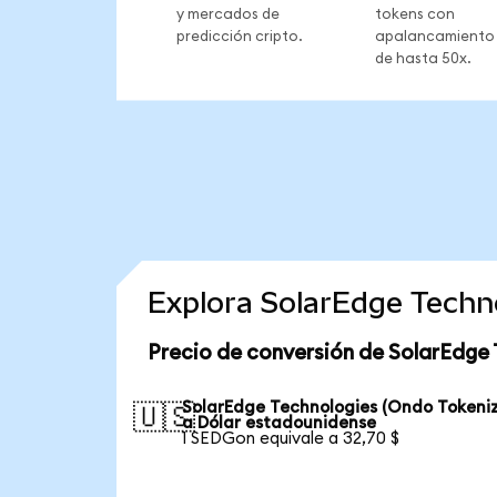
y mercados de
tokens con
predicción cripto.
apalancamiento
de hasta 50x.
Explora SolarEdge Techn
Precio de conversión de SolarEdge 
SolarEdge Technologies (Ondo Tokeni
🇺🇸
a Dólar estadounidense
1 SEDGon equivale a 32,70 $