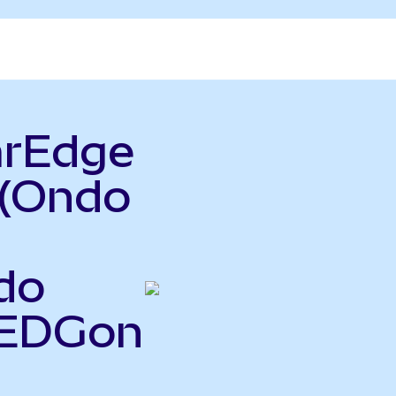
arEdge
 (Ondo
do
SEDGon