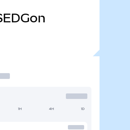
SEDGon
1H
4H
1D