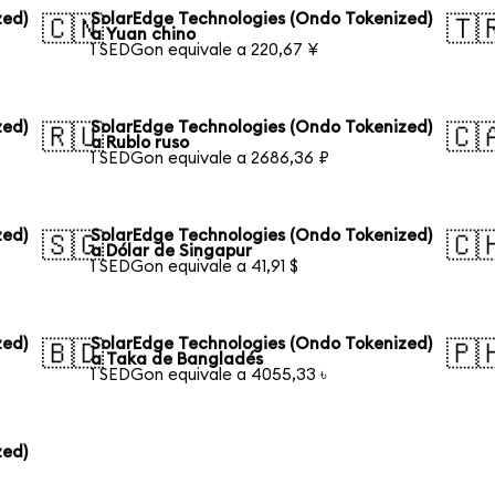
zed)
SolarEdge Technologies (Ondo Tokenized)
🇨🇳
🇹
a Yuan chino
1 SEDGon equivale a 220,67 ¥
zed)
SolarEdge Technologies (Ondo Tokenized)
🇷🇺
🇨
a Rublo ruso
1 SEDGon equivale a 2686,36 ₽
zed)
SolarEdge Technologies (Ondo Tokenized)
🇸🇬
🇨
a Dólar de Singapur
1 SEDGon equivale a 41,91 $
zed)
SolarEdge Technologies (Ondo Tokenized)
🇧🇩
🇵
a Taka de Bangladés
1 SEDGon equivale a 4055,33 ৳
zed)