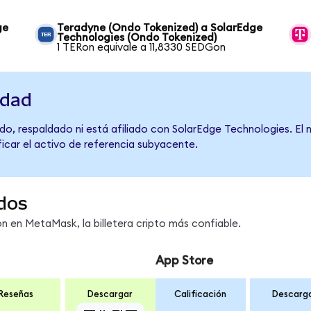
ge
Teradyne (Ondo Tokenized) a SolarEdge
Technologies (Ondo Tokenized)
1 TERon equivale a 11,8330 SEDGon
idad
do, respaldado ni está afiliado con SolarEdge Technologies. El
ficar el activo de referencia subyacente.
dos
 en MetaMask, la billetera cripto más confiable.
App Store
Reseñas
Descargar
Calificación
Descarg