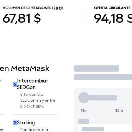
VOLUMEN DE OPERACIONES
(24 H)
OFERTA CIRCULANTE
67,81 $
94,18
 en MetaMask
Operar
n
Intercambiar
SEDGon
Intercambia
SEDGon en y entre
blockchains.
15m
30m
Staking
en
Pon tu cripto a