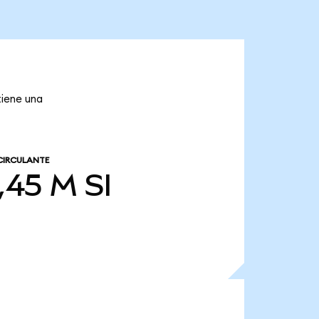
tiene una
CIRCULANTE
,45 M
SI