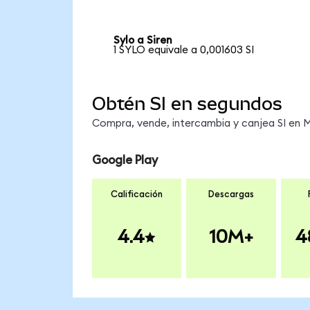
Sylo a Siren
1 SYLO equivale a 0,001603 SI
Obtén SI en segundos
Compra, vende, intercambia y canjea SI en Me
Google Play
Calificación
Descargas
4.4
10M+
4