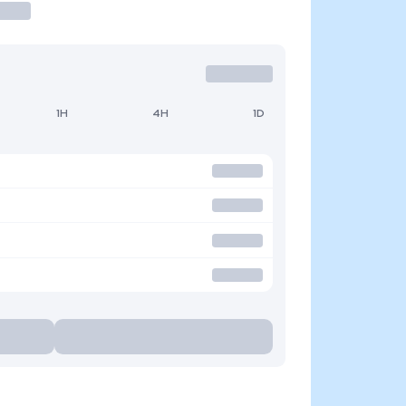
1H
4H
1D