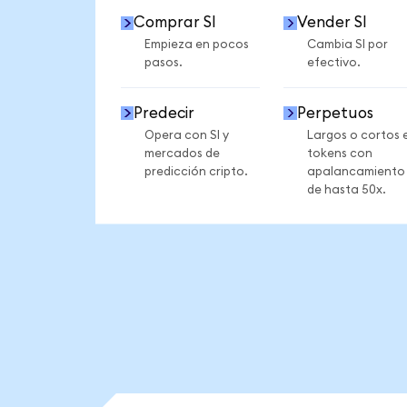
Comprar SI
Vender SI
Empieza en pocos
Cambia SI por
pasos.
efectivo.
Predecir
Perpetuos
Opera con SI y
Largos o cortos 
mercados de
tokens con
predicción cripto.
apalancamiento
de hasta 50x.