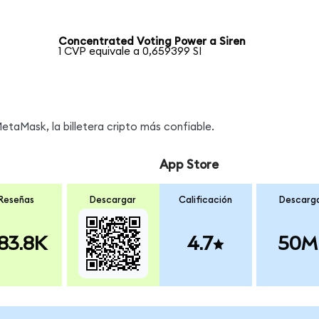
Concentrated Voting Power a Siren
1 CVP equivale a 0,659399 SI
taMask, la billetera cripto más confiable.
App Store
Reseñas
Descargar
Calificación
Descarg
83.8K
4.7
50M