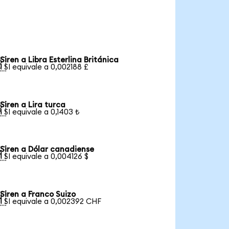
Siren a Libra Esterlina Británica

1 SI equivale a 0,002188 £
Siren a Lira turca

1 SI equivale a 0,1403 ₺
Siren a Dólar canadiense

1 SI equivale a 0,004126 $
Siren a Franco Suizo

1 SI equivale a 0,002392 CHF