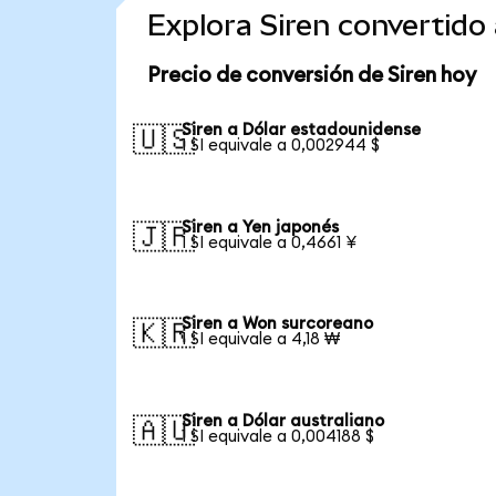
Explora Siren convertid
Precio de conversión de Siren hoy
Siren a Dólar estadounidense
🇺🇸
1 SI equivale a 0,002944 $
Siren a Yen japonés
🇯🇵
1 SI equivale a 0,4661 ¥
Siren a Won surcoreano
🇰🇷
1 SI equivale a 4,18 ₩
Siren a Dólar australiano
🇦🇺
1 SI equivale a 0,004188 $