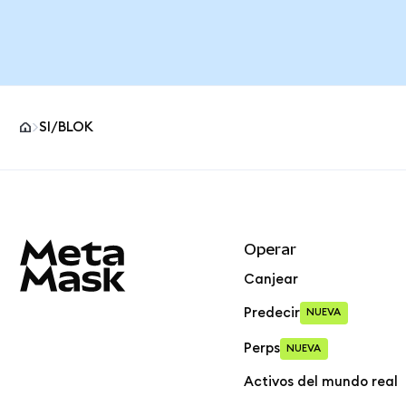
SI/BLOK
Pie de página del sitio MetaMask
Operar
Canjear
Predecir
NUEVA
Perps
NUEVA
Activos del mundo real