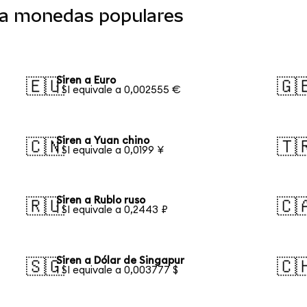
o a monedas populares
Siren a Euro
🇪🇺
🇬
1 SI equivale a 0,002555 €
Siren a Yuan chino
🇨🇳
🇹
1 SI equivale a 0,0199 ¥
Siren a Rublo ruso
🇷🇺
🇨
1 SI equivale a 0,2443 ₽
Siren a Dólar de Singapur
🇸🇬
🇨
1 SI equivale a 0,003777 $