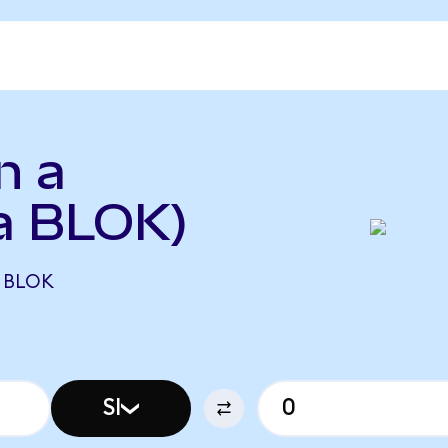
n a
 a BLOK)
6 BLOK
SI